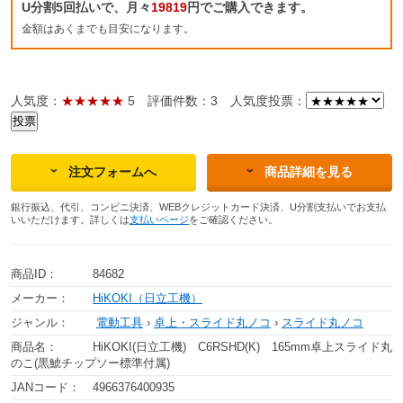
U分割5回払いで、月々
19819
円でご購入できます。
金額はあくまでも目安になります。
人気度：
★★★★★
5
評価件数：3
人気度投票：
注文フォームへ
商品詳細を見る
銀行振込、代引、コンビニ決済、WEBクレジットカード決済、U分割支払いでお支払
いいただけます。詳しくは
支払いページ
をご確認ください。
商品ID：
84682
メーカー：
HiKOKI（日立工機）
ジャンル：
電動工具
›
卓上・スライド丸ノコ
›
スライド丸ノコ
商品名：
HiKOKI(日立工機) C6RSHD(K) 165mm卓上スライド丸
のこ(黒鯱チップソー標準付属)
JANコード：
4966376400935