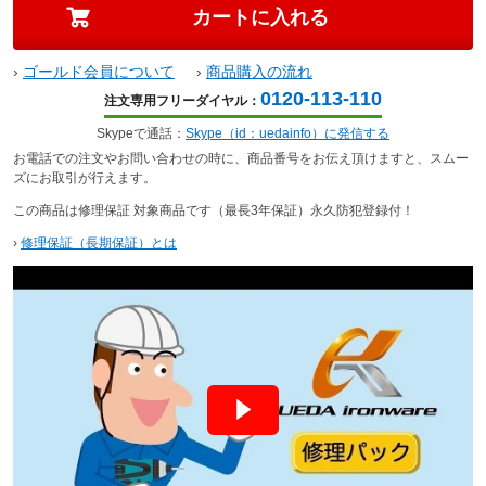
›
ゴールド会員について
›
商品購入の流れ
0120-113-110
注文専用フリーダイヤル：
Skypeで通話：
Skype（id：uedainfo）に発信する
お電話での注文やお問い合わせの時に、商品番号をお伝え頂けますと、スムー
ズにお取引が行えます。
この商品は修理保証 対象商品です（最長3年保証）永久防犯登録付！
›
修理保証（長期保証）とは