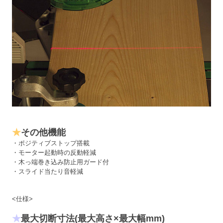
★
その他機能
・ポジティブストップ搭載
・モーター起動時の反動軽減
・木っ端巻き込み防止用ガード付
・スライド当たり音軽減
<仕様>
★
最大切断寸法
(最大高さ×最大幅mm)