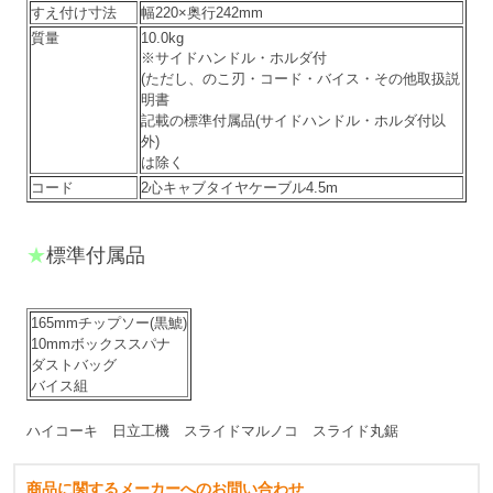
すえ付け寸法
幅220×奥行242mm
質量
10.0kg
※サイドハンドル・ホルダ付
(ただし、のこ刃・コード・バイス・その他取扱説
明書
記載の標準付属品(サイドハンドル・ホルダ付以
外)
は除く
コード
2心キャブタイヤケーブル4.5m
★
標準付属品
165mmチップソー(黒鯱)
10mmボックススパナ
ダストバッグ
バイス組
ハイコーキ 日立工機 スライドマルノコ スライド丸鋸
商品に関するメーカーへのお問い合わせ