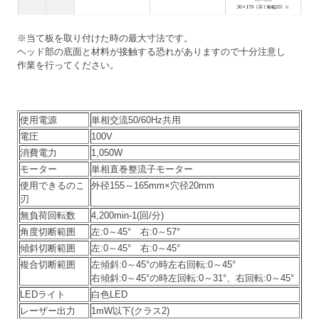
※当て板を取り付けた時の最大寸法です。
ヘッド部の底面と材料が接触する恐れがありますので十分注意し
作業を行ってください。
使用電源
単相交流50/60Hz共用
電圧
100V
消費電力
1,050W
モーター
単相直巻整流子モーター
使用できるのこ
外径155～165mm×穴径20mm
刃
無負荷回転数
4,200min-1(回/分)
角度切断範囲
左:0～45° 右:0～57°
傾斜切断範囲
左:0～45° 右:0～45°
複合切断範囲
左傾斜:0～45°の時左右回転:0～45°
右傾斜:0～45°の時左回転:0～31°、右回転:0～45°
LEDライト
白色LED
レーザー出力
1mW以下(クラス2)