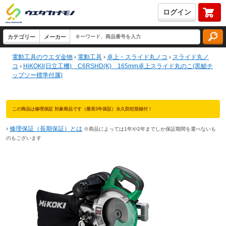
ログイン
電動工具のウエダ金物
›
電動工具
›
卓上・スライド丸ノコ
›
スライド丸ノ
コ
›
HiKOKI(日立工機) C6RSHD(K) 165mm卓上スライド丸のこ(黒鯱チ
ップソー標準付属)
この商品は修理保証 対象商品です（最長3年保証）永久防犯登録付！
›
修理保証（長期保証）とは
※商品によっては1年や2年までしか保証期間を選べないも
のもございます