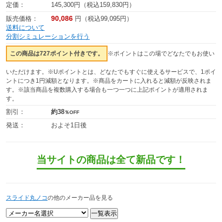
定価：
145,300円（税込159,830円）
90,086
販売価格：
円（税込99,095円）
送料について
分割シミュレーションを行う
この商品は727ポイント付きです。
※ポイントはこの場でどなたでもお使い
いただけます。※Uポイントとは、どなたでもすぐに使えるサービスで、1ポイ
ントにつき1円減額となります。※商品をカートに入れると減額が反映されま
す。※該当商品を複数購入する場合も一つ一つに上記ポイントが適用されま
す。
割引：
約38
％OFF
発送：
およそ1日後
当サイトの商品は全て新品です！
スライド丸ノコ
の他のメーカー品を見る