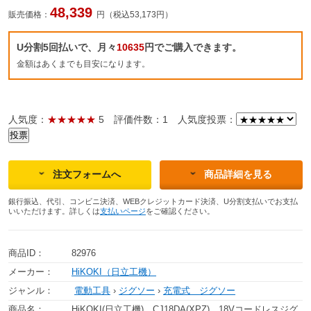
48,339
販売価格：
円（税込53,173円）
U分割5回払いで、月々
10635
円でご購入できます。
金額はあくまでも目安になります。
人気度：
★★★★★
5
評価件数：1
人気度投票：
注文フォームへ
商品詳細を見る
銀行振込、代引、コンビニ決済、WEBクレジットカード決済、U分割支払いでお支払
いいただけます。詳しくは
支払いページ
をご確認ください。
商品ID：
82976
メーカー：
HiKOKI（日立工機）
ジャンル：
電動工具
›
ジグソー
›
充電式 ジグソー
商品名：
HiKOKI(日立工機) CJ18DA(XPZ) 18Vコードレスジグ