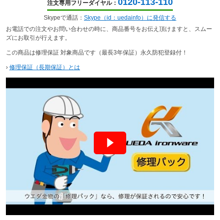
0120-113-110
注文専用フリーダイヤル：
Skypeで通話：
Skype（id：uedainfo）に発信する
お電話での注文やお問い合わせの時に、商品番号をお伝え頂けますと、スムー
ズにお取引が行えます。
この商品は修理保証 対象商品です（最長3年保証）永久防犯登録付！
›
修理保証（長期保証）とは