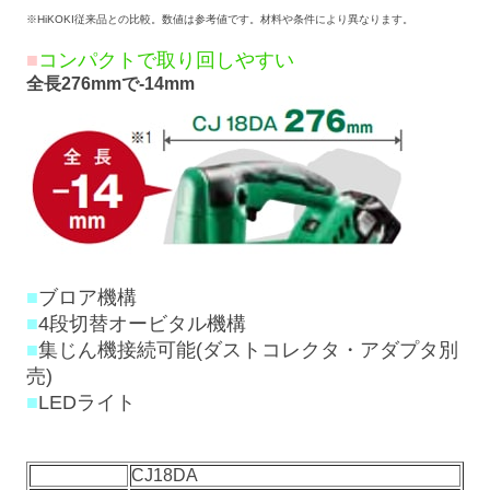
※HiKOKI従来品との比較。数値は参考値です。材料や条件により異なります。
■
コンパクトで取り回しやすい
全長276mmで-14mm
■
ブロア機構
■
4段切替オービタル機構
■
集じん機接続可能(ダストコレクタ・アダプタ別
売)
■
LEDライト
CJ18DA