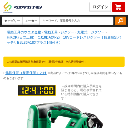
ログイン
電動工具のウエダ金物
›
電動工具
›
ジグソー
›
充電式 ジグソー
›
HiKOKI(日立工機) CJ18DA(XPZ) 18Vコードレスジグソー【数量限定バ
ッテリBSL36A18Xプラス1個付き】
この商品は修理保証 対象商品です（最長3年保証）永久防犯登録付！
›
修理保証（長期保証）とは
※商品によっては1年や2年までしか保証期間を選べないも
のもございます
←残り時間内に購入手続きを
済ませると、現在表示されて
いる特別価格で購入できま
す！