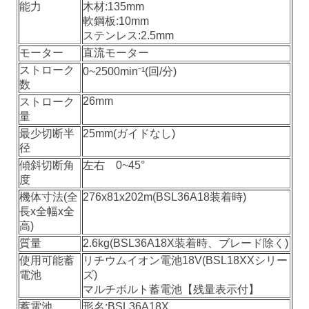
能力
木材:135mm
軟鋼板:10mm
ステンレス:2.5mm
モーター
直流モーター
ストローク
0~2500min⁻¹(回/分)
数
26mm
ストローク
量
最少切断半
25mm(ガイドなし)
径
傾斜切断角
左右 0~45°
度
機体寸法(全
276x81x202m(BSL36A18装着時)
長x全幅x全
高)
質量
2.6kg(BSL36A18X装着時、ブレード除く)
使用可能蓄
リチウムイオン電池18V(BSL18XXシリー
電池
ズ)
マルチボルト蓄電池【残量表示付】
蓄電池
形名:BSL36A18X