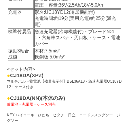
電圧・容量:36V-2.5Ah/18V-5.0Ah
充電器
形名:UC18YDL2(冷却機能付)
充電時間:約19分(実用充電)/約25分(満充
電)
標準付属品
急速充電器(冷却機能付)・ブレード№4
1・六角棒スパナ・刃口板・ケース・電池
カバー
振動3軸合
木材:7.5m/s²
成値
軟鋼板:5.0m/s²
<セット内容>
●
CJ18DA(XPZ)
マルチボルト蓄電池【残量表示付】BSL36A18・急速充電器UC18YD
L2・ケース付き
●
CJ18DA(NN)(本体のみ)
蓄電池・充電器・ケース別売
KEY:ハイコーキ ひたち ヒタチ 日立 コードレスジグソー ジ
グソー