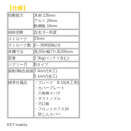
【仕様】
切断能力
木材:135mm
アルミ:20mm
軟鋼板:10mm
傾斜切断
左右:0～45度
23mm
ストローク
ストローク数
0～3000回転/分
本機寸法
長259×幅77×高205mm
質量
2.3kg(バッテリ含む)
ジグソー刃
Bタイプ
振動3軸合成値
7.4m/s²(木工)
5.1m/s²(金工)
標準付属品
・ブレード B-10(木工用)
・カバープレート
・六角棒スパナ
・ダストノズル
・刃口板
・フロントカフス24
・防じんカバー
KEY:makita