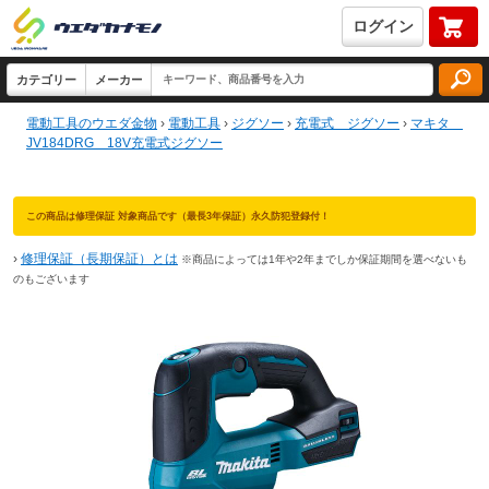
ログイン
電動工具のウエダ金物
›
電動工具
›
ジグソー
›
充電式 ジグソー
›
マキタ
JV184DRG 18V充電式ジグソー
この商品は修理保証 対象商品です（最長3年保証）永久防犯登録付！
›
修理保証（長期保証）とは
※商品によっては1年や2年までしか保証期間を選べないも
のもございます