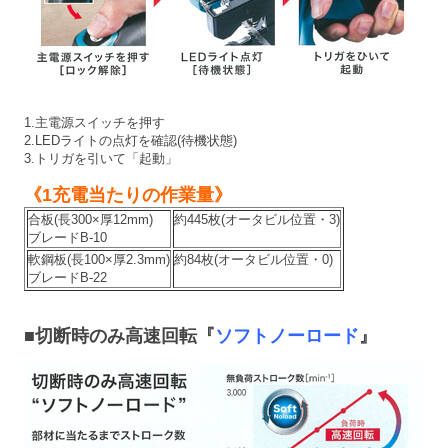
1.主電源スイッチを押す
2.LEDライトの点灯を確認(待機状態)
3.トリガを引いて「起動」
《1充電当たりの作業量》
合板(長300×厚12mm)
約445枚(オータビル位置・3)
ブレードB-10
軟鋼板(長100×厚2.3mm)
約84枚(オータビル位置・0)
ブレードB-22
■切断時のみ高速回転『
ソフトノーロード
』