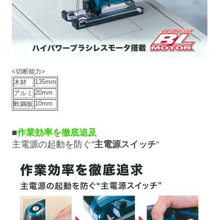
<切断能力>
135mm
木材
20mm
アルミ
10mm
軟鋼板
■
作業効率を徹底追及
主電源の起動を防ぐ"
主電源スイッチ
"