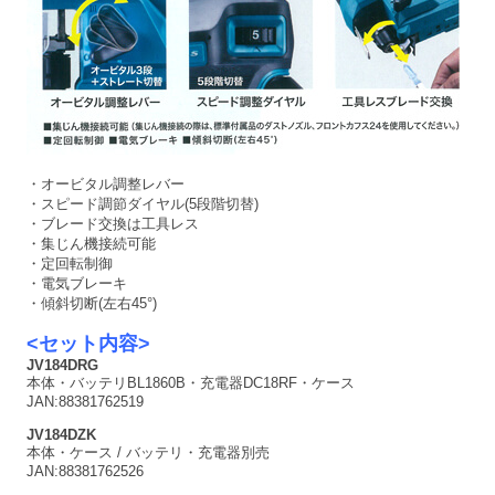
・オービタル調整レバー
・スピード調節ダイヤル(5段階切替)
・ブレード交換は工具レス
・集じん機接続可能
・定回転制御
・電気ブレーキ
・傾斜切断(左右45°)
<セット内容>
JV184DRG
本体・バッテリBL1860B・充電器DC18RF・ケース
JAN:88381762519
JV184DZK
本体・ケース / バッテリ・充電器別売
JAN:88381762526