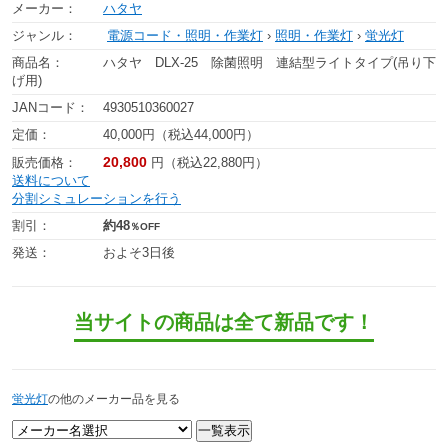
メーカー：
ハタヤ
ジャンル：
電源コード・照明・作業灯
›
照明・作業灯
›
蛍光灯
商品名：
ハタヤ DLX-25 除菌照明 連結型ライトタイプ(吊り下
げ用)
JANコード：
4930510360027
定価：
40,000円（税込44,000円）
20,800
販売価格：
円（税込22,880円）
送料について
分割シミュレーションを行う
割引：
約48
％OFF
発送：
およそ3日後
当サイトの商品は全て新品です！
蛍光灯
の他のメーカー品を見る