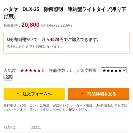
ハタヤ DLX-25 除菌照明 連結型ライトタイプ(吊り下
げ用)
20,800
販売価格：
円（税込22,880円）
U分割5回払いで、月々
4576
円でご購入できます。
金額はあくまでも目安になります。
人気度：
★★★★★
5
評価件数：1
人気度投票：
注文フォームへ
商品詳細を見る
銀行振込、代引、コンビニ決済、WEBクレジットカード決済、U分割支払いでお支払
いいただけます。詳しくは
支払いページ
をご確認ください。
商品ID：
83211