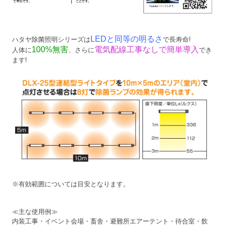
LEDと同等の明るさ
ハタヤ除菌照明シリーズは
で長寿命!
100%無害
電気配線工事なしで簡単導入
人体に
、さらに
でき
ます!
※有効範囲については目安となります。
≪主な使用例≫
内装工事・イベント会場・畜舎・避難所エアーテント・待合室・飲