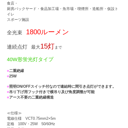
食店・
厨房バックヤード・食品加工場・魚市場・喫煙所・造船所・仮設ト
イレ
スポーツ施設
1800ルーメン
全光束
15灯
連続点灯
最大
まで
40W形蛍光灯タイプ
■
二重絶縁
■
25W
■
照明ON/OFFスイッチ付なので連結時に間引き点灯ができます。
■
吊り下げ用フック付きで横吊り及び角度調整が可能
■
アース不要の二重絶縁構造
≪仕様≫
電線仕様 VCT0.75mm2×5m
定格 100V・25W 50/60Hz