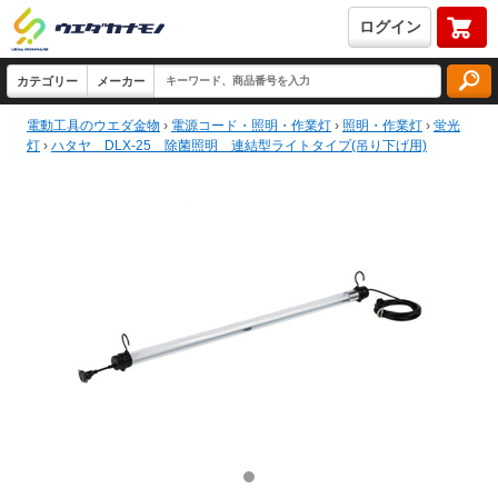
ログイン
電動工具のウエダ金物
›
電源コード・照明・作業灯
›
照明・作業灯
›
蛍光
灯
›
ハタヤ DLX-25 除菌照明 連結型ライトタイプ(吊り下げ用)