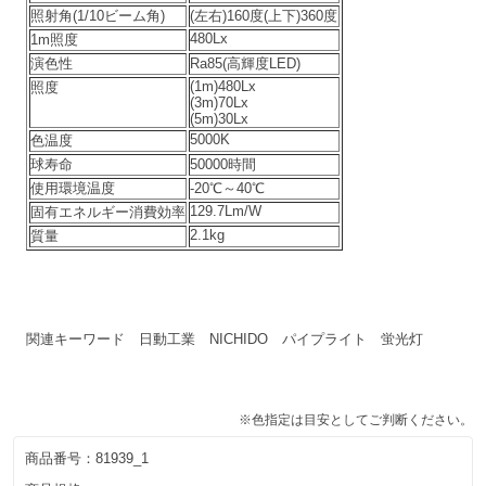
照射角(1/10ビーム角)
(左右)160度(上下)360度
480Lx
1m照度
演色性
Ra85(高輝度LED)
(1m)480Lx
照度
(3m)70Lx
(5m)30Lx
5000K
色温度
球寿命
50000時間
使用環境温度
-20℃～40℃
129.7Lm/W
固有エネルギー消費効率
2.1kg
質量
関連キーワード 日動工業 NICHIDO パイプライト 蛍光灯
※色指定は目安としてご判断ください。
商品番号：
81939_1