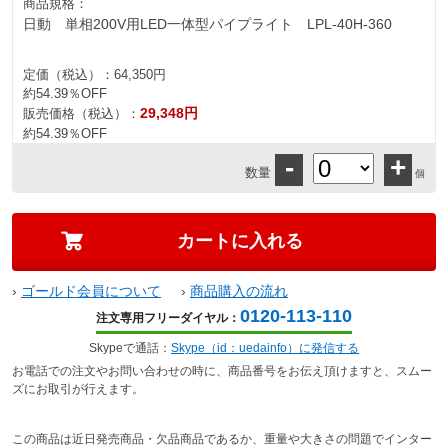
商品規格：
日動 単相200V用LED一体型パイプライト LPL-40H-360
定価（税込）：
64,350円
約54.39％OFF
29,348円
販売価格（税込）：
約54.39％OFF
-
+
数量
個
›
ゴールド会員について
›
商品購入の流れ
0120-113-110
注文専用フリーダイヤル：
Skypeで通話：
Skype（id：uedainfo）に発信する
お電話での注文やお問い合わせの時に、商品番号をお伝え頂けますと、スムー
ズにお取引が行えます。
この商品は近日発売商品・欠品商品であるか、重量や大きさの問題でインター