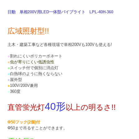
日動 単相200V用LED一体型パイプライト LPL-40H-360
広域照射型!!
土木・建築工事など各種現場で単相200Vも100Vも使える!
●
割れにくいポリカーボネート
●
虫が寄りにくい低誘虫性
●
スイッチ付で個別に消点灯
●
白熱球のように熱くならない
●
屋外型
●
100V/200V兼用
●
360度
40形
直管蛍光灯
以上の明るさ!!
Φ50フック(2個)付
Φ50まで吊るすことができます。