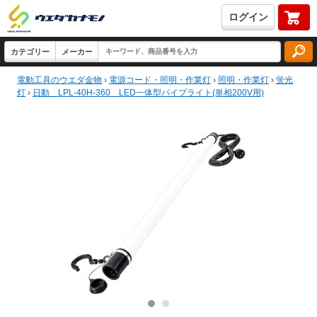
ログイン
電動工具のウエダ金物
›
電源コード・照明・作業灯
›
照明・作業灯
›
蛍光
灯
›
日動 LPL-40H-360 LED一体型パイプライト(単相200V用)