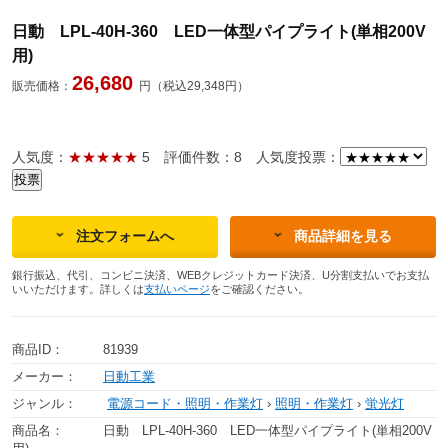
日動 LPL-40H-360 LED一体型パイプライト(単相200V
用)
26,680
販売価格：
円（税込29,348円）
人気度：
★★★★★
5
評価件数：8
人気度投票：
注文フォームへ
商品詳細を見る
銀行振込、代引、コンビニ決済、WEBクレジットカード決済、U分割支払いでお支払
いいただけます。詳しくは
支払いページ
をご確認ください。
商品ID：
81939
メーカー：
日動工業
ジャンル：
電源コード・照明・作業灯
›
照明・作業灯
›
蛍光灯
商品名：
日動 LPL-40H-360 LED一体型パイプライト(単相200V