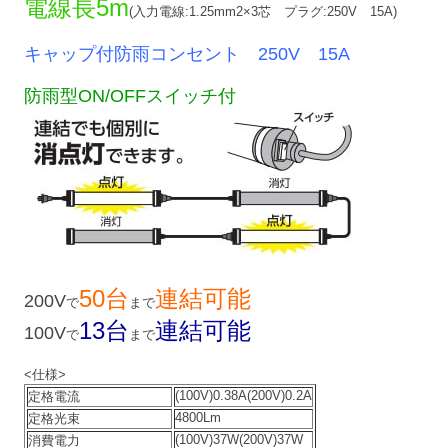
電線長5m
(入力電線:1.25mm2×3芯 プラグ:250V 15A)
キャップ付防雨コンセント 250V 15A
防雨型ON/OFFスイッチ付
50台
連結可能
200V
で
まで
13台
連結可能
100V
で
まで
<仕様>
(100V)0.38A(200V)0.2A
定格電流
4800Lm
定格光束
(100V)37W(200V)37W
消費電力