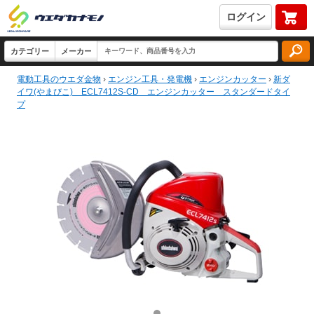
ログイン
電動工具のウエダ金物
›
エンジン工具・発電機
›
エンジンカッター
›
新ダ
イワ(やまびこ) ECL7412S-CD エンジンカッター スタンダードタイ
プ