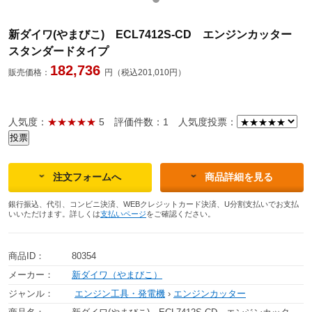
新ダイワ(やまびこ) ECL7412S-CD エンジンカッター
スタンダードタイプ
182,736
販売価格：
円（税込201,010円）
人気度：
★★★★★
5
評価件数：1
人気度投票：
注文フォームへ
商品詳細を見る
銀行振込、代引、コンビニ決済、WEBクレジットカード決済、U分割支払いでお支払
いいただけます。詳しくは
支払いページ
をご確認ください。
商品ID：
80354
メーカー：
新ダイワ（やまびこ）
ジャンル：
エンジン工具・発電機
›
エンジンカッター