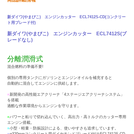
新ダイワ(やまびこ) エンジンカッター ECL7412S-CD(コンクリー
ト用ブレード付)
新ダイワ(やまびこ) エンジンカッター ECL7412S(ブ
レードなし)
分離潤滑式
混合燃料の準備不要!
個別の専用タンクにガソリンとエンジンオイルを補充すると
自動的に混合してエンジンに供給します。
■
新開発の高性能エアクリーナ「4ステージエアクリーナシステム」
を搭載
過酷な作業環境からエンジンを守ります。
■
パワーと粘りで切れ込んでいく、高出力・高トルクのカッター専用
エンジン搭載。
■
小型・軽量・防振設計による、使いやすさも追求しています。
■
φ320mmコンクリート用ダイヤモンドブレード付(※ECL7412S-CD