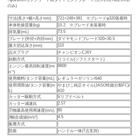
のみ)
寸法(長さ×幅×高さmm)
721×248×381 ※ブレードφ320装着時
本体乾燥質量(kg)
10.2 ※ブレード未装着時
73.5
排気量(mL)
ブレード(外径×内径mm)
ダイヤモンドブレード320×30.5
110
最大切込深さ(mm)
点火プラグ
チャンピオンCJ6Y
始動方式
リコイル(ソフトスタート)
9800
エンジン最高回転速度(mi
n⁻¹)
使用燃料/タンク容量(mL)
レギュラーガソリン/640
使用潤滑油/タンク容量(m
やまびこ純正オイル(JASO性能分類FC)/
L)
410
カッター駆動方式
Vリブドベルト
2.57
カッター減速比
80
刃物最高使用周速度(m/s)
4.5
3軸合成値(m/s²)
-
集塵方式
防振
ハンドル一体(7点支持)