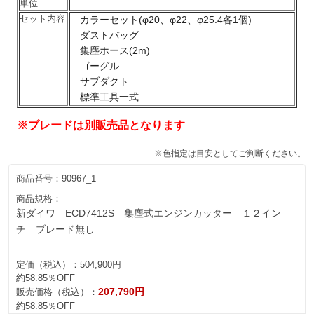
単位
セット内容
カラーセット(φ20、φ22、φ25.4各1個)
ダストバッグ
集塵ホース(2m)
ゴーグル
サブダクト
標準工具一式
※ブレードは別販売品となります
※色指定は目安としてご判断ください。
商品番号：
90967_1
商品規格：
新ダイワ ECD7412S 集塵式エンジンカッター １２イン
チ ブレード無し
定価（税込）：
504,900円
約58.85％OFF
207,790円
販売価格（税込）：
約58.85％OFF