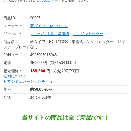
いいただけます。詳しくは
支払いページ
をご確認ください。
商品ID：
90967
メーカー：
新ダイワ（やまびこ）
ジャンル：
エンジン工具・発電機
›
エンジンカッター
商品名：
新ダイワ ECD7412S 集塵式エンジンカッター 12イ
ンチ ブレードなし
JANコード：
4993005016045
定価：
459,000円（税込504,900円）
188,900
販売価格：
円（税込207,790円）
送料について
分割シミュレーションを行う
割引：
約58.85
％OFF
発送：
およそ3日後
当サイトの商品は全て新品です！