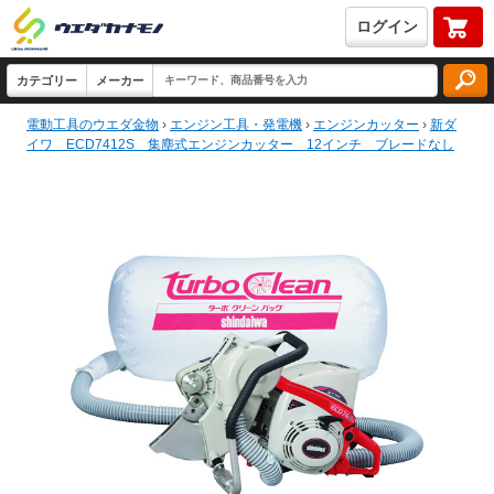
ログイン
電動工具のウエダ金物
›
エンジン工具・発電機
›
エンジンカッター
›
新ダ
イワ ECD7412S 集塵式エンジンカッター 12インチ ブレードなし