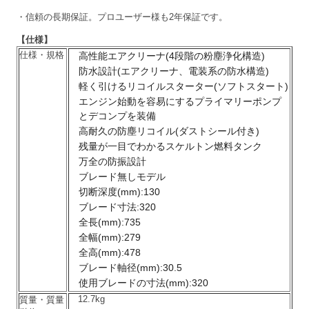
・信頼の長期保証。プロユーザー様も2年保証です。
【仕様】
仕様・規格
高性能エアクリーナ(4段階の粉塵浄化構造)
防水設計(エアクリーナ、電装系の防水構造)
軽く引けるリコイルスターター(ソフトスタート)
エンジン始動を容易にするプライマリーポンプ
とデコンプを装備
高耐久の防塵リコイル(ダストシール付き)
残量が一目でわかるスケルトン燃料タンク
万全の防振設計
ブレード無しモデル
切断深度(mm):130
ブレード寸法:320
全長(mm):735
全幅(mm):279
全高(mm):478
ブレード軸径(mm):30.5
使用ブレードの寸法(mm):320
12.7kg
質量・質量