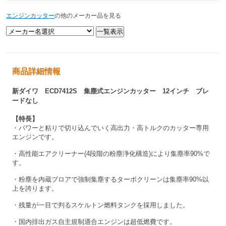
エンジンカッター
の他のメーカー品を見る
商品詳細情報
新ダイワ ECD7412S 集塵式エンジンカッター 12インチ ブレ
ードなし
【特長】
・パワーと粘りで切り込んでいく高出力・高トルクのカッター専用
エンジンです。
・高性能エアクリーナー(4段階の粉塵浄化構造)により集塵率90%で
す。
・粉塵を内蔵ブロアで強制集塵するターボクリーンは集塵率90%以
上を誇ります。
・残量が一目で判るスケルトン燃料タンクを採用しました。
・国内排出ガス自主規制適合エンジンは超低燃費です。