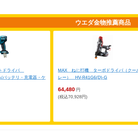
ウエダ金物推薦商品
クトドライバ
MAX ねじ打機 ターボドライバ（クー
体のみ/バッテリ・充電器・ケ
レー） HV-R41G6(D)-G
64,480
円
(税込70,928円)