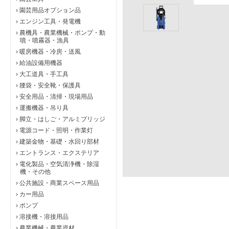
›
園芸用品オプション品
›
エンジン工具・発電機
›
農機具・農業機械・ポンプ・動
噴・噴霧器・漁具
›
暖房機器・冷房・送風
›
給油設備用機器
›
大工道具・手工具
›
腰袋・安全靴・保護具
›
安全用品・清掃・現場用品
›
運搬機器・吊り具
›
脚立・はしご・アルミブリッジ
›
電源コード・照明・作業灯
›
建築金物・基礎・水回り部材
›
エントランス・エクステリア
›
電化製品・空気清浄機・除湿
機・その他
›
公共施設・商業スペース用品
›
カー用品
›
ポンプ
›
溶接機・溶接用品
›
農業機械・農業資材