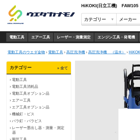
HiKOKI(日立工機) FAW
電動工具
エアー工具
レーザー・測量測定
エンジン工具・発電機
電動工具のウエダ金物
›
電動工具
›
高圧洗浄機
›
高圧洗浄機 （温水）
›
HiK
カテゴリー
» 全て
›
電動工具
›
電動工具消耗品
›
電動工具オプション品
›
エアー工具
›
エア工具オプション品
›
機械釘・ビス
›
バラ釘・バラビス
›
レーザー墨出し器・測量・測定
器
›
園芸工具