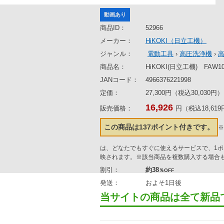
動画あり
商品ID：
52966
メーカー：
HiKOKI（日立工機）
ジャンル：
電動工具
›
高圧洗浄機
›
商品名：
HiKOKI(日立工機) FA
JANコード：
4966376221998
定価：
27,300円（税込30,030円）
16,926
販売価格：
円（税込18,61
この商品は137ポイント付きです。
※
は、どなたでもすぐに使えるサービスで、1
映されます。※該当商品を複数購入する場合
割引：
約38
％OFF
発送：
およそ1日後
当サイトの商品は全て新品