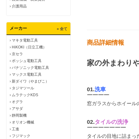
›
介護用品
メーカー
» 全て
›
マキタ電動工具
商品詳細情報
›
HiKOKI（日立工機）
›
京セラ
›
ボッシュ電動工具
家の外まわりや
›
パナソニック電動工具
›
マックス電動工具
›
新ダイワ（やまびこ）
›
タジマツール
01.
洗車
›
ムラテックKDS
￣￣￣￣
›
オグラ
窓ガラスからホイール
›
アサダ
›
静岡製機
02.
タイルの洗浄
›
オリオン機械
￣￣￣￣￣￣￣
›
工進
タイルの目地に詰まっ
›
フジマック