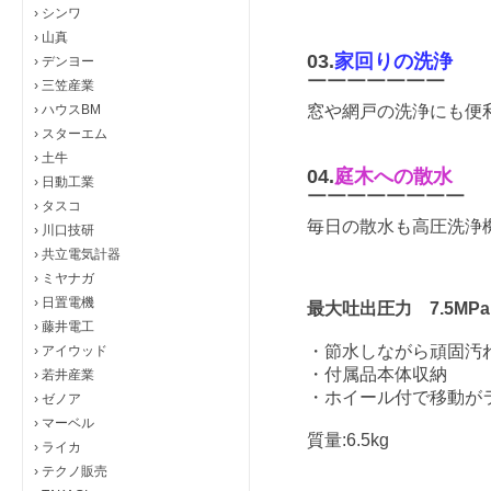
›
シンワ
›
山真
03.
家回りの洗浄
›
デンヨー
￣￣￣￣￣￣￣
›
三笠産業
›
ハウスBM
窓や網戸の洗浄にも便
›
スターエム
›
土牛
04.
庭木への散水
›
日動工業
￣￣￣￣￣￣￣￣
›
タスコ
毎日の散水も高圧洗浄
›
川口技研
›
共立電気計器
›
ミヤナガ
›
日置電機
最大吐出圧力 7.5MPa
›
藤井電工
・節水しながら頑固汚
›
アイウッド
・付属品本体収納
›
若井産業
・ホイール付で移動がラ
›
ゼノア
›
マーベル
質量:6.5kg
›
ライカ
›
テクノ販売