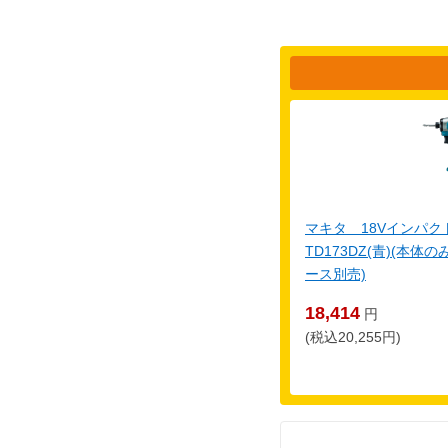
マキタ 18Vインパ
TD173DZ(青)(本
ース別売)
18,414
円
(税込20,255円)