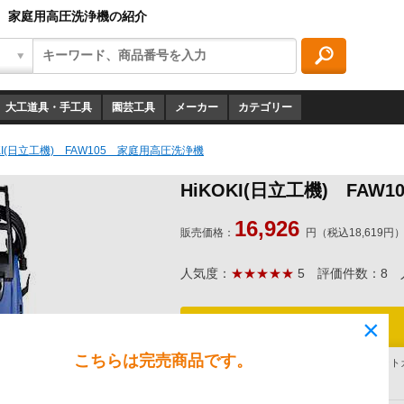
105 家庭用高圧洗浄機の紹介
大工道具・手工具
園芸工具
メーカー
カテゴリー
OKI(日立工機) FAW105 家庭用高圧洗浄機
HiKOKI(日立工機) FA
16,926
販売価格：
円（税込18,619円
人気度：
★★★★★
5
評価件数：8
人
×
注文フォームへ
こちらは完売商品です。
銀行振込、代引、コンビニ決済、WEBクレジット
ご確認ください。