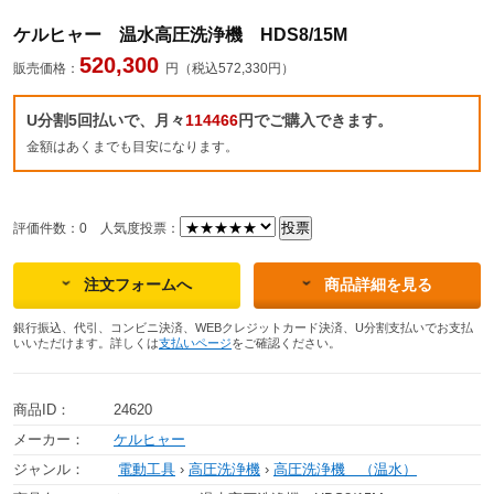
ケルヒャー 温水高圧洗浄機 HDS8/15M
520,300
販売価格：
円（税込572,330円）
U分割5回払いで、月々
114466
円でご購入できます。
金額はあくまでも目安になります。
評価件数：0
人気度投票：
注文フォームへ
商品詳細を見る
銀行振込、代引、コンビニ決済、WEBクレジットカード決済、U分割支払いでお支払
いいただけます。詳しくは
支払いページ
をご確認ください。
商品ID：
24620
メーカー：
ケルヒャー
ジャンル：
電動工具
›
高圧洗浄機
›
高圧洗浄機 （温水）