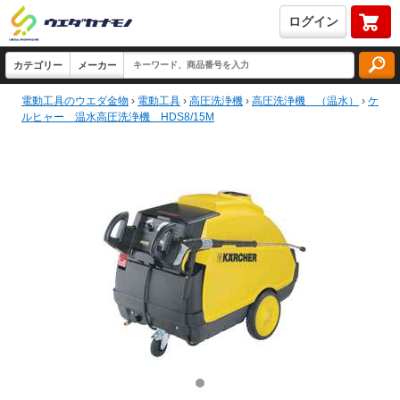
ログイン
電動工具のウエダ金物
›
電動工具
›
高圧洗浄機
›
高圧洗浄機 （温水）
›
ケ
ルヒャー 温水高圧洗浄機 HDS8/15M