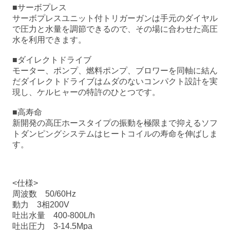
■サーボプレス
サーボプレスユニット付トリガーガンは手元のダイヤル
で圧力と水量を調節できるので、その場に合わせた高圧
水を利用できます。
■ダイレクトドライブ
モーター、ポンプ、燃料ポンプ、ブロワーを同軸に結ん
だダイレクトドライブはムダのないコンパクト設計を実
現し、ケルヒャーの特許のひとつです。
■高寿命
新開発の高圧ホースタイプの振動を極限まで抑えるソフ
トダンピングシステムはヒートコイルの寿命を伸ばしま
す。
<仕様>
周波数 50/60Hz
動力 3相200V
吐出水量 400-800L/h
吐出圧力 3-14.5Mpa