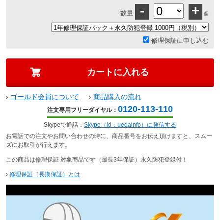
-
+
数量
個
修理保証に申し込む
›
ゴールド会員について
›
商品購入の流れ
0120-113-110
注文専用フリーダイヤル：
Skypeで通話：
Skype（id：uedainfo）に発信する
お電話での注文やお問い合わせの時に、商品番号をお伝え頂けますと、スムー
ズにお取引が行えます。
この商品は修理保証 対象商品です（最長3年保証）永久防犯登録付！
›
修理保証（長期保証）とは