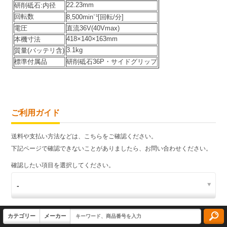
22.23mm
研削砥石:内径
回転数
8,500min⁻¹[回転/分]
電圧
直流36V(40Vmax)
418×140×163mm
本機寸法
3.1kg
質量(バッテリ含)
標準付属品
研削砥石36P・サイドグリップ
ご利用ガイド
送料や支払い方法などは、こちらをご確認ください。
下記ページで確認できないことがありましたら、お問い合わせください。
確認したい項目を選択してください。