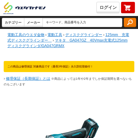
ログイン
電動工具のウエダ金物
›
電動工具
›
ディスクグラインダー
›
125mm 充電
式ディスクグラインダー
›
マキタ GA047GZ 40Vmax充電式125mm
ディスクグラインダ/GA047GRMX
この商品は修理保証 対象商品です（最長3年保証）永久防犯登録付！
›
修理保証（長期保証）とは
※商品によっては1年や2年までしか保証期間を選べないも
のもございます