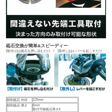
砥石交換が簡単&スピーディー
[取付け]は砥石を押し込むだけ /
[取外し]はレバーを起こすだけ
125mm
研削砥石:外径
6mm
研削砥石:厚さ
取付可能砥石厚さ6