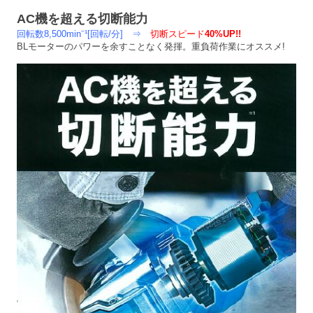
AC機を超える切断能力
回転数8,500min⁻¹[回転/分] ⇒
切断スピード
40%UP!!
BLモーターのパワーを余すことなく発揮。重負荷作業にオススメ!