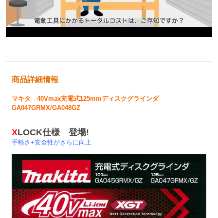
商品詳細情報
マキタ 40Vmax充電式125mmディスクグラインダ
GA047GRMX/
GA048GZ
X
LOCK仕様 登場!
手軽さ+安全性がさらに向上