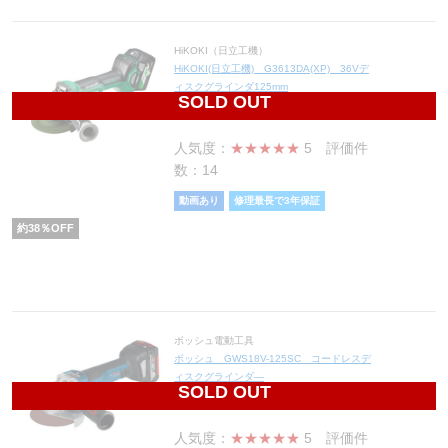
HiKOKI（日立工機）
HiKOKI(日立工機) G3613DA(XP) 36Vデ
ィスクグラインダ125mm
SOLD OUT
40,486
円(税込44,535円)
人気度：
★★★★★
5
評価件
数：14
動画あり
修理最長で3年保証
約
38
％OFF
ボッシュ電動工具
ボッシュ GWS18V-125SC コードレスデ
ィスクグラインダ―
SOLD OUT
56,400
円(税込62,040円)
人気度：
★★★★★
5
評価件