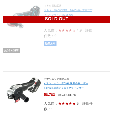
マキタ電動工具
マキタ GA508DRT 18V-5.0Ah充電式デ
ィスクグラインダ125mm
SOLD OUT
36,332
円(税込39,965円)
人気度：
★★★★☆
4.9
評価
件数：9
動画あり
約
38
％OFF
パナソニック電動工具
パナソニック EZ46A2LJ2G-H 18V-
5.0Ah充電式ディスクグラインダー
56,763
円(税込62,439円)
人気度：
★★★★★
5
評価件
数：1