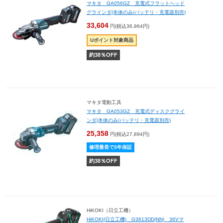
マキタ GA056GZ 充電式フラットヘッド
グラインダ(本体のみ/バッテリ・充電器別売)
33,604
円(税込36,964円)
Uポイント対象商品
約
38
％OFF
マキタ電動工具
マキタ GA053GZ 充電式ディスクグライ
ンダ(本体のみ/バッテリ・充電器別売)
25,358
円(税込27,894円)
修理最長で3年保証
約
38
％OFF
HiKOKI（日立工機）
HiKOKI(日立工機) G3613DD(NN) 36Vマ