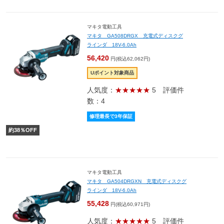
マキタ電動工具
マキタ GA508DRGX 充電式ディスクグ
ラインダ 18V-6.0Ah
56,420
円(税込62,062円)
Uポイント対象商品
人気度：
★★★★★
5
評価件
数：4
修理最長で3年保証
約
38
％OFF
マキタ電動工具
マキタ GA504DRGXN 充電式ディスクグ
ラインダ 18V-6.0Ah
55,428
円(税込60,971円)
人気度：
★★★★★
5
評価件