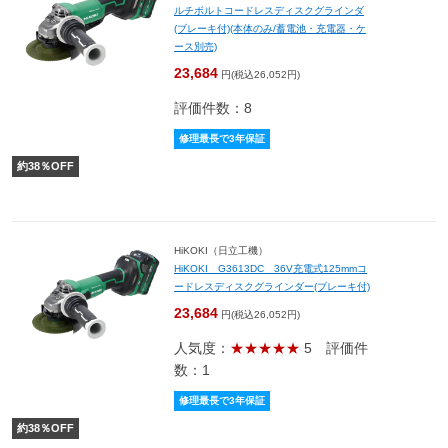
ルチボルトコードレスディスクグラインダ
(ブレーキ付)(本体のみ/蓄電池・充電器・ケ
ース別売)
23,684
円(税込26,052円)
評価件数：8
修理最長で3年保証
約
38
％OFF
HiKOKI（日立工機）
HiKOKI G3613DC 36V充電式125mmコ
ードレスディスクグラインダー(ブレーキ付)
23,684
円(税込26,052円)
人気度：
★★★★★
5
評価件
数：1
修理最長で3年保証
約
38
％OFF