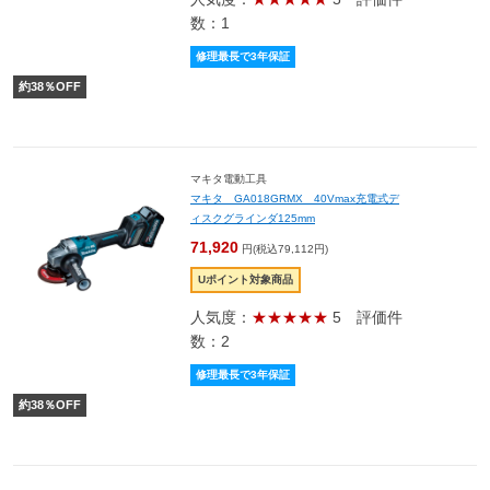
数：1
修理最長で3年保証
約
38
％OFF
マキタ電動工具
マキタ GA018GRMX 40Vmax充電式デ
ィスクグラインダ125mm
71,920
円(税込79,112円)
Uポイント対象商品
人気度：
★★★★★
5
評価件
数：2
修理最長で3年保証
約
38
％OFF