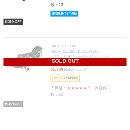
数：13
修理最長で3年保証
約
38
％OFF
HiKOKI（日立工機）
HiKOKI(日立工機) G18DBVL(LYPK)
(L125) 18V-6.0Ahコードレスディスクグラ
SOLD OUT
インダー125mm
35,836
円(税込39,420円)
Uポイント対象商品
人気度：
★★★★★
5
評価件
数：10
約
38
％OFF