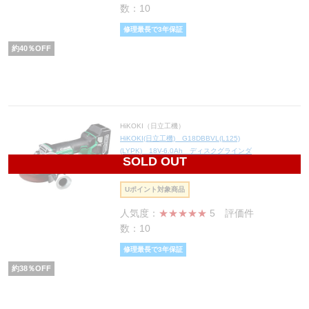
数：10
修理最長で3年保証
約
40
％OFF
HiKOKI（日立工機）
HiKOKI(日立工機) G18DBBVL(L125)
(LYPK) 18V-6.0Ah ディスクグラインダ
SOLD OUT
37,572
円(税込41,329円)
Uポイント対象商品
人気度：
★★★★★
5
評価件
数：10
修理最長で3年保証
約
38
％OFF