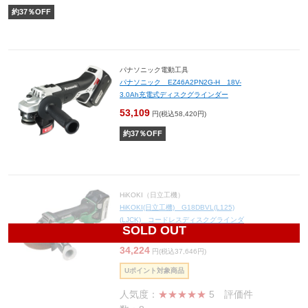
約
37
％OFF
パナソニック電動工具
パナソニック EZ46A2PN2G-H 18V-
3.0Ah充電式ディスクグラインダー
53,109
円(税込58,420円)
約
37
％OFF
HiKOKI（日立工機）
HiKOKI(日立工機) G18DBVL(L125)
(LJCK) コードレスディスクグラインダ
SOLD OUT
ー 18V-5.0Ah 125mm ★限定品★
34,224
円(税込37,646円)
Uポイント対象商品
人気度：
★★★★★
5
評価件