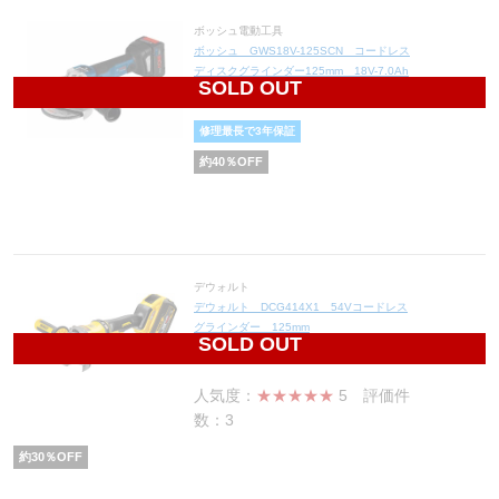
ボッシュ電動工具
ボッシュ GWS18V-125SCN コードレス
ディスクグラインダー125mm 18V-7.0Ah
SOLD OUT
58,200
円(税込64,020円)
修理最長で3年保証
約
40
％OFF
デウォルト
デウォルト DCG414X1 54Vコードレス
グラインダー 125mm
SOLD OUT
45,500
円(税込50,050円)
人気度：
★★★★★
5
評価件
数：3
約
30
％OFF