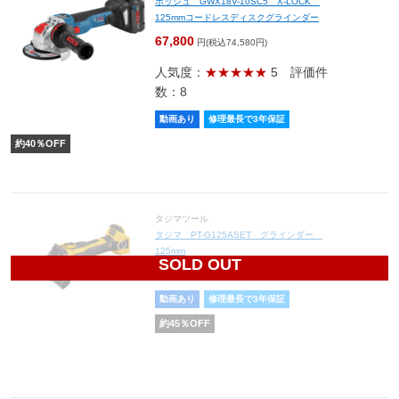
ボッシュ GWX18V-10SC5 X-LOCK
125mmコードレスディスクグラインダー
67,800
円(税込74,580円)
人気度：
★★★★★
5
評価件
数：8
動画あり
修理最長で3年保証
約
40
％OFF
タジマツール
タジマ PT-G125ASET グラインダー
125mm
SOLD OUT
39,765
円(税込43,742円)
動画あり
修理最長で3年保証
約
45
％OFF