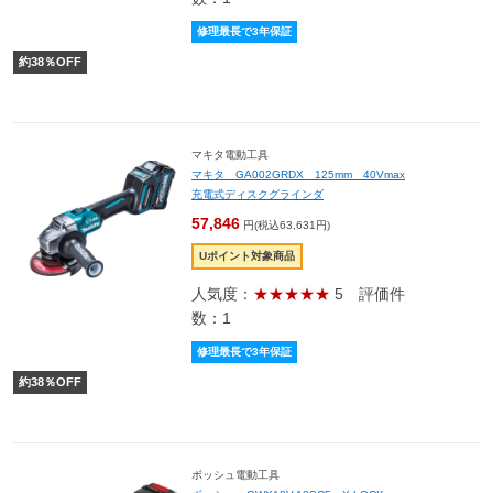
修理最長で3年保証
約
38
％OFF
マキタ電動工具
マキタ GA002GRDX 125mm 40Vmax
充電式ディスクグラインダ
57,846
円(税込63,631円)
Uポイント対象商品
人気度：
★★★★★
5
評価件
数：1
修理最長で3年保証
約
38
％OFF
ボッシュ電動工具