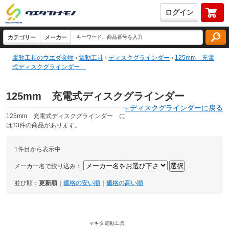
ログイン
電動工具のウエダ金物
›
電動工具
›
ディスクグラインダー
›
125mm 充電
式ディスクグラインダー
125mm 充電式ディスクグラインダー
›
ディスクグラインダーに戻る
125mm 充電式ディスクグラインダー に
は33件の商品があります。
1件目から表示中
メーカー名で絞り込み：
並び順：
更新順
｜
価格の安い順
｜
価格の高い順
マキタ電動工具