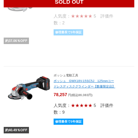
SOLD OUT
35,247
円(税込38,772円)
人気度：
★★★★★
5
評価件
数：2
修理最長で3年保証
約
37.06
％OFF
ボッシュ電動工具
ボッシュ GWX18V-15SC5J 125mmコー
ドレスディスクグラインダー【数量限定品】
78,257
円(税込86,083円)
人気度：
★★★★★
5
評価件
数：9
修理最長で3年保証
約
40.49
％OFF