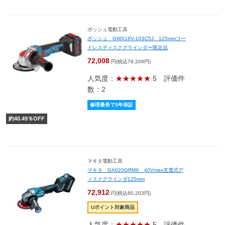
ボッシュ電動工具
ボッシュ GWX18V-10SC5J 125mmコー
ドレスディスクグラインダー限定品
72,008
円(税込79,209円)
人気度：
★★★★★
5
評価件
数：2
修理最長で3年保証
約
40.49
％OFF
マキタ電動工具
マキタ GA020GRMX 40Vmax充電式デ
ィスクグラインダ125mm
72,912
円(税込80,203円)
Uポイント対象商品
人気度：
★★★★★
5
評価件