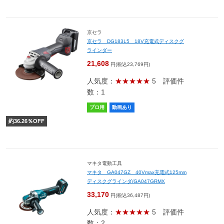
京セラ
京セラ DG183L5 18V充電式ディスクグ
ラインダー
21,608
円(税込23,769円)
人気度：
★★★★★
5
評価件
数：1
プロ用
動画あり
約
36.26
％OFF
マキタ電動工具
マキタ GA047GZ 40Vmax充電式125mm
ディスクグラインダ/GA047GRMX
33,170
円(税込36,487円)
人気度：
★★★★★
5
評価件
数：2