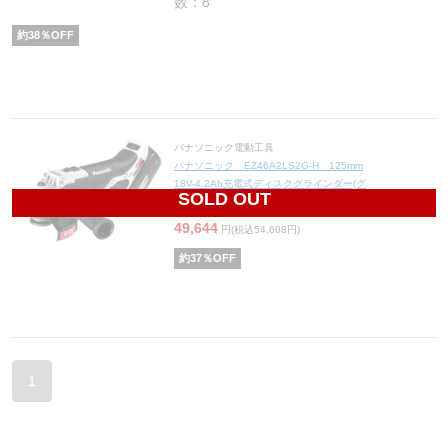
数：8
約
38
％OFF
パナソニック電動工具
パナソニック EZ46A2LS2G-H 125mm
18V-4.2Ah充電式ディスクグラインダー(グ
SOLD OUT
レー・LS電池セット)
49,644
円(税込54,608円)
約
37
％OFF
1