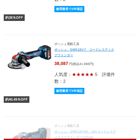
修理最長で3年保証
約
38
％OFF
ボッシュ電動工具
ボッシュ GWX18V-7 コードレスディス
グラインダー
38,087
円(税込41,896円)
人気度：
★★★★★
5
評価件
数：2
修理最長で3年保証
約
40.49
％OFF
ボッシュ電動工具
ボッシュ GWX18V-8H 18Vコードレスデ
ィスクグラインダー125mm