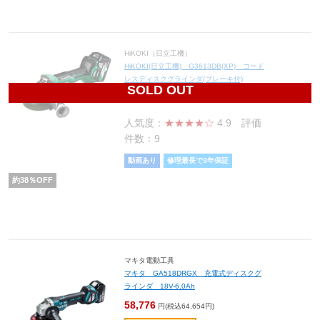
HiKOKI（日立工機）
HiKOKI(日立工機) G3613DB(XP) コード
レスディスクグラインダ(ブレーキ付)
SOLD OUT
40,486
円(税込44,535円)
人気度：
★★★★☆
4.9
評価
件数：9
動画あり
修理最長で3年保証
約
38
％OFF
マキタ電動工具
マキタ GA518DRGX 充電式ディスクグ
ラインダ 18V-6.0Ah
58,776
円(税込64,654円)