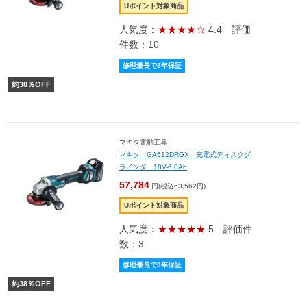
Uポイント対象商品
人気度：
★★★★☆
4.4
評価
件数：10
修理最長で3年保証
約
38
％OFF
マキタ電動工具
マキタ GA512DRGX 充電式ディスクグ
ラインダ 18V-6.0Ah
57,784
円(税込63,562円)
Uポイント対象商品
人気度：
★★★★★
5
評価件
数：3
修理最長で3年保証
約
38
％OFF