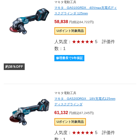
マキタ電動工具
マキタ GA010GRDX 40Vmax充電式ディ
スクグラインダ 125mm
58,838
円(税込64,722円)
Uポイント対象商品
人気度：
★★★★★
5
評価件
数：1
修理最長で3年保証
約
38
％OFF
マキタ電動工具
マキタ GA520DRGX 18V充電式125mm
ディスクグラインダ
61,132
円(税込67,245円)
Uポイント対象商品
人気度：
★★★★★
5
評価件
数：1