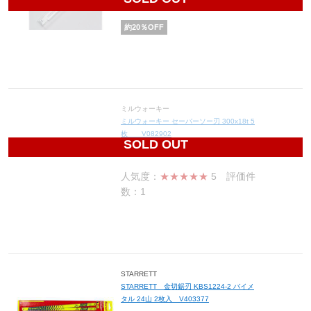
1,512
円(税込1,663円)
約
20
％OFF
ミルウォーキー
ミルウォーキー セーバーソー刃 300x18t 5
枚 V082902
SOLD OUT
2,900
円(税込3,190円)
人気度：
★★★★★
5
評価件
数：1
STARRETT
STARRETT 金切鋸刃 KBS1224-2 バイメ
タル 24山 2枚入 V403377