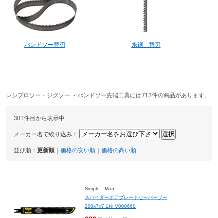
バンドソー替刃
糸鋸 替刃
レシプロソー・ジグソー ・バンドソー先端工具には713件の商品があります。
301件目から表示中
メーカー名で絞り込み：
並び順：
更新順
｜
価格の安い順
｜
価格の高い順
Simple Man
スパイダーボアブレードセーバーソー
200x7x7 1枚 V000660