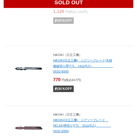
SOLD OUT
0032-9596
1,120
円(税込1,232円)
約
30
％OFF
HiKOKI（日立工機）
HiKOKI(日立工機) ジグソーブレード(木材
曲線切り用)77L 14山(5入)
0032-9595
770
円(税込847円)
約
30
％OFF
HiKOKI（日立工機）
HiKOKI(日立工機) ジグソーブレード
NO.6A(押切り)77L 32山(5入)
0032-9594