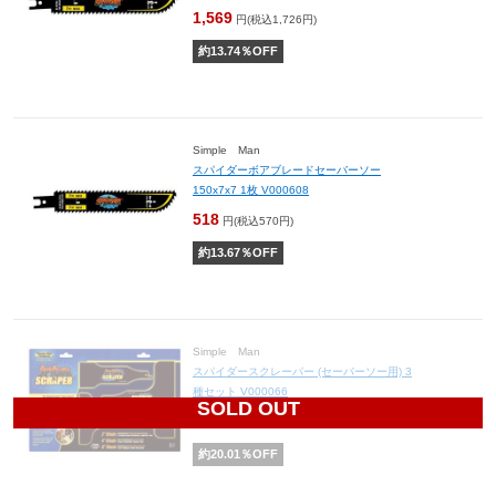
1,569
円(税込1,726円)
約
13.74
％OFF
Simple Man
スパイダーボアブレードセーバーソー
150x7x7 1枚 V000608
518
円(税込570円)
約
13.67
％OFF
Simple Man
スパイダースクレーパー (セーバーソー用) 3
種セット V000066
SOLD OUT
3,878
円(税込4,266円)
約
20.01
％OFF