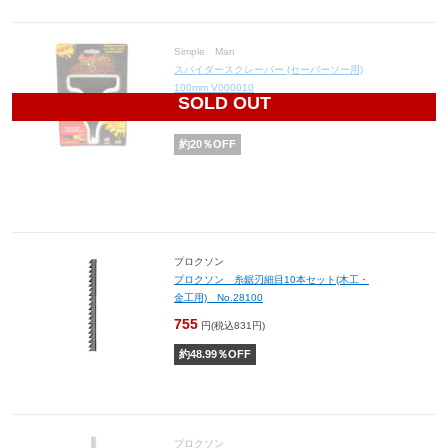
Simple Man
スパイダースクレーパー (セーバーソー用)
100mm V000010
SOLD OUT
1,440
円(税込1,584円)
約
20
％OFF
プロクソン
プロクソン 糸鋸刃細目10本セット(木工・
金工用) No.28100
755
円(税込831円)
約
48.99
％OFF
プロクソン