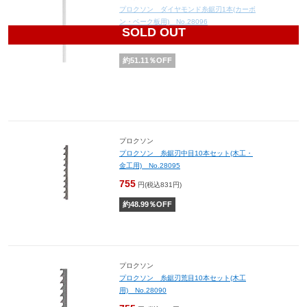
プロクソン ダイヤモンド糸鋸刃1本(カーボ
ン・ベーク板用) No.28096
SOLD OUT
1,320
円(税込1,452円)
約
51.11
％OFF
プロクソン
プロクソン 糸鋸刃中目10本セット(木工・
金工用) No.28095
755
円(税込831円)
約
48.99
％OFF
プロクソン
プロクソン 糸鋸刃荒目10本セット(木工
用) No.28090