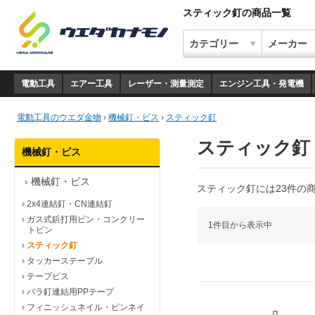
スティック釘の商品一覧
電動工具
エアー工具
レーザー・測量測定
エンジン工具・発電機
電動工具のウエダ金物
›
機械釘・ビス
›
スティック釘
スティック釘
機械釘・ビス
›
機械釘・ビス
スティック釘には23件の
›
2x4連結釘・CN連結釘
›
ガス式鋲打用ピン・コンクリー
1件目から表示中
トピン
›
スティック釘
›
タッカーステープル
›
テープビス
›
バラ釘連結用PPテープ
›
フィニッシュネイル・ピンネイ