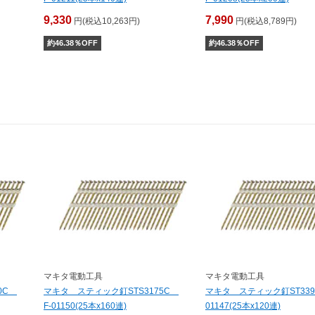
9,330
7,990
円(税込10,263円)
円(税込8,789円)
約
46.38
％OFF
約
46.38
％OFF
マキタ電動工具
マキタ電動工具
90C
マキタ スティック釘STS3175C
マキタ スティック釘ST339
F-01150(25本x160連)
01147(25本x120連)