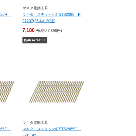
マキタ電動工具
350H
マキタ スティック釘STS3390 F-
01237(25本x120連)
7,180
円(税込7,898円)
約
46.42
％OFF
マキタ電動工具
165C
マキタ スティック釘STS2965C
F-01192