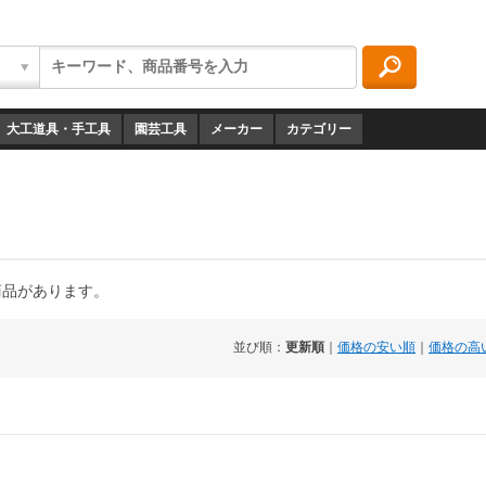
大工道具・手工具
園芸工具
メーカー
カテゴリー
商品があります。
並び順：
更新順
｜
価格の安い順
｜
価格の高