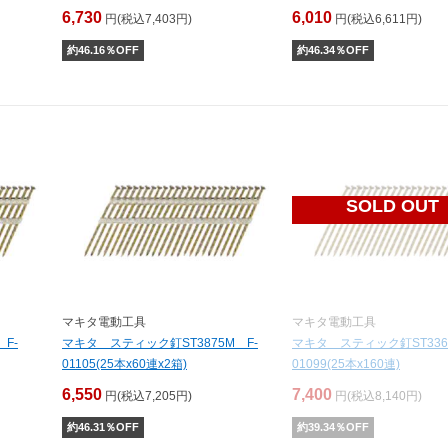
6,730
6,010
円(税込7,403円)
円(税込6,611円)
約
46.16
％OFF
約
46.34
％OFF
SOLD OUT
マキタ電動工具
マキタ電動工具
F-
マキタ スティック釘ST3875M F-
マキタ スティック釘ST336
01105(25本x60連x2箱)
01099(25本x160連)
6,550
7,400
円(税込7,205円)
円(税込8,140円)
約
46.31
％OFF
約
39.34
％OFF