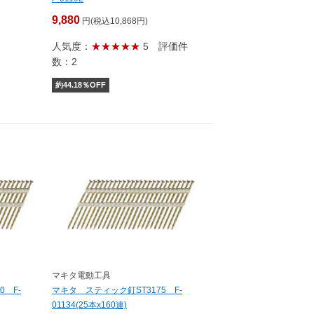
9,880
円(税込10,868円)
人気度：
★★★★★
5
評価件
数：2
約
44.18
％OFF
マキタ電動工具
0 F-
マキタ スティック釘ST3175 F-
01134(25本x160連)