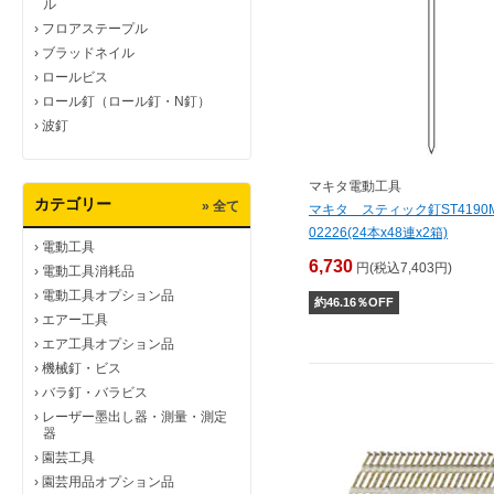
ル
›
フロアステープル
›
ブラッドネイル
›
ロールビス
›
ロール釘（ロール釘・N釘）
›
波釘
マキタ電動工具
カテゴリー
» 全て
マキタ スティック釘ST4190M
02226(24本x48連x2箱)
›
電動工具
6,730
円(税込7,403円)
›
電動工具消耗品
›
電動工具オプション品
約
46.16
％OFF
›
エアー工具
›
エア工具オプション品
›
機械釘・ビス
›
バラ釘・バラビス
›
レーザー墨出し器・測量・測定
器
›
園芸工具
›
園芸用品オプション品