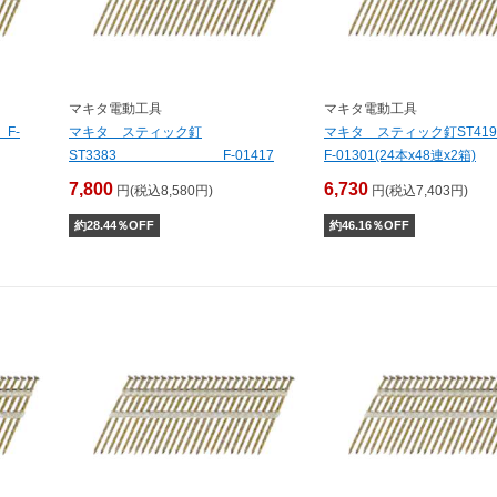
マキタ電動工具
マキタ電動工具
F-
マキタ スティック釘
マキタ スティック釘ST41
ST3383 F-01417
F-01301(24本x48連x2箱)
7,800
6,730
円(税込8,580円)
円(税込7,403円)
約
28.44
％OFF
約
46.16
％OFF