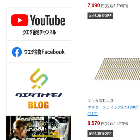
7,090
円(税込7,799円)
約
46.29
％OFF
マキタ電動工具
マキタ スティック釘ST2865 
01121
8,570
円(税込9,427円)
約
44.35
％OFF