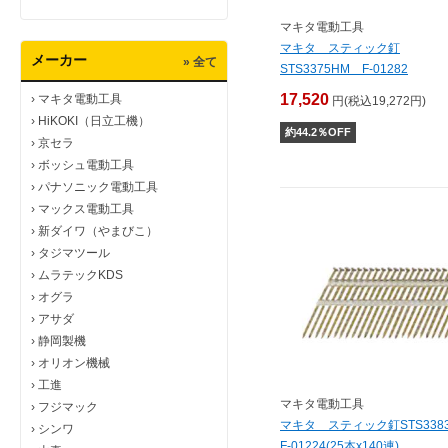
マキタ電動工具
マキタ スティック釘
メーカー
» 全て
STS3375HM F-01282
17,520
›
マキタ電動工具
円(税込19,272円)
›
HiKOKI（日立工機）
約
44.2
％OFF
›
京セラ
›
ボッシュ電動工具
›
パナソニック電動工具
›
マックス電動工具
›
新ダイワ（やまびこ）
›
タジマツール
›
ムラテックKDS
›
オグラ
›
アサダ
›
静岡製機
›
オリオン機械
›
工進
マキタ電動工具
›
フジマック
マキタ スティック釘STS33
›
シンワ
F-01224(25本x140連)