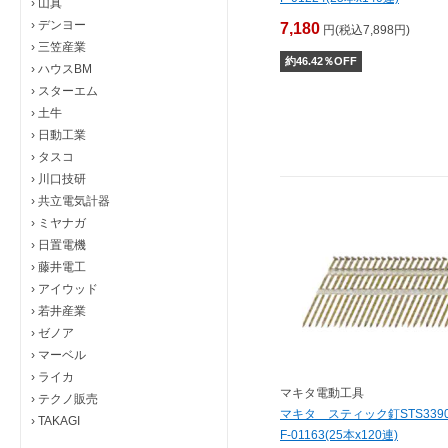
›
山真
›
デンヨー
7,180
円(税込7,898円)
›
三笠産業
約
46.42
％OFF
›
ハウスBM
›
スターエム
›
土牛
›
日動工業
›
タスコ
›
川口技研
›
共立電気計器
›
ミヤナガ
›
日置電機
›
藤井電工
›
アイウッド
›
若井産業
›
ゼノア
›
マーベル
›
ライカ
マキタ電動工具
›
テクノ販売
マキタ スティック釘STS33
›
TAKAGI
F-01163(25本x120連)