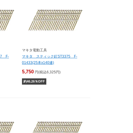
マキタ電動工具
7 F-
マキタ スティック釘ST3375 F-
01433(25本x140連)
5,750
円(税込6,325円)
約
46.26
％OFF