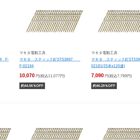
マキタ電動工具
マキタ電動工具
 F-
マキタ スティック釘STS3897
マキタ スティック釘ST339
F-02194
02181(25本x120連)
10,070
7,090
円(税込11,077円)
円(税込7,799円)
約
44.06
％OFF
約
46.29
％OFF