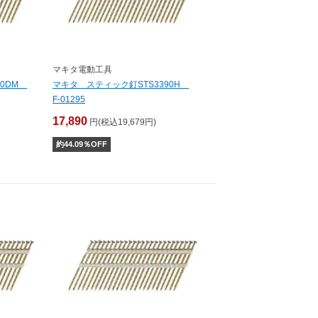
マキタ電動工具
90DM
マキタ スティック釘STS3390H
F-01295
17,890
円(税込19,679円)
約
44.09
％OFF