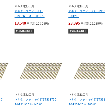
マキタ電動工具
マキタ電動工具
マキタ スティック釘
マキタ スティック釘STS3
STS3365HM F-01279
F-01266
18,540
23,895
円(税込20,394円)
円(税込26,285円)
約
44.16
％OFF
約
39.35
％OFF
マキタ電動工具
マキタ電動工具
83C
マキタ スティック釘STS3375C
マキタ スティック釘STS3
F-01211(25本x140連)
F-01208(25本x200連)