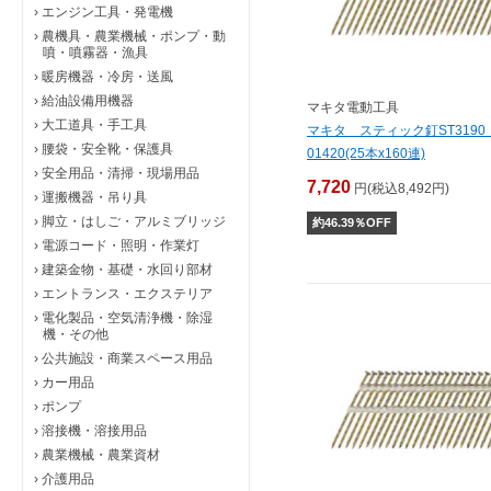
›
エンジン工具・発電機
›
農機具・農業機械・ポンプ・動
噴・噴霧器・漁具
›
暖房機器・冷房・送風
›
給油設備用機器
マキタ電動工具
›
大工道具・手工具
マキタ スティック釘ST3190 
›
腰袋・安全靴・保護具
01420(25本x160連)
›
安全用品・清掃・現場用品
7,720
円(税込8,492円)
›
運搬機器・吊り具
›
脚立・はしご・アルミブリッジ
約
46.39
％OFF
›
電源コード・照明・作業灯
›
建築金物・基礎・水回り部材
›
エントランス・エクステリア
›
電化製品・空気清浄機・除湿
機・その他
›
公共施設・商業スペース用品
›
カー用品
›
ポンプ
›
溶接機・溶接用品
›
農業機械・農業資材
›
介護用品