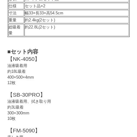
仕様
セット品×2
寸法
幅33×長33×高54.5cm
重量
約2.4kg(2セット)
総吸着
約22.8L(2セット)
量
■セット内容
【NK-4050】
油液吸着用
約18L吸着
400×500×4mm
12枚
【SB-30PRO】
油液吸着用、拭き取り用
約3L吸着
300×300mm
10枚
【FM-5090】