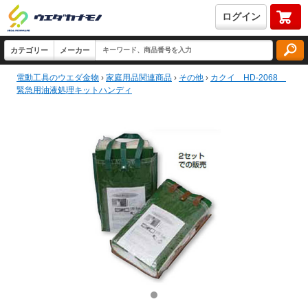
ログイン
電動工具のウエダ金物
›
家庭用品関連商品
›
その他
›
カクイ HD-2068
緊急用油液処理キットハンディ