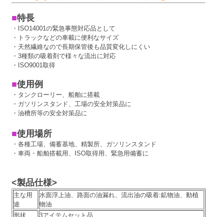
■
特長
・ISO14001の緊急事態対応品として
・トラックなどの車載に便利なサイズ
・天然繊維なので長期保管後も品質変化しにくい
・3種類の吸着剤で様々な流出に対応
・ISO9001取得
■
使用例
・タンクローリー、船舶に搭載
・ガソリンスタンド、工場の安全対策品に
・油槽所等の安全対策品に
■
使用場所
・各種工場、備蓄基地、精製所、ガソリンスタンド
・車両・船舶搭載用、ISO取得用、緊急用備蓄に
<製品仕様>
主な用
水面浮上油、路面の油漏れ、流出油の吸着:鉱物油、動植
途
物油
形状
3アイテムセット品