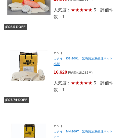
人気度：
★★★★★
5
評価件
数：1
約
25.5
％OFF
カクイ
カクイ KG-2001 緊急用油液処理キット
小型
16,620
円(税込18,282円)
人気度：
★★★★★
5
評価件
数：1
約
27.74
％OFF
カクイ
カクイ MN-2067 緊急用油液処理キット
ミニ