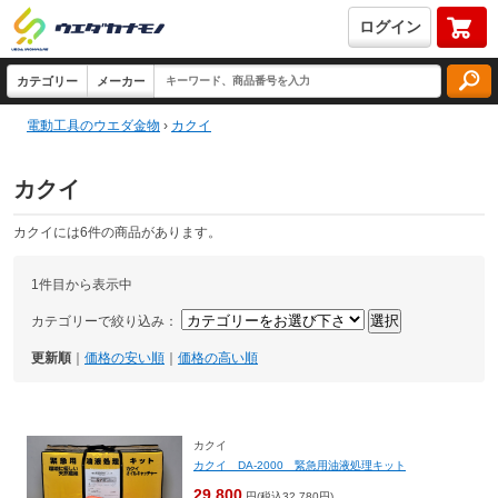
ログイン
電動工具のウエダ金物
›
カクイ
カクイ
カクイには6件の商品があります。
1件目から表示中
カテゴリーで絞り込み：
更新順
｜
価格の安い順
｜
価格の高い順
カクイ
カクイ DA-2000 緊急用油液処理キット
29,800
円(税込32,780円)