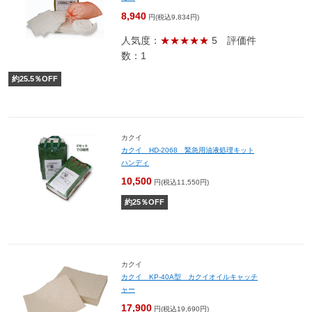
8,940
円(税込9,834円)
人気度：
★★★★★
5
評価件
数：1
約
25.5
％OFF
カクイ
カクイ HD-2068 緊急用油液処理キット
ハンディ
10,500
円(税込11,550円)
約
25
％OFF
カクイ
カクイ KP-40A型 カクイオイルキャッチ
ャー
17,900
円(税込19,690円)