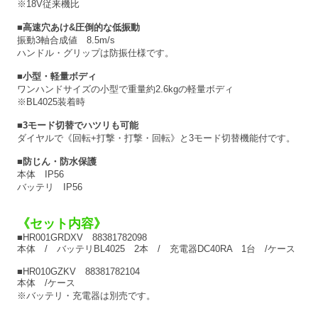
※18V従来機比
■高速穴あけ&圧倒的な低振動
振動3軸合成値 8.5m/s
ハンドル・グリップは防振仕様です。
■小型・軽量ボディ
ワンハンドサイズの小型で重量約2.6kgの軽量ボディ
※BL4025装着時
■3モード切替でハツリも可能
ダイヤルで《回転+打撃・打撃・回転》と3モード切替機能付です。
■防じん・防水保護
本体 IP56
バッテリ IP56
《セット内容》
■HR001GRDXV 88381782098
本体 / バッテリBL4025 2本 / 充電器DC40RA 1台 /ケース
■HR010GZKV 88381782104
本体 /ケース
※バッテリ・充電器は別売です。