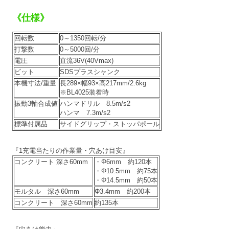
《仕様》
回転数
0～1350回転/分
打撃数
0～5000回/分
電圧
直流36V(40Vmax)
ビット
SDSプラスシャンク
本機寸法/重量
長289×幅93×高217mm/2.6kg
※BL4025装着時
振動3軸合成値
ハンマドリル 8.5m/s2
ハンマ 7.3m/s2
標準付属品
サイドグリップ・ストッパポール
『1充電当たりの作業量・穴あけ目安』
コンクリート 深さ60mm
・Φ6mm 約120本
・Φ10.5mm 約75本
・Φ14.5mm 約50本
モルタル 深さ60mm
Φ3.4mm 約200本
コンクリート 深さ60mm
約135本