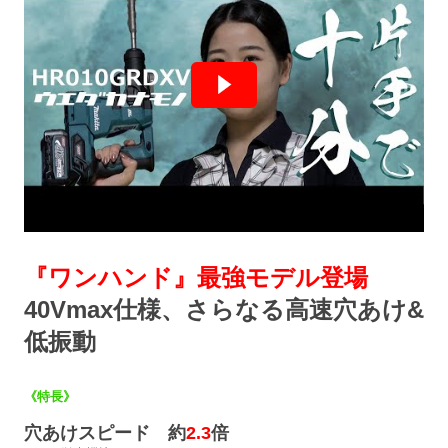
『ワンハンド』最強モデル登場
40Vmax仕様、さらなる高速穴あけ&
低振動
《特長》
穴あけスピード 約
2.3
倍