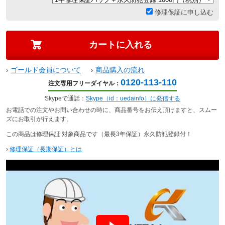
修理保証に申し込む
›
ゴールド会員について
›
商品購入の流れ
0120-113-110
注文専用フリーダイヤル：
Skypeで通話：
Skype（id：uedainfo）に発信する
お電話での注文やお問い合わせの時に、商品番号をお伝え頂けますと、スムー
ズにお取引が行えます。
この商品は修理保証 対象商品です（最長3年保証）永久防犯登録付！
›
修理保証（長期保証）とは