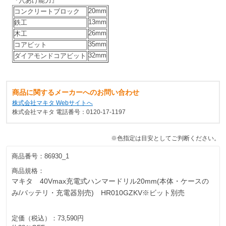
『穴あけ能力』
20mm
コンクリートブロック
13mm
鉄工
26mm
木工
35mm
コアビット
32mm
ダイアモンドコアビット
商品に関するメーカーへのお問い合わせ
株式会社マキタ Webサイトへ
株式会社マキタ 電話番号：0120-17-1197
※色指定は目安としてご判断ください。
商品番号：
86930_1
商品規格：
マキタ 40Vmax充電式ハンマードリル20mm(本体・ケースの
み/バッテリ・充電器別売) HR010GZKV※ビット別売
定価（税込）：
73,590円