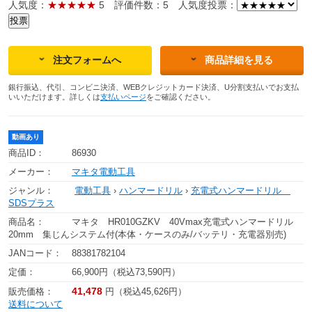
人気度：
★★★★★
5
評価件数：5
人気度投票：
注文フォームへ
商品詳細を見る
銀行振込、代引、コンビニ決済、WEBクレジットカード決済、U分割支払いでお支払
いいただけます。詳しくは
支払いページ
をご確認ください。
動画あり
商品ID：
86930
メーカー：
マキタ電動工具
ジャンル：
電動工具
›
ハンマードリル
›
充電式ハンマードリル
SDSプラス
商品名：
マキタ HR010GZKV 40Vmax充電式ハンマードリル
20mm 集じんシステム付(本体・ケースのみ/バッテリ・充電器別売)
JANコード：
88381782104
定価：
66,900円（税込73,590円）
41,478
販売価格：
円（税込45,626円）
送料について