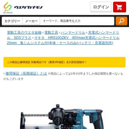
ログイン
電動工具のウエダ金物
›
電動工具
›
ハンマードリル
›
充電式ハンマードリ
ル SDSプラス
›
マキタ HR010GZKV 40Vmax充電式ハンマードリル
20mm 集じんシステム付(本体・ケースのみ/バッテリ・充電器別売)
この商品は修理保証 対象商品です（最長3年保証）永久防犯登録付！
›
修理保証（長期保証）とは
※商品によっては1年や2年までしか保証期間を選べないも
のもございます