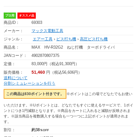
プロ用
オススメ品
商品ID：
69303
メーカー：
マックス電動工具
ジャンル：
エアー工具
›
ビス打ち機
›
高圧ビス打ち機
商品名：
MAX HV-R32G2 ねじ打機 ターボドライバ
JANコード：
4902870807375
定価：
83,000円（税込91,300円）
51,460
販売価格：
円（税込56,606円）
送料について
分割シミュレーションを行う
この商品は830ポイント付きです。
※ポイントはこの場でどなたでもお使い
いただけます。※Uポイントとは、どなたでもすぐに使えるサービスで、1ポイ
ントにつき1円減額となります。※商品をカートに入れると減額が反映されま
す。※該当商品を複数購入する場合も一つ一つに上記ポイントが適用されま
す。
割引：
約38
％OFF