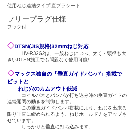
使用ねじ連結タイプ:直プラシート
フリープラグ仕様
フック付
◇
DTSN(JIS規格)32mmねじ対応
HV-R32G2は、一般ねじに比べ、太く・頭径も大
きいDTSN施工でも問題なく使用可能!
◇
マックス独自の「垂直ガイドバンパ」搭載で
ビットと
ねじ穴のカムアウト低減
コイルバネとバンパが打ち込み時の垂直ガイドの
連続開閉の動きを制御します。
この垂直ガイドバンパ搭載により、ねじを出来る
限り垂直に締められるよう、ねじホールド力をアップさ
せています。
しっかりと垂直に打ち込みます。