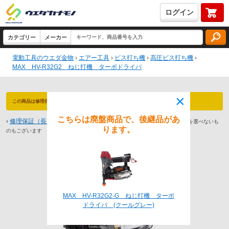
ログイン
電動工具のウエダ金物
›
エアー工具
›
ビス打ち機
›
高圧ビス打ち機
›
MAX HV-R32G2 ねじ打機 ターボドライバ
×
この商品は修理保証 対象商品です（最長3年保証）永久防犯登録付！
こちらは廃盤商品で、後継品があ
›
修理保証（長期保証）とは
※商品によっては1年や2年までしか保証期間を選べないも
ります。
のもございます
MAX HV-R32G2-G ねじ打機 ターボ
ドライバ (クールグレー)