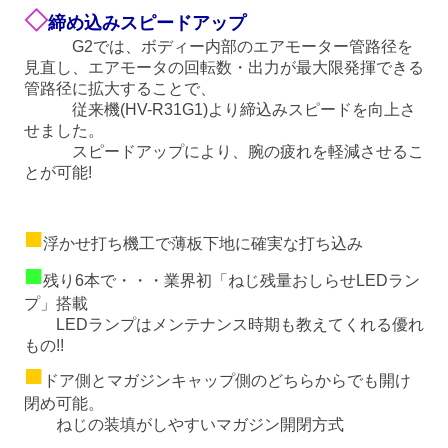
◇
締め込みスピードアップ
G2では、ボディー内部のエアモーター管路径を
見直し、エアモータの回転数・出力が最大限発揮できる
管路径に拡大することで、
従来機(HV-R31G1)より締込みスピードを向上さ
せました。
スピードアップにより、腕の疲れを軽減させるこ
とが可能!
■
浮かせ打ち機工で薄板下地に確実な打ち込み
■
残り6本で・・・業界初「ねじ残量おしらせLEDラン
プ」搭載
LEDランプはメンテナンス時期も教えてくれる優れ
もの!!
■
ドア側とマガジンキャップ側のどちらからでも開け
閉め可能。
ねじの装填がしやすいマガジン開閉方式