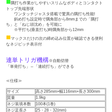
■
隅打ち作業がしやすいスリムなボディとコンタクト
トップ先端形状
ワンタッチジャスタ搭載で驚異の隅打ち性能!
斜め打ち設定時で隅角部から8mmまでの「隅打
ち」と「ねじ頭沈め」を可能に
※平打ち(垂直打ち)時隅角部から12mm
■
マックスだけの次の締め込み位置が確認できる便利
なネジピッチ表示付
連単トリガ機構
※自動切替
「単発打ち」⇔「連続打ち」ができる
≪仕様≫
サイズ
高さ285mm×幅116mm×長さ300mm
1.9kg
質量
ネジ装填本数
100本(1巻)
ネジ足長さ
25・28・32(mm)