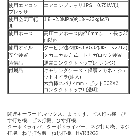
使用エアコン
エアコンプレッサ1PS 0.75kW以上
プレッサ
使用空気圧範
1.8〜2.3MPa(約18〜23kgf/c?)
囲
使用ホース
高圧エアホース内径6mm以上・長さ30
m以内
使用オイル
タービン油2種ISO VG32(JIS K2213)
安全装置
メカニカル方式、トリガロック装置
装備品
通常コンタクトトップ(オレンジ)
付属品
キャリングケース・保護メガネ・ジェ
ットオイラ(油入)
六角棒スパナ4mm・ビットB32X2
コンタクトトップL(透明)
関連キーワード:マックス、まっくす、ビス打ち機、び
す打ち機、ビス打機、びす打機、
ターボドライバ、ターボドライバー、ネジ打ち機、ネジ
打機、ねじ打ち機、ねじ打機、HVR32G2