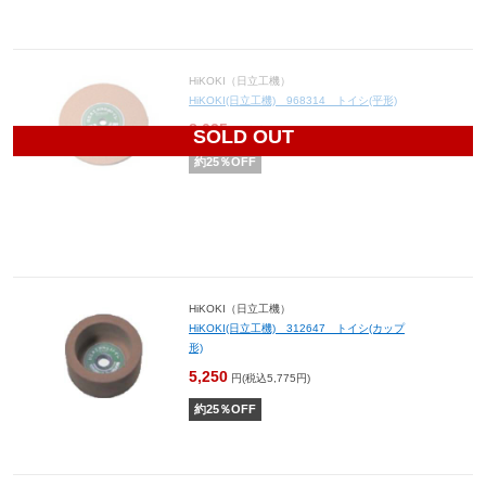
HiKOKI（日立工機）
HiKOKI(日立工機) 968314 トイシ(平形)
8,025
円(税込8,828円)
SOLD OUT
約
25
％OFF
HiKOKI（日立工機）
HiKOKI(日立工機) 312647 トイシ(カップ
形)
5,250
円(税込5,775円)
約
25
％OFF