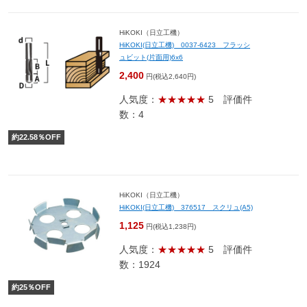
HiKOKI（日立工機）
HiKOKI(日立工機) 0037-6423 フラッシ
ュビット(片面用)6x6
2,400
円(税込2,640円)
人気度：
★★★★★
5
評価件
数：4
約
22.58
％OFF
HiKOKI（日立工機）
HiKOKI(日立工機) 376517 スクリュ(A5)
1,125
円(税込1,238円)
人気度：
★★★★★
5
評価件
数：1924
約
25
％OFF