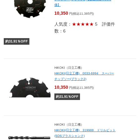
価】
10,350
円(税込11,385円)
人気度：
★★★★★
5
評価件
数：6
約
31.91
％OFF
HiKOKI（日立工機）
HiKOKI(日立工機) 0033-6994 スーパー
チップソー(ブラック2)
10,350
円(税込11,385円)
約
31.91
％OFF
HiKOKI（日立工機）
HiKOKI(日立工機) 319988 ドリルビット
(SDSプラスシャンク)