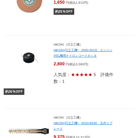
1,650
円(税込1,815円)
約
25
％OFF
HiKOKI（日立工機）
HiKOKI(日立工機) 0060-0018 エンジン
刈払機用ナイロンコードカッタ
2,800
円(税込3,080円)
人気度：
★★★★★
5
評価件
数：1
約
30
％OFF
HiKOKI（日立工機）
HiKOKI(日立工機) 0033-8036 玉作りブ
レード
9,375
円(税込10,313円)