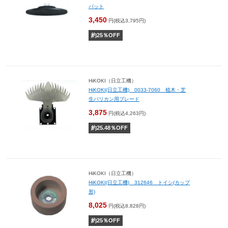
パット
3,450
円(税込3,795円)
約
25
％OFF
HiKOKI（日立工機）
HiKOKI(日立工機) 0033-7060 植木・芝
生バリカン用ブレード
3,875
円(税込4,263円)
約
25.48
％OFF
HiKOKI（日立工機）
HiKOKI(日立工機) 312646 トイシ(カップ
形)
8,025
円(税込8,828円)
約
25
％OFF