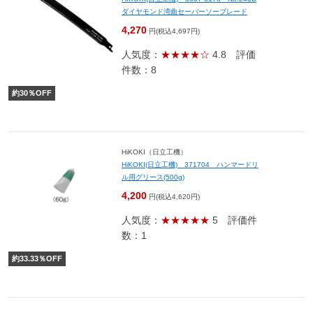
ダイヤモンド湾曲セーバーソーブレード
4,270
円(税込4,697円)
人気度：
★★★★☆
4.8
評価
件数：8
約
30
％OFF
HiKOKI（日立工機）
HiKOKI(日立工機) 371704 ハンマードリ
ル用グリース(500g)
4,200
円(税込4,620円)
人気度：
★★★★★
5
評価件
数：1
約
33.33
％OFF