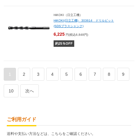
HiKOKI（日立工機）
HiKOKI(日立工機) 303614 ドリルビット
(SDSプラスシャンク)
6,225
円(税込6,848円)
約
25
％OFF
1
2
3
4
5
6
7
8
9
10
次へ
ご利用ガイド
送料や支払い方法などは、こちらをご確認ください。