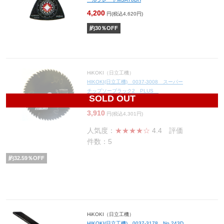
4,200
円(税込4,620円)
約
30
％OFF
HiKOKI（日立工機）
HIKOKI(日立工機) 0037-3008 スーパー
チップソーブラック2 PLUS
SOLD OUT
165mm×54P
3,910
円(税込4,301円)
人気度：
★★★★☆
4.4
評価
件数：5
約
32.59
％OFF
HiKOKI（日立工機）
HIKOKI(日立工機) 0037-3178 No.243D