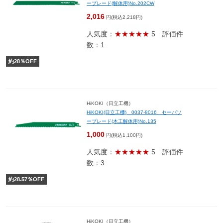
ーブレード(解体用)No.202CW
2,016
円(税込2,218円)
人気度：
★★★★★
5
評価件
数：1
約
28
％OFF
HiKOKI（日立工機）
HiKOKI(日立工機) 0037-8016 セーバソ
ーブレード(木工解体用)No.135
1,000
円(税込1,100円)
人気度：
★★★★★
5
評価件
数：3
約
28.57
％OFF
HiKOKI（日立工機）