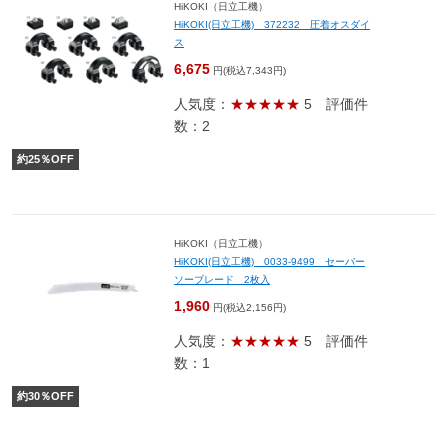
HiKOKI（日立工機）
HiKOKI(日立工機) 372232 圧着オスダイ
ス
6,675
円(税込7,343円)
人気度：
★★★★★
5
評価件
数：2
約
25
％OFF
HiKOKI（日立工機）
HiKOKI(日立工機) 0033-9499 セーバー
ソーブレード 2枚入
1,960
円(税込2,156円)
人気度：
★★★★★
5
評価件
数：1
約
30
％OFF