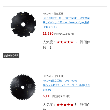
HiKOKI（日立工機）
HiKOKI(日立工機) 0037-5608 硬質窯業
系サイディング用スーパーチップソー黒鯱
(クロシャチ)
11,690
円(税込12,859円)
人気度：
★★★★★
5
評価件
数：1
約
30
％OFF
HiKOKI（日立工機）
HiKOKI(日立工機) 0037-5953
165mm×45Pスーパーチップソー黒鯱(クロ
シャチ)
5,110
円(税込5,621円)
人気度：
★★★★★
5
評価件