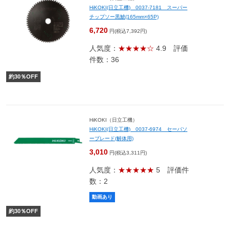
HiKOKI(日立工機) 0037-7181 スーパー
チップソー黒鯱(165mm×65P)
6,720
円(税込7,392円)
人気度：
★★★★☆
4.9
評価
件数：36
約
30
％OFF
HiKOKI（日立工機）
HiKOKI(日立工機) 0037-6974 セーバソ
ーブレード(解体用)
3,010
円(税込3,311円)
人気度：
★★★★★
5
評価件
数：2
動画あり
約
30
％OFF