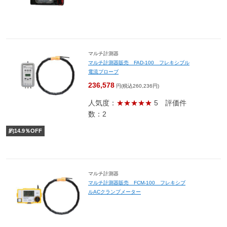
マルチ計測器
マルチ計測器販売 FAD-100 フレキシブル
電流プローブ
236,578
円(税込260,236円)
人気度：
★★★★★
5
評価件
数：2
約
14.9
％OFF
マルチ計測器
マルチ計測器販売 FCM-100 フレキシブ
ルACクランプメーター