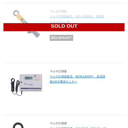
マルチ計測器
マルチ計測器販売 HCL-5000KN 高低圧
クランプメータ
SOLD OUT
41,280
円(税込45,408円)
約
14.89
％OFF
マルチ計測器
マルチ計測器販売 MCM-1600PV 直流回
路16CH電流モニター
マルチ計測器