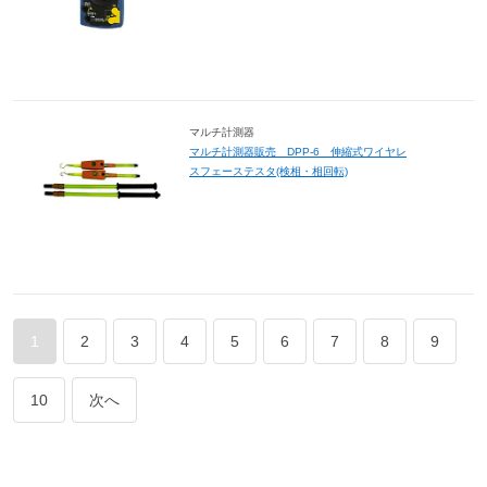
マルチ計測器
マルチ計測器販売 DPP-6 伸縮式ワイヤレ
スフェーステスタ(検相・相回転)
1
2
3
4
5
6
7
8
9
10
次へ