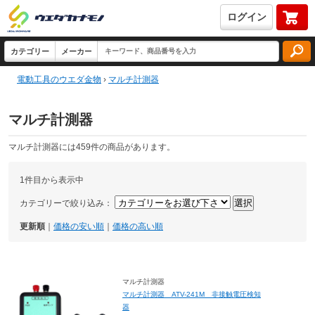
ログイン
電動工具のウエダ金物
›
マルチ計測器
マルチ計測器
マルチ計測器には459件の商品があります。
1件目から表示中
カテゴリーで絞り込み：
更新順
｜
価格の安い順
｜
価格の高い順
マルチ計測器
マルチ計測器 ATV-241M 非接触電圧検知
器