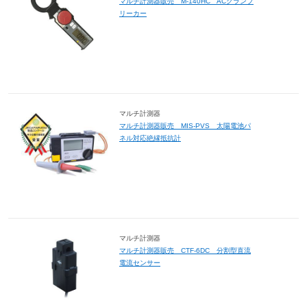
マルチ計測器販売 M-140HC ACクランプ
リーカー
マルチ計測器
マルチ計測器販売 MIS-PVS 太陽電池パ
ネル対応絶縁抵抗計
マルチ計測器
マルチ計測器販売 CTF-6DC 分割型直流
電流センサー