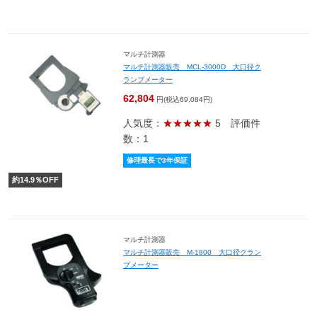
マルチ計測器
マルチ計測器販売 MCL-3000D 大口径ク
ランプメーター
62,804
円(税込69,084円)
人気度：
★★★★★
5
評価件
数：1
修理最長で3年保証
約
14.9
％OFF
マルチ計測器
マルチ計測器販売 M-1800 大口径クラン
プメーター