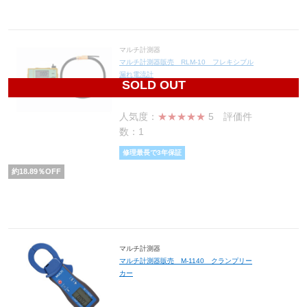
マルチ計測器
マルチ計測器販売 RLM-10 フレキシブル
漏れ電流計
SOLD OUT
107,070
円(税込117,777円)
人気度：
★★★★★
5
評価件
数：1
修理最長で3年保証
約
18.89
％OFF
マルチ計測器
マルチ計測器販売 M-1140 クランプリー
カー