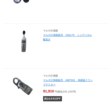
マルチ計測器
マルチ計測器販売 CN1175 ミニデジタル
騒音計
マルチ計測器
マルチ計測器販売 HWT301 高調波クラン
プテスター
91,910
円(税込101,101円)
約
14.9
％OFF