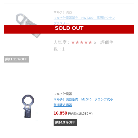
マルチ計測器
マルチ計測器販売 HWT300 高周波クラン
プテスター
SOLD OUT
66,670
円(税込73,337円)
人気度：
★★★★★
5
評価件
数：1
約
11.11
％OFF
マルチ計測器
マルチ計測器販売 MLD40 クランプ式小
型漏電表示器
16,850
円(税込18,535円)
約
14.9
％OFF