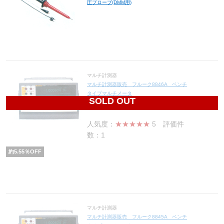
圧プローブ(DMM用)
マルチ計測器
マルチ計測器販売 フルーク8846A ベンチ
タイプマルチメータ
SOLD OUT
141,480
円(税込155,628円)
人気度：
★★★★★
5
評価件
数：1
約
5.55
％OFF
マルチ計測器
マルチ計測器販売 フルーク8845A ベンチ