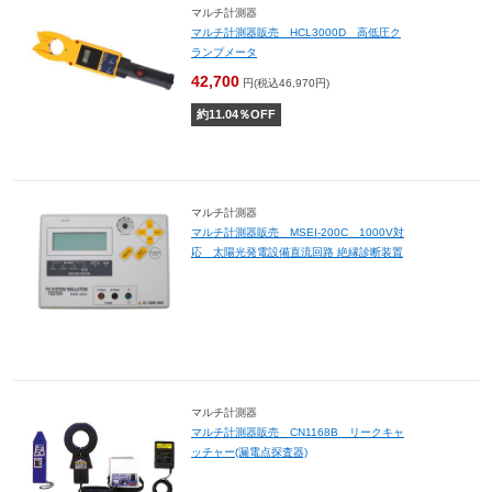
マルチ計測器
マルチ計測器販売 HCL3000D 高低圧ク
ランプメータ
42,700
円(税込46,970円)
約
11.04
％OFF
マルチ計測器
マルチ計測器販売 MSEI-200C 1000V対
応 太陽光発電設備直流回路 絶縁診断装置
マルチ計測器
マルチ計測器販売 CN1168B リークキャ
ッチャー(漏電点探査器)