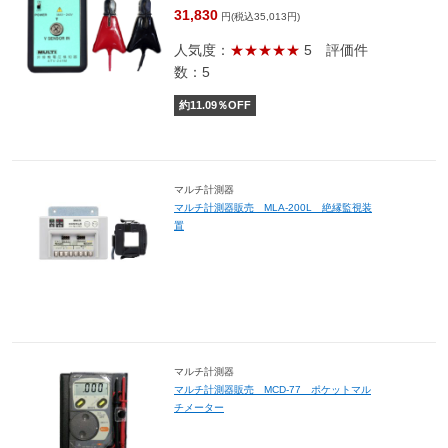
31,830
円(税込35,013円)
人気度：
★★★★★
5
評価件
数：5
約
11.09
％OFF
マルチ計測器
マルチ計測器販売 MLA-200L 絶縁監視装
置
マルチ計測器
マルチ計測器販売 MCD-77 ポケットマル
チメーター