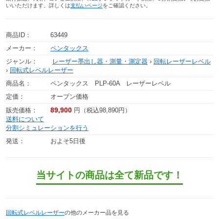
いいただけます。詳しくは
支払いページ
をご確認ください。
商品ID：
63449
メーカー：
ペンタックス
ジャンル：
レーザー墨出し器・測量・測定器
›
回転レーザーレベル
›
回転式レベルレーザー
商品名：
ペンタックス PLP-60A レーザーレベル
定価：
オープン価格
89,900
販売価格：
円（税込98,890円）
送料について
分割シミュレーションを行う
発送：
およそ5日後
当サイトの商品は全て新品です！
回転式レベルレーザー
の他のメーカー品を見る