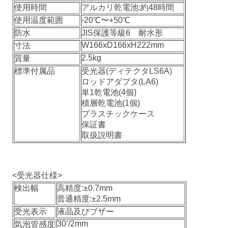
使用時間
アルカリ乾電池:約48時間
使用温度範囲
-20℃〜+50℃
防水
JIS保護等級6 耐水形
W166xD166xH222mm
寸法
2.5kg
質量
標準付属品
受光器(ディテクタLS6A)
ロッドアダプタ(LA6)
単1乾電池(4個)
積層乾電池(1個)
プラスチックケース
保証書
取扱説明書
<受光器仕様>
検出幅
高精度:±0.7mm
普通精度:±2.5mm
受光表示
液晶及びブザー
30’/2mm
気泡管感度