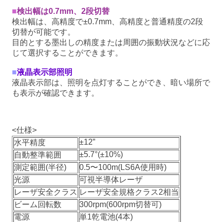
■
検出幅は0.7mm、2段切替
検出幅は、高精度で±0.7mm、高精度と普通精度の2段
切替が可能です。
目的とする墨出しの精度または周囲の振動状況などに応
じて選択することができます。
■
液晶表示部照明
液晶表示部は、照明を点灯することができ、暗い場所で
も表示が確認できます。
<仕様>
±12”
水平精度
±5.7°(±10%)
自動整準範囲
測定範囲(半径)
0.5〜100m(LS6A使用時)
光源
可視半導体レーザ
レーザ安全クラス
レーザ安全規格クラス2相当
ビーム回転数
300rpm(600rpm切替可)
電源
単1乾電池(4本)