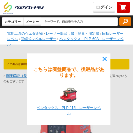
ログイン
電動工具のウエダ金物
›
レーザー墨出し器・測量・測定器
›
回転レーザー
レベル
›
回転式レベルレーザー
›
ペンタックス PLP-60A レーザーレベ
ル
×
この商品は修理保証 対象商品です（最長3年保証）永久防犯登録付！
こちらは廃盤商品で、後継品があ
ります。
›
修理保証（長期保証）とは
※商品によっては1年や2年までしか保証期間を選べないも
のもございます
ペンタックス PLP-115 レーザーレベ
ル