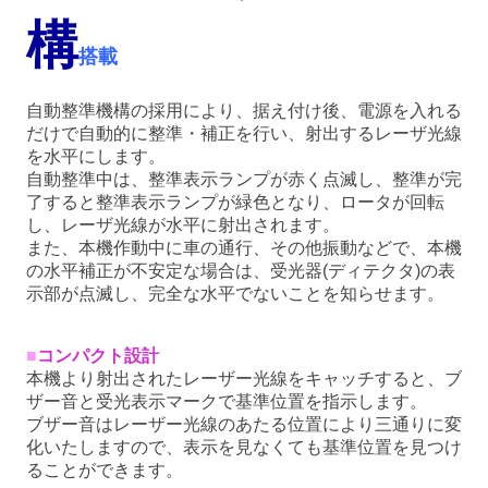
構
搭載
自動整準機構の採用により、据え付け後、電源を入れる
だけで自動的に整準・補正を行い、射出するレーザ光線
を水平にします。
自動整準中は、整準表示ランプが赤く点滅し、整準が完
了すると整準表示ランプが緑色となり、ロータが回転
し、レーザ光線が水平に射出されます。
また、本機作動中に車の通行、その他振動などで、本機
の水平補正が不安定な場合は、受光器(ディテクタ)の表
示部が点滅し、完全な水平でないことを知らせます。
■
コンパクト設計
本機より射出されたレーザー光線をキャッチすると、ブ
ザー音と受光表示マークで基準位置を指示します。
ブザー音はレーザー光線のあたる位置により三通りに変
化いたしますので、表示を見なくても基準位置を見つけ
ることができます。