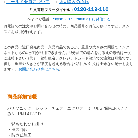
›
ゴールド会員について
›
商品購入の流れ
0120-113-110
注文専用フリーダイヤル：
Skypeで通話：
Skype（id：uedainfo）に発信する
お電話での注文やお問い合わせの時に、商品番号をお伝え頂けますと、スムー
ズにお取引が行えます。
この商品は近日発売商品・欠品商品であるか、重量や大きさの問題でインター
ネットからのU分割が利用できません。U分割での購入をお考えの場合は一度
ご連絡下さい（代引、銀行振込、クレジットカード決済での注文は可能です。
但し、重量や大きさが限度を超える場合は代引での注文は出来ない場合もあり
ます）。
お問い合わせ先はこちら
。
商品詳細情報
パナソニック シャワーチェア ユクリア ミドルSP回転おりたた
みN PN-L41221D
・背もたれひじ掛け
・座席回転
・防カビ加工