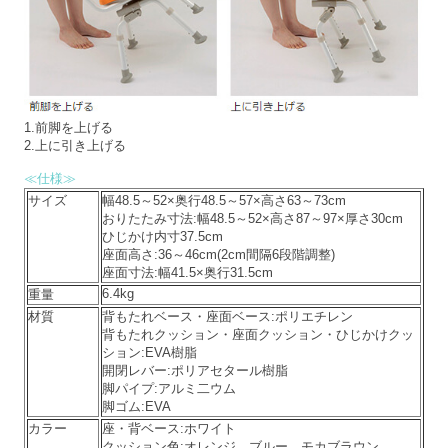
1.前脚を上げる
2.上に引き上げる
≪仕様≫
サイズ
幅48.5～52×奥行48.5～57×高さ63～73cm
おりたたみ寸法:幅48.5～52×高さ87～97×厚さ30cm
ひじかけ内寸37.5cm
座面高さ:36～46cm(2cm間隔6段階調整)
座面寸法:幅41.5×奥行31.5cm
6.4kg
重量
材質
背もたれベース・座面ベース:ポリエチレン
背もたれクッション・座面クッション・ひじかけクッ
ション:EVA樹脂
開閉レバー:ポリアセタール樹脂
脚パイプ:アルミ二ウム
脚ゴム:EVA
カラー
座・背ベース:ホワイト
クッション色:オレンジ、ブルー、モカブラウン