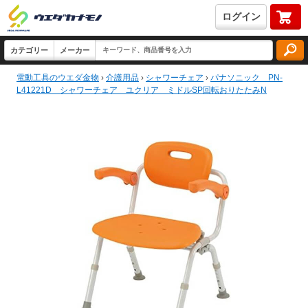
ログイン
電動工具のウエダ金物
›
介護用品
›
シャワーチェア
›
パナソニック PN-
L41221D シャワーチェア ユクリア ミドルSP回転おりたたみN