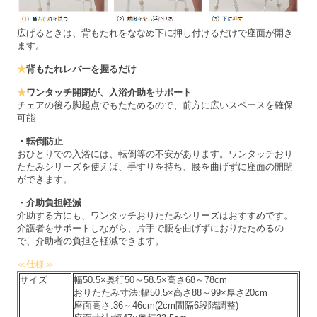
広げるときは、背もたれをななめ下に押し付けるだけで座面が開き
ます。
★
背もたれレバーを握るだけ
★
ワンタッチ開閉が、入浴介助をサポート
チェアの後ろ脚起点でもたためるので、前方に広いスペースを確保
可能
・転倒防止
おひとりでの入浴には、転倒等の不安があります。ワンタッチおり
たたみシリーズを使えば、手すりを持ち、腰を曲げずに座面の開閉
ができます。
・介助負担軽減
介助する方にも、ワンタッチおりたたみシリーズはおすすめです。
介護者をサポートしながら、片手で腰を曲げずにおりたためるの
で、介助者の負担を軽減できます。
≪仕様≫
サイズ
幅50.5×奥行50～58.5×高さ68～78cm
おりたたみ寸法:幅50.5×高さ88～99×厚さ20cm
座面高さ:36～46cm(2cm間隔6段階調整)