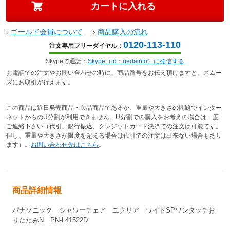
›
ゴールド会員について
›
商品購入の流れ
0120-113-110
注文専用フリーダイヤル：
Skypeで通話：
Skype（id：uedainfo）に発信する
お電話での注文やお問い合わせの時に、商品番号をお伝え頂けますと、スムー
ズにお取引が行えます。
この商品は近日発売商品・欠品商品であるか、重量や大きさの問題でインター
ネットからのU分割が利用できません。U分割での購入をお考えの場合は一度
ご連絡下さい（代引、銀行振込、クレジットカード決済での注文は可能です。
但し、重量や大きさが限度を超える場合は代引での注文は出来ない場合もあり
ます）。
お問い合わせ先はこちら
。
商品詳細情報
パナソニック シャワーチェア ユクリア ワイドSPワンタッチお
りたたみN PN-L41522D