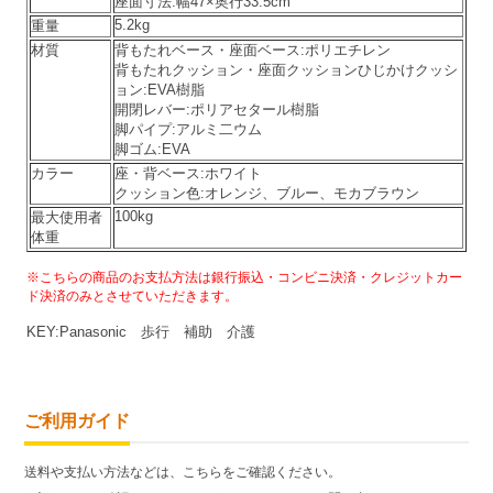
座面寸法:幅47×奥行33.5cm
5.2kg
重量
材質
背もたれベース・座面ベース:ポリエチレン
背もたれクッション・座面クッションひじかけクッシ
ョン:EVA樹脂
開閉レバー:ポリアセタール樹脂
脚パイプ:アルミ二ウム
脚ゴム:EVA
カラー
座・背ベース:ホワイト
クッション色:オレンジ、ブルー、モカブラウン
100kg
最大使用者
体重
※こちらの商品のお支払方法は銀行振込・コンビニ決済・クレジットカー
ド決済
のみとさせていただきます。
KEY:
Panasonic
歩行 補助 介護
ご利用ガイド
送料や支払い方法などは、こちらをご確認ください。