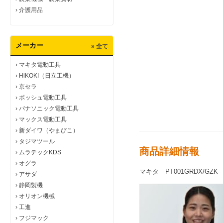
›
介護用品
メーカー
» 全て
›
マキタ電動工具
›
HiKOKI（日立工機）
›
京セラ
›
ボッシュ電動工具
›
パナソニック電動工具
›
マックス電動工具
›
新ダイワ（やまびこ）
›
タジマツール
商品詳細情報
›
ムラテックKDS
›
オグラ
マキタ PT001GRDX/G
›
アサダ
›
静岡製機
›
オリオン機械
›
工進
›
フジマック