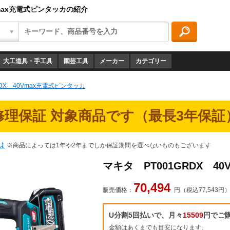
Vmax充電式ピンタッカの紹介
大工道具・手工具
園芸工具
メーカー
カテゴリー
RDX 40Vmax充電式ピンタッカ
修理保証 対象商品です（最長3年保証
は
※商品によっては1年や2年までしか保証期間を選べないものもございます
マキタ PT001GRDX 4
70,494
販売価格：
円（税込77,543円
U分割5回払いで、月々
15509
円でご
金額はあくまでも目安になります。