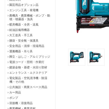
›
園芸用品オプション品
›
エンジン工具・発電機
›
農機具・農業機械・ポンプ・動
噴・噴霧器・漁具
›
暖房機器・冷房・送風
›
給油設備用機器
›
大工道具・手工具
›
腰袋・安全靴・保護具
›
安全用品・清掃・現場用品
›
運搬機器・吊り具
›
脚立・はしご・アルミブリッジ
›
電源コード・照明・作業灯
›
建築金物・基礎・水回り部材
›
エントランス・エクステリア
›
電化製品・空気清浄機・除湿
機・その他
›
公共施設・商業スペース用品
›
カー用品
›
ポンプ
›
溶接機・溶接用品
›
農業機械・農業資材