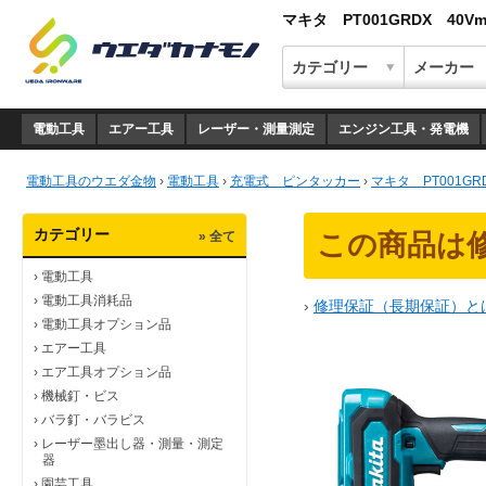
マキタ PT001GRDX 40
電動工具
エアー工具
レーザー・測量測定
エンジン工具・発電機
電動工具のウエダ金物
›
電動工具
›
充電式 ピンタッカー
›
マキタ PT001G
カテゴリー
» 全て
この商品は
›
電動工具
›
電動工具消耗品
›
修理保証（長期保証）と
›
電動工具オプション品
›
エアー工具
›
エア工具オプション品
›
機械釘・ビス
›
バラ釘・バラビス
›
レーザー墨出し器・測量・測定
器
›
園芸工具