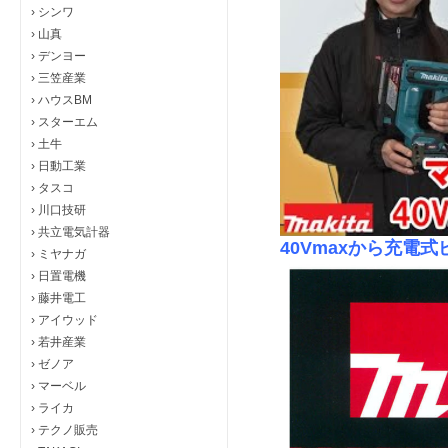
›
シンワ
›
山真
›
デンヨー
›
三笠産業
›
ハウスBM
›
スターエム
›
土牛
›
日動工業
›
タスコ
›
川口技研
›
共立電気計器
40Vmaxから充電
›
ミヤナガ
›
日置電機
›
藤井電工
›
アイウッド
›
若井産業
›
ゼノア
›
マーベル
›
ライカ
›
テクノ販売