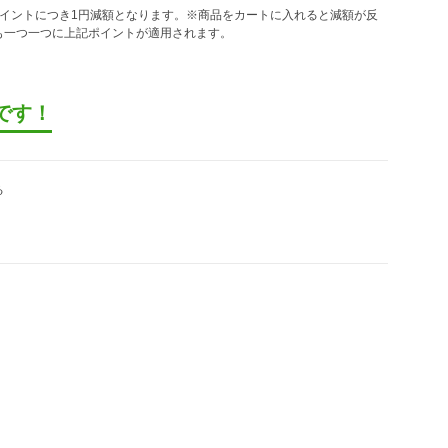
ポイントにつき1円減額となります。※商品をカートに入れると減額が反
も一つ一つに上記ポイントが適用されます。
です！
る