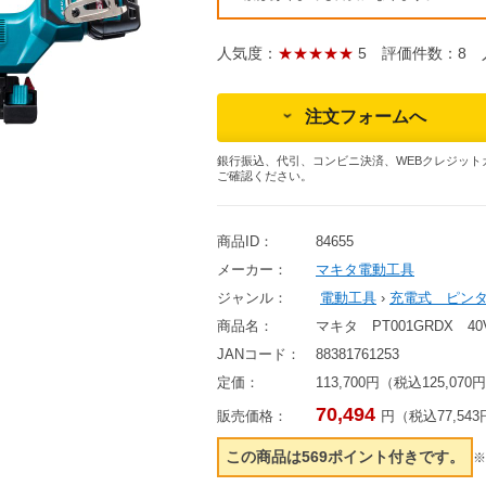
人気度：
★★★★★
5
評価件数：8
人
注文フォームへ
銀行振込、代引、コンビニ決済、WEBクレジット
ご確認ください。
商品ID：
84655
メーカー：
マキタ電動工具
ジャンル：
電動工具
›
充電式 ピン
商品名：
マキタ PT001GRDX 4
JANコード：
88381761253
定価：
113,700円（税込125,070
70,494
販売価格：
円（税込77,54
この商品は569ポイント付きです。
※