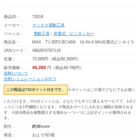
商品ID：
73018
メーカー：
マックス電動工具
ジャンル：
電動工具
›
充電式 ピンタッカー
商品名：
MAX TJ-35P2-BC/40A 14.4V-4.0Ah充電式ピンネイラ
JANコード：
4902870797119
定価：
73,000円（税込80,300円）
45,260
販売価格：
円（税込49,786円）
送料について
分割シミュレーションを行う
この商品は730ポイント付きです。
※ポイントはこの場でどなたでもお使い
いただけます。※Uポイントとは、どなたでもすぐに使えるサービスで、1ポイ
ントにつき1円減額となります。※商品をカートに入れると減額が反映されま
す。※該当商品を複数購入する場合も一つ一つに上記ポイントが適用されま
す。
割引：
約38
％OFF
発送：
およそ3日後