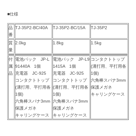
■仕様
品
TJ-35P2-BC/40A
TJ-35P2-BC/15A
TJ-35P2
番
質
2.0kg
1.8kg
1.5kg
量
付
電池パック JP-L
電池パック JP-L9
コンタクトトップ
属
91440A 1個
1415A 1個
(溝打用、平打用各
品
充電器 JC-925
充電器 JC-925
1個)
コンタクトトップ
コンタクトトップ
六角棒スパナ3mm
(溝打用、平打用各
(溝打用、平打用各
保護メガネ
1個)
1個)
キャリングケース
六角棒スパナ3mm
六角棒スパナ3mm
保護メガネ
保護メガネ
キャリングケース
キャリングケース