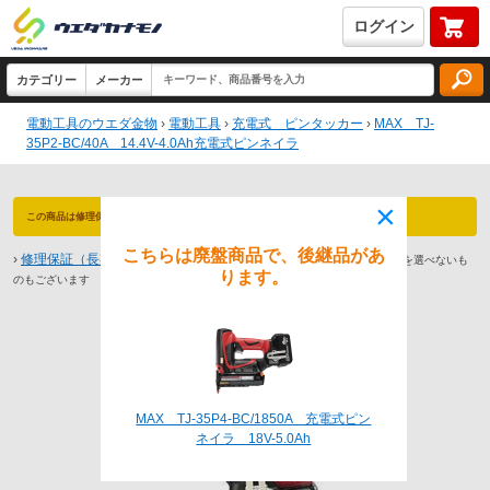
ログイン
電動工具のウエダ金物
›
電動工具
›
充電式 ピンタッカー
›
MAX TJ-
35P2-BC/40A 14.4V-4.0Ah充電式ピンネイラ
×
この商品は修理保証 対象商品です（最長3年保証）永久防犯登録付！
こちらは廃盤商品で、後継品があ
›
修理保証（長期保証）とは
※商品によっては1年や2年までしか保証期間を選べないも
ります。
のもございます
MAX TJ-35P4-BC/1850A 充電式ピン
ネイラ 18V-5.0Ah