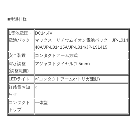
■共通仕様
1電池電圧・
DC14.4V
電池パック
マックス リチウムイオン電池パック JP-L914
40A/JP-L91415A/JP-L914/JP-L91415
安全装置
コンタクトアーム方式
深さ調整
アジャストダイヤル(1.5mm)
(調整範囲)
LEDライト
○(コンタクトアームorトリガ連動)
釘残量お知
○
らせ
コンタクト
一体型
トップ