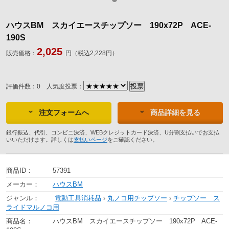
ハウスBM スカイエースチップソー 190x72P ACE-
190S
2,025
販売価格：
円（税込2,228円）
評価件数：0
人気度投票：
注文フォームへ
商品詳細を見る
銀行振込、代引、コンビニ決済、WEBクレジットカード決済、U分割支払いでお支払
いいただけます。詳しくは
支払いページ
をご確認ください。
商品ID：
57391
メーカー：
ハウスBM
ジャンル：
電動工具消耗品
›
丸ノコ用チップソー
›
チップソー ス
ライドマルノコ用
商品名：
ハウスBM スカイエースチップソー 190x72P ACE-