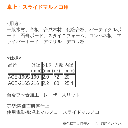
卓上・スライドマルノコ用
<用途>
一般木材、合板、合成木材、化粧合板、パーティクルボ
ード、石膏ボード、スタイロフォーム、コンパネ板、フ
ァイバーボード、アクリル、デコラ板
<仕様>
品番
外径
刃厚
刃数
内径
(mm)
(mm)
(P)
(mm)
ACE-190S
190
2.0
72
20
ACE-216S
216
2.2
80
25.4
台金フッ素加工・レーザースリット
刃型:両側面研磨仕上
使用電動機:卓上マルノコ、スライドマルノコ
※色指定は目安としてご判断ください。