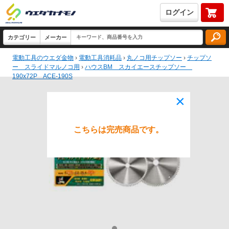
ログイン
電動工具のウエダ金物
›
電動工具消耗品
›
丸ノコ用チップソー
›
チップソ
ー スライドマルノコ用
›
ハウスBM スカイエースチップソー
190x72P ACE-190S
×
こちらは完売商品です。