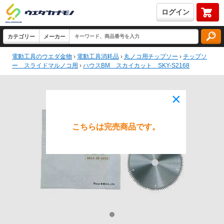
ログイン
電動工具のウエダ金物
›
電動工具消耗品
›
丸ノコ用チップソー
›
チップソ
ー スライドマルノコ用
›
ハウスBM スカイカット SKY-S2168
×
こちらは完売商品です。