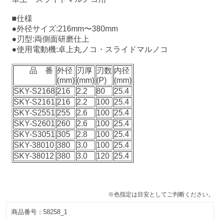
■仕様
●外径サイズ:216mm〜380mm
●刃型:両側面研磨仕上
●使用電動機:卓上丸ノコ・スライドマルノコ
品 番
外径
刃厚
刃数
内径
(mm)
(mm)
(P)
(mm)
SKY-S2168
216
2.2
80
25.4
SKY-S2161
216
2.2
100
25.4
SKY-S2551
255
2.6
100
25.4
SKY-S2601
260
2.6
100
25.4
SKY-S3051
305
2.8
100
25.4
SKY-38010
380
3.0
100
25.4
SKY-38012
380
3.0
120
25.4
※色指定は目安としてご判断ください。
商品番号：
58258_1