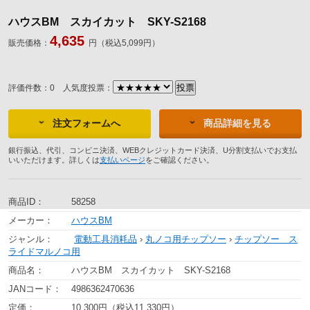
ハウスBM スカイカット SKY-S2168
4,635
販売価格：
円（税込5,099円）
評価件数：0
人気度投票：
注文フォームへ
商品詳細を見る
銀行振込、代引、コンビニ決済、WEBクレジットカード決済、U分割支払いでお支払
いいただけます。詳しくは
支払いページ
をご確認ください。
商品ID：
58258
メーカー：
ハウスBM
ジャンル：
電動工具消耗品
›
丸ノコ用チップソー
›
チップソー ス
ライドマルノコ用
商品名：
ハウスBM スカイカット SKY-S2168
JANコード：
4986362470636
定価：
10,300円（税込11,330円）