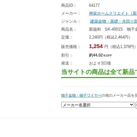
商品ID：
64177
メーカー：
神栄ホームクリエイト（新
ジャンル：
建築金物・基礎・水回り
商品名：
新協和 SK-4001S 物
定価：
2,240円（税込2,464円）
1,254
販売価格：
円（税込1,379円
割引：
約44.02
％OFF
発送：
およそ3日後
当サイトの商品は全て新品
物干金物・物干ワイヤー
の他のメーカー品を