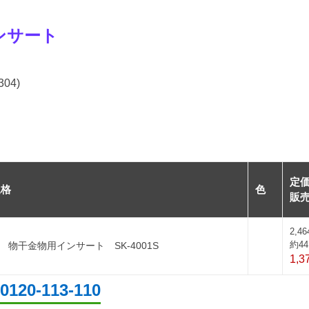
ンサート
04)
定
規格
色
販
2,4
約44
 物干金物用インサート SK-4001S
1,3
0120-113-110