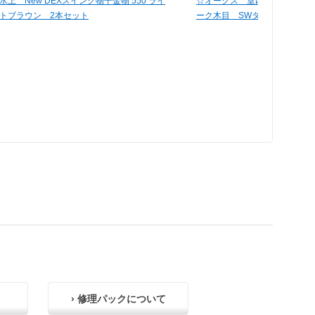
水上 New DEXスイング物干金物 550 ライ
☆オークス 室内物干しsoraie
トブラウン 2本セット
ーク木目 SWタイプ SRS508
› 修理パックについて