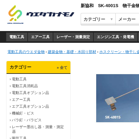
新協和 SK-4001S 物干
電動工具
エアー工具
レーザー・測量測定
エンジン工具・発電機
電動工具のウエダ金物
›
建築金物・基礎・水回り部材
›
ホスクリーン・物干し
カテゴリー
» 全て
›
電動工具
›
電動工具消耗品
›
電動工具オプション品
›
エアー工具
›
エア工具オプション品
›
機械釘・ビス
›
バラ釘・バラビス
›
レーザー墨出し器・測量・測定
器
›
園芸工具