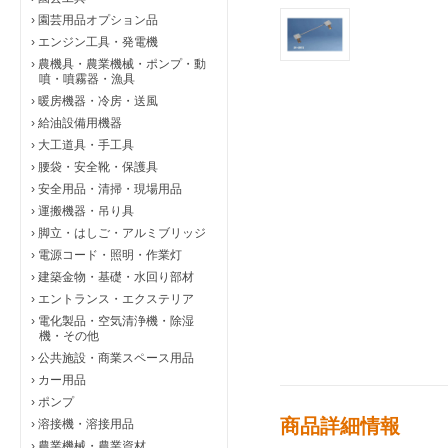
›
園芸用品オプション品
›
エンジン工具・発電機
›
農機具・農業機械・ポンプ・動
噴・噴霧器・漁具
›
暖房機器・冷房・送風
›
給油設備用機器
›
大工道具・手工具
›
腰袋・安全靴・保護具
›
安全用品・清掃・現場用品
›
運搬機器・吊り具
›
脚立・はしご・アルミブリッジ
›
電源コード・照明・作業灯
›
建築金物・基礎・水回り部材
›
エントランス・エクステリア
›
電化製品・空気清浄機・除湿
機・その他
›
公共施設・商業スペース用品
›
カー用品
›
ポンプ
商品詳細情報
›
溶接機・溶接用品
›
農業機械・農業資材