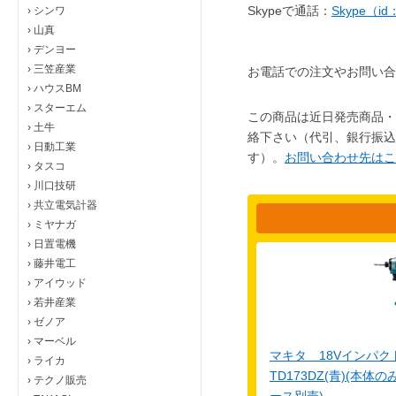
Skypeで通話：
Skype（i
›
シンワ
›
山真
›
デンヨー
›
三笠産業
お電話での注文やお問い合
›
ハウスBM
›
スターエム
この商品は近日発売商品・
›
土牛
絡下さい（代引、銀行振込
›
日動工業
す）。
お問い合わせ先はこ
›
タスコ
›
川口技研
›
共立電気計器
›
ミヤナガ
›
日置電機
›
藤井電工
›
アイウッド
›
若井産業
›
ゼノア
›
マーベル
マキタ 18Vインパ
›
ライカ
TD173DZ(青)(本
›
テクノ販売