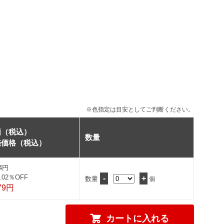
※色指定は目安としてご判断ください。
価（税込）
数量
売価格（税込）
64円
.02％OFF
-
+
数量
個
79円