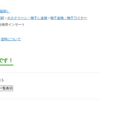
協和）
部材
›
ホスクリーン・物干し金物
›
物干金物・物干ワイヤー
干金物用インサート
）
送料について
です！
見る