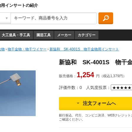
金物用インサートの紹介
大工道具・手工具
園芸工具
メーカー
カテゴリー
金物
›
物干金物・物干ワイヤー
›
新協和 SK-4001S 物干金物用インサート
新協和 SK-4001S 物
1,254
販売価格：
円（税込1,379円）
評価件数：0
人気度投票：
注文フォームへ
銀行振込、代引、コンビニ決済、WEBクレジット
ご確認ください。