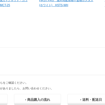
用途強力マグネット・カラ
FIRST PRO 屋外用延長物干金物ホスタス
CT-25
(ホワイト) HSTS-WH
らをご確認ください。
がありましたら、お問い合わせください。
› 商品購入の流れ
› 送料・配送日