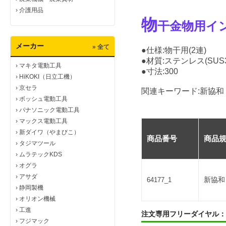
›
介護用品
物
干金物用イ
メーカー
» 全て
●仕様:物干用(2連)
●材質:ステンレス(SUS3
›
マキタ電動工具
●寸法:300
›
HiKOKI（日立工機）
›
京セラ
関連キーワード:新協和
›
ボッシュ電動工具
›
パナソニック電動工具
›
マックス電動工具
›
新ダイワ（やまびこ）
商品番号
商品
›
タジマツール
›
ムラテックKDS
›
オグラ
›
アサダ
新協和
64177_1
›
静岡製機
›
オリオン機械
›
工進
注文専用フリーダイヤル：
›
フジマック