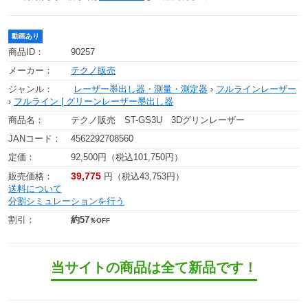
動画あり
商品ID：
90257
メーカー：
テクノ販売
ジャンル：
レーザー墨出し器・測量・測定器
›
フルラインレーザー
›
フルライン | グリーンレーザー墨出し器
商品名：
テクノ販売 ST-GS3U 3Dグリンレーザー
JANコード：
4562292708560
定価：
92,500円（税込101,750円）
39,775
販売価格：
円（税込43,753円）
送料について
分割シミュレーションを行う
割引：
約57
％OFF
当サイトの商品は全て新品です！