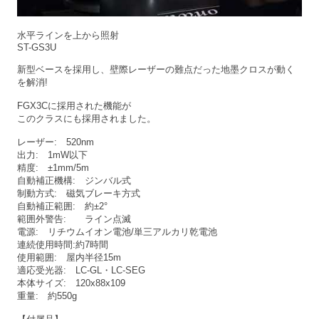
水平ラインを上から照射
ST-GS3U
新型ベースを採用し、壁際レーザーの難点だった地墨クロスが動く
を解消!
FGX3Cに採用された機能が
このクラスにも採用されました。
レーザー: 520nm
出力: 1mW以下
精度: ±1mm/5m
自動補正機構: ジンバル式
制動方式: 磁気ブレーキ方式
自動補正範囲: 約±2°
範囲外警告: ライン点滅
電源: リチウムイオン電池/単三アルカリ乾電池
連続使用時間:約7時間
使用範囲: 屋内半径15m
適応受光器: LC-GL・LC-SEG
本体サイズ: 120x88x109
重量: 約550g