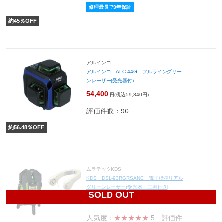
修理最長で3年保証
約
45
％OFF
アルインコ
アルインコ ALC-44G フルライングリー
ンレーザー(受光器付)
54,400
円(税込59,840円)
評価件数：96
約
56.48
％OFF
ムラテックKDS
KDS DSL-93RGRSANC 電子標準リアル
グリーンレーザー(受光器・三脚付き)
SOLD OUT
126,500
円(税込139,150円)
人気度：
★★★★★
5
評価件