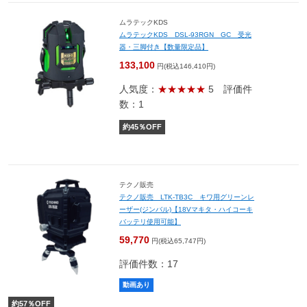
ムラテックKDS
ムラテックKDS DSL-93RGN GC 受光
器・三脚付き【数量限定品】
133,100
円(税込146,410円)
人気度：
★★★★★
5
評価件
数：1
約
45
％OFF
テクノ販売
テクノ販売 LTK-TB3C キワ用グリーンレ
ーザー(ジンバル)【18Vマキタ・ハイコーキ
バッテリ使用可能】
59,770
円(税込65,747円)
評価件数：17
動画あり
約
57
％OFF