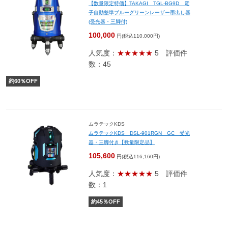
【数量限定特価】TAKAGI TGL-BG9D 電
子自動整準ブルーグリーンレーザー墨出し器
(受光器・三脚付)
100,000
円(税込110,000円)
人気度：
★★★★★
5
評価件
数：45
約
60
％OFF
ムラテックKDS
ムラテックKDS DSL-901RGN GC 受光
器・三脚付き【数量限定品】
105,600
円(税込116,160円)
人気度：
★★★★★
5
評価件
数：1
約
45
％OFF