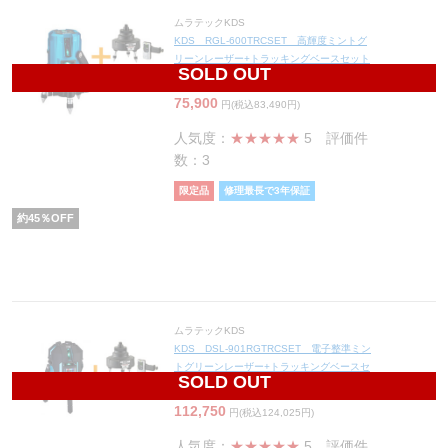
ムラテックKDS
KDS RGL-600TRCSET 高輝度ミントグ
リーンレーザー+トラッキングベースセット
SOLD OUT
(受光器付/三脚別売)【数量限定品】
75,900
円(税込83,490円)
人気度：
★★★★★
5
評価件
数：3
限定品
修理最長で3年保証
約
45
％OFF
ムラテックKDS
KDS DSL-901RGTRCSET 電子整準ミン
トグリーンレーザー+トラッキングベースセ
SOLD OUT
ット(受光器付/三脚別売)【数量限定品】
112,750
円(税込124,025円)
人気度：
★★★★★
5
評価件