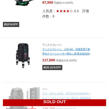
67,500
円(税込74,250円)
人気度：
★★★★☆
4.5
評価
件数：8
約
25
％OFF
アックスブレーン
アックスブレーン LVE-8G 高輝度電子整
準式グリーンレーザー墨出し器(受光器別売)
117,500
円(税込129,250円)
約
25.16
％OFF
STS
STS EAGL-440G 電子制準式自動誘導フ
ルライングリーンレーザー墨出器【数量限定
SOLD OUT
★精密ドライバーEPS-48付き】
126,700