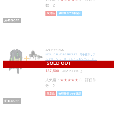
数：2
限定品
修理最長で3年保証
約
45
％OFF
ムラテックKDS
KDS DSL-93RGTRCSET 電子整準リア
ルグリーンレーザー+トラッキングベースセ
SOLD OUT
ット(受光器付/三脚別売)【数量限定品】
137,500
円(税込151,250円)
人気度：
★★★★★
5
評価件
数：2
限定品
修理最長で3年保証
約
45
％OFF