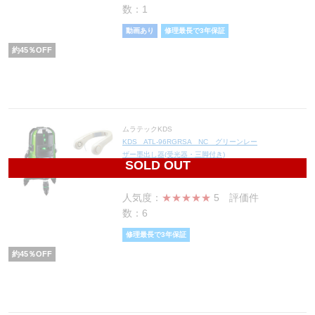
数：1
動画あり
修理最長で3年保証
約
45
％OFF
ムラテックKDS
KDS ATL-96RGRSA NC グリーンレー
ザー墨出し器(受光器・三脚付き)
SOLD OUT
91,300
円(税込100,430円)
人気度：
★★★★★
5
評価件
数：6
修理最長で3年保証
約
45
％OFF