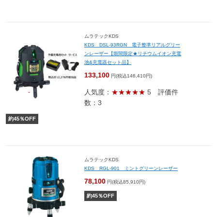
ムラテックKDS
KDS DSL-93RGN 電子整準リアルグリー
ンレーザー【期間限定★リチウムイオン充電
池&充電器セット品】
133,100
円(税込146,410円)
人気度：
★★★★★
5
評価件
数：3
約
45
％OFF
ムラテックKDS
KDS RGL-901 ミントグリーンレーザー
78,100
円(税込85,910円)
約
45
％OFF