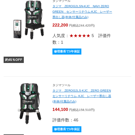
タジマツール
タジマ ZEROG2LSN-KJC NAVI ZERO
GREEN センサーリチウム-KJC レーザー
墨出し器(本体/付属品のみ)
222,200
円(税込244,420円)
人気度：
★★★★★
5
評価件
数：1
修理最長で3年保証
約
45
％OFF
タジマツール
タジマ ZEROG2LS-KJC ZERO GREEN
センサーリチウム- KJC レーザー墨出し器
(本体/付属品のみ)
144,100
円(税込158,510円)
評価件数：46
修理最長で3年保証