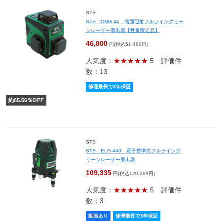
STS
STS CMG-44 側面照射フルライングリー
ンレーザー墨出器【数量限定品】
46,800
円(税込51,480円)
人気度：
★★★★★
5
評価件
数：13
修理最長で3年保証
約
65.56
％OFF
STS
STS ELG-440 電子整準式フルライング
リーンレーザー墨出器
109,335
円(税込120,269円)
人気度：
★★★★★
5
評価件
数：3
動画あり
修理最長で3年保証