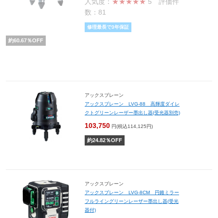
人気度：
★★★★★
5
評価件
数：81
修理最長で3年保証
約
60.67
％OFF
アックスブレーン
アックスブレーン LVG-88 高輝度ダイレ
クトグリーンレーザー墨出し器(受光器別売)
103,750
円(税込114,125円)
約
24.82
％OFF
アックスブレーン
アックスブレーン LVG-8CM 円錐ミラー
フルライングリーンレーザー墨出し器(受光
器付)