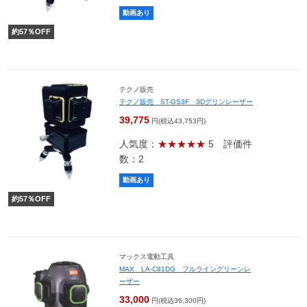
動画あり
約
57
％OFF
テクノ販売
テクノ販売 ST-GS3F 3Dグリンレーザー
39,775
円(税込43,753円)
人気度：
★★★★★
5
評価件
数：2
動画あり
約
57
％OFF
マックス電動工具
MAX LA-C81DG フルライングリーンレ
ーザー
33,000
円(税込36,300円)