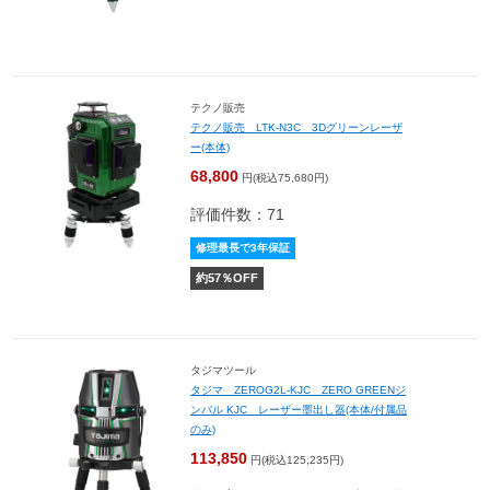
テクノ販売
テクノ販売 LTK-N3C 3Dグリーンレーザ
ー(本体)
68,800
円(税込75,680円)
評価件数：71
修理最長で3年保証
約
57
％OFF
タジマツール
タジマ ZEROG2L-KJC ZERO GREENジ
ンバル KJC レーザー墨出し器(本体/付属品
のみ)
113,850
円(税込125,235円)