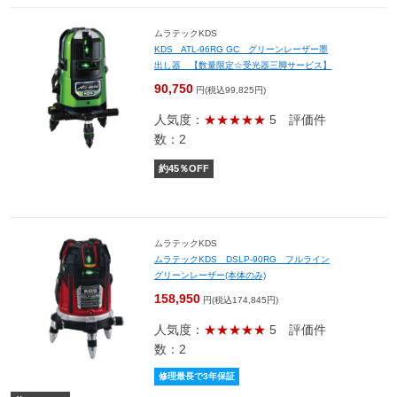
ムラテックKDS
KDS ATL-96RG GC グリーンレーザー墨
出し器 【数量限定☆受光器三脚サービス】
90,750
円(税込99,825円)
人気度：
★★★★★
5
評価件
数：2
約
45
％OFF
ムラテックKDS
ムラテックKDS DSLP-90RG フルライン
グリーンレーザー(本体のみ)
158,950
円(税込174,845円)
人気度：
★★★★★
5
評価件
数：2
修理最長で3年保証