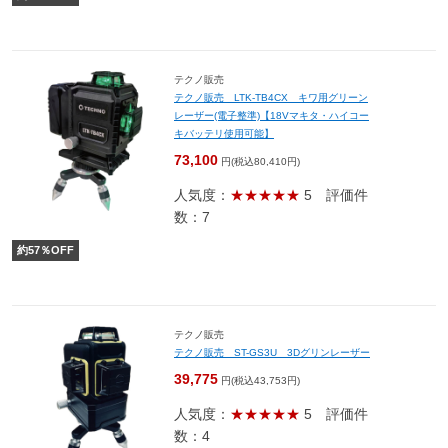
テクノ販売
テクノ販売 LTK-TB4CX キワ用グリーン
レーザー(電子整準)【18Vマキタ・ハイコー
キバッテリ使用可能】
73,100
円(税込80,410円)
人気度：
★★★★★
5
評価件
数：7
約
57
％OFF
テクノ販売
テクノ販売 ST-GS3U 3Dグリンレーザー
39,775
円(税込43,753円)
人気度：
★★★★★
5
評価件
数：4