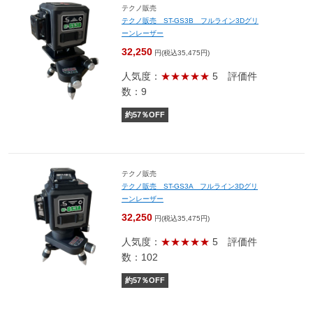
テクノ販売
テクノ販売 ST-GS3B フルライン3Dグリ
ーンレーザー
32,250
円(税込35,475円)
人気度：
★★★★★
5
評価件
数：9
約
57
％OFF
テクノ販売
テクノ販売 ST-GS3A フルライン3Dグリ
ーンレーザー
32,250
円(税込35,475円)
人気度：
★★★★★
5
評価件
数：102
約
57
％OFF