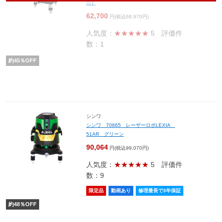
品】
62,700
円(税込68,970円)
人気度：
★★★★★
5
評価件
数：1
約
45
％OFF
シンワ
シンワ 70865 レーザーロボLEXIA
51AR グリーン
90,064
円(税込99,070円)
人気度：
★★★★★
5
評価件
数：9
限定品
動画あり
修理最長で3年保証
約
48
％OFF