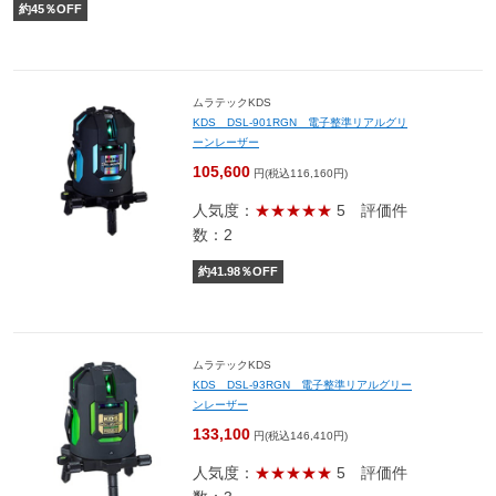
約
45
％OFF
ムラテックKDS
KDS DSL-901RGN 電子整準リアルグリ
ーンレーザー
105,600
円(税込116,160円)
人気度：
★★★★★
5
評価件
数：2
約
41.98
％OFF
ムラテックKDS
KDS DSL-93RGN 電子整準リアルグリー
ンレーザー
133,100
円(税込146,410円)
人気度：
★★★★★
5
評価件