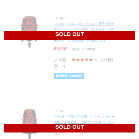
TAKAGI
TAKAGI TGL-9DNドットSB 電子自動整
準グリーンレーザー墨出し器(受光器・三脚
SOLD OUT
付)+エレベーター三脚 HT-43M&侍
BLACK タオル(黒)付【数量限定品】
99,800
円(税込109,780円)
人気度：
★★★★★
5
評価件
数：4
修理最長で3年保証
TAKAGI
TAKAGI TGL-9PN-SB グリーンレーザー
墨出し器(受光器・三脚付)+TGL用リチウム
SOLD OUT
電池(黒) HT-441&タオル(黒)付【数量限定
品】