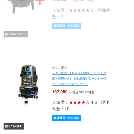
円(税込139,370円)
人気度：
★★★★★
5
評価件
数：9
修理最長で3年保証
約
53.42
％OFF
テクノ販売
テクノ販売 LTC-GX910BB・SBZ(受光
器・三脚付き) 自動追尾グリーンレーザ
ー スマートベースセット
187,050
円(税込205,755円)
人気度：
★★★★☆
4.6
評価
件数：10
修理最長で3年保証
約
57
％OFF