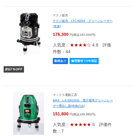
テクノ販売
テクノ販売 LTC-RZ9X グリーンレーザー
(本体)
176,300
円(税込193,930円)
人気度：
★★★★☆
4.8
評価
件数：44
動画あり
修理最長で3年保証
約
57
％OFF
マックス電動工具
MAX LA-S802DG 電子整準グリーンレー
ザー墨出し器(本体のみ)
151,800
円(税込166,980円)
人気度：
★★★★★
5
評価件
数：7