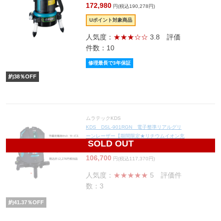
172,980
円(税込190,278円)
Uポイント対象商品
人気度：
★★★☆☆
3.8
評価
件数：10
修理最長で3年保証
約
38
％OFF
ムラテックKDS
KDS DSL-901RGN 電子整準リアルグリ
ーンレーザー【期間限定★リチウムイオン充
SOLD OUT
電池&充電器セット品】
106,700
円(税込117,370円)
人気度：
★★★★★
5
評価件
数：3
約
41.37
％OFF