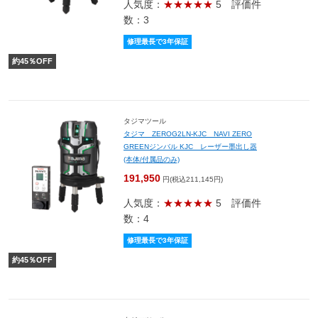
人気度：
★★★★★
5
評価件
数：3
修理最長で3年保証
約
45
％OFF
タジマツール
タジマ ZEROG2LN-KJC NAVI ZERO
GREENジンバル KJC レーザー墨出し器
(本体/付属品のみ)
191,950
円(税込211,145円)
人気度：
★★★★★
5
評価件
数：4
修理最長で3年保証
約
45
％OFF