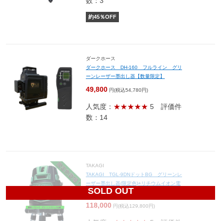
数：3
約
45
％OFF
ダークホース
ダークホース DH-160 フルライン グリ
ーンレーザー墨出し器【数量限定】
49,800
円(税込54,780円)
人気度：
★★★★★
5
評価件
数：14
TAKAGI
TAKAGI TGL-9DNドットBG グリーンレ
ーザー墨出し器(限定色)+リチウムイオン電
SOLD OUT
池HT-441(1個)&USBタップSSS-01B付
118,000
円(税込129,800円)