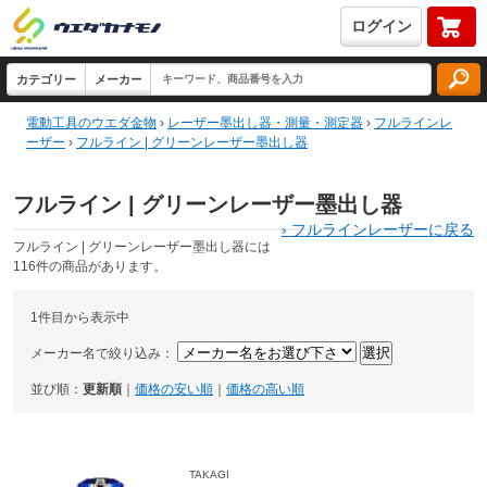
ログイン
電動工具のウエダ金物
›
レーザー墨出し器・測量・測定器
›
フルラインレ
ーザー
›
フルライン | グリーンレーザー墨出し器
フルライン | グリーンレーザー墨出し器
›
フルラインレーザーに戻る
フルライン | グリーンレーザー墨出し器には
116件の商品があります。
1件目から表示中
メーカー名で絞り込み：
並び順：
更新順
｜
価格の安い順
｜
価格の高い順
TAKAGI