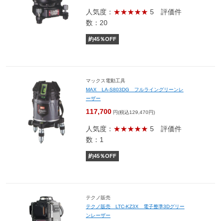
人気度：
★★★★★
5
評価件
数：20
約
45
％OFF
マックス電動工具
MAX LA-S803DG フルライングリーンレ
ーザー
117,700
円(税込129,470円)
人気度：
★★★★★
5
評価件
数：1
約
45
％OFF
テクノ販売
テクノ販売 LTC-KZ3X 電子整準3Dグリー
ンレーザー