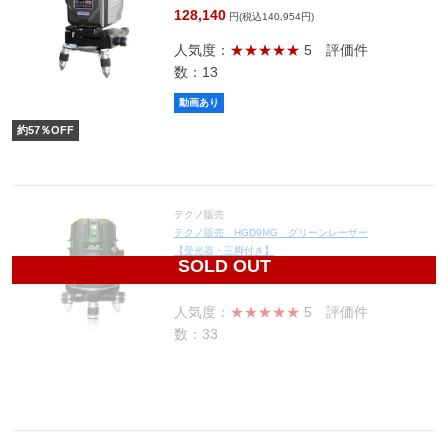
128,140
円(税込140,954円)
人気度：
★★★★★
5
評価件
数：13
動画あり
約
57
％OFF
テクノ販売
テクノ販売 HGD9MG グリーンレーザー
【受光器・三脚付き】
SOLD OUT
73,450
円(税込80,795円)
人気度：
★★★★★
5
評価件
数：33