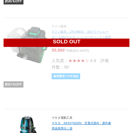
約
45
％OFF
テクノ販売
テクノ販売 LTK-MB3C 3Dグリーンレー
ザー【18Vマキタ・ハイコーキバッテリ使用
SOLD OUT
可能】(バッテリー別売り)
55,900
円(税込61,490円)
人気度：
★★★★☆
4.8
評価
件数：90
修理最長で3年保証
約
57
％OFF
マキタ電動工具
マキタ SK507GDZN 充電式屋内・屋外兼
用追尾墨出し器