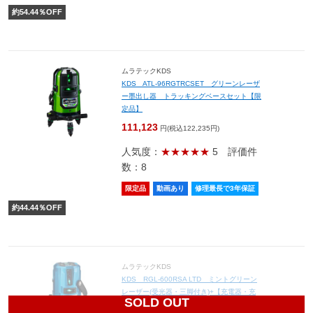
約
54.44
％OFF
ムラテックKDS
KDS ATL-96RGTRCSET グリーンレーザ
ー墨出し器 トラッキングベースセット【限
定品】
111,123
円(税込122,235円)
人気度：
★★★★★
5
評価件
数：8
限定品
動画あり
修理最長で3年保証
約
44.44
％OFF
ムラテックKDS
KDS RGL-600RSA LTD ミントグリーン
レーザー(受光器・三脚付き)+【充電器・充
SOLD OUT
電池4本・水平アジャスター付き】【限定