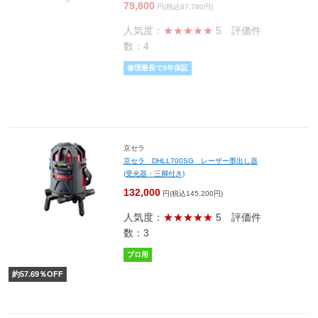
79,800
円(税込87,780円)
人気度：
★★★★★
5
評価件
数：4
修理最長で3年保証
京セラ
京セラ DHLL700SG レーザー墨出し器
(受光器・三脚付き)
132,000
円(税込145,200円)
人気度：
★★★★★
5
評価件
数：3
プロ用
約
57.69
％OFF