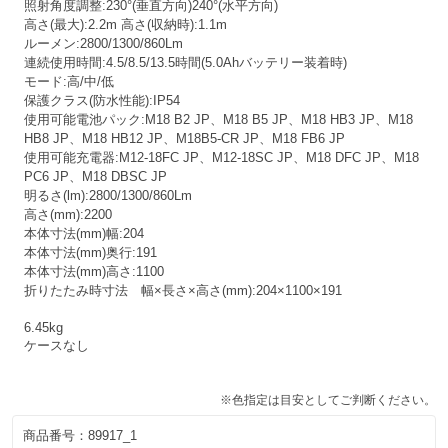
照射角度調整:230°(垂直方向)240°(水平方向)
高さ(最大):2.2m 高さ(収納時):1.1m
ルーメン:2800/1300/860Lm
連続使用時間:4.5/8.5/13.5時間(5.0Ahバッテリー装着時)
モード:高/中/低
保護クラス(防水性能):IP54
使用可能電池パック:M18 B2 JP、M18 B5 JP、M18 HB3 JP、M18
HB8 JP、M18 HB12 JP、M18B5-CR JP、M18 FB6 JP
使用可能充電器:M12-18FC JP、M12-18SC JP、M18 DFC JP、M18
PC6 JP、M18 DBSC JP
明るさ(lm):2800/1300/860Lm
高さ(mm):2200
本体寸法(mm)幅:204
本体寸法(mm)奥行:191
本体寸法(mm)高さ:1100
折りたたみ時寸法 幅×長さ×高さ(mm):204×1100×191
6.45kg
ケースなし
※色指定は目安としてご判断ください。
商品番号：
89917_1