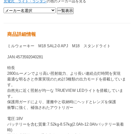
充電式 ライト・ランタン
の他のメーカー品を見る
商品詳細情報
ミルウォーキー M18 SAL2-0 APJ
M18 スタンドライト
JAN:4573592040281
特長
2800ルーメンでより高い照射能力、より長い連続点灯時間を実現
最適な明るさと作業実現のため計3種類の出力モードを搭載していま
す。
自然光に近く照射が均一な TRUEVIEW LEDライトを搭載していま
す。
保護用ガードにより、運搬中と収納時にヘッドとレンズを保護
衝撃に強く、補強されたアウトリガー
電圧:18V
バッテリーを含む質量:7.52kg-8.57kg(2.0Ah-12.0Ahバッテリー装着
時)