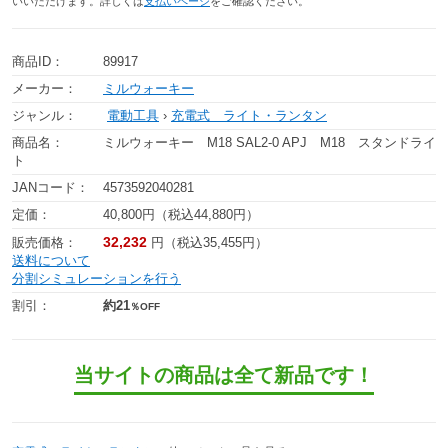
いいただけます。詳しくは
支払いページ
をご確認ください。
商品ID：
89917
メーカー：
ミルウォーキー
ジャンル：
電動工具
›
充電式 ライト・ランタン
商品名：
ミルウォーキー M18 SAL2-0 APJ M18 スタンドライ
ト
JANコード：
4573592040281
定価：
40,800円（税込44,880円）
32,232
販売価格：
円（税込35,455円）
送料について
分割シミュレーションを行う
割引：
約21
％OFF
当サイトの商品は全て新品です！