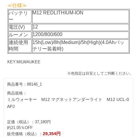
≪仕様≫
M12 REDLITHIUM-ION
バッテリ
ー
12
電圧(V)
1200/800/600
ルーメン
連続使用
15h(Low)/8h(Medium)/5h(High)(4.0Ahバッ
時間
テリー装着時)
KEY:
MILWAUKEE
※色指定は目安としてご判断ください。
商品番号：
88146_1
商品規格：
ミルウォーキー M12 マグネットアンダーライト M12 UCL-0
APJ
定価（税込）：
37,180円
約21.05％OFF
29,354円
販売価格（税込）：