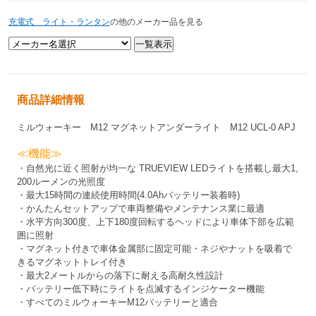
充電式 ライト・ランタン
の他のメーカー品を見る
商品詳細情報
ミルウォーキー M12 マグネットアンダーライト M12 UCL-0 APJ
≪機能≫
・自然光に近く照射が均一な TRUEVIEW LEDライトを搭載し最大1,
200ルーメンの光照度
・最大15時間の連続使用時間(4.0Ahバッテリー装着時)
・かんたんセットアップで車両整備やメンテナンス業に最適
・水平方向300度、上下180度回転するヘッドにより車体下部を広範
囲に照射
・マグネット付きで車体金属部に固定可能・ネジやナットを吸着で
きるマグネットトレイ付き
・最大2メートルからの落下に耐える高耐久性設計
・バッテリー低下時にライトを点滅するインジケーター機能
・すべてのミルウォーキーM12バッテリーと適合