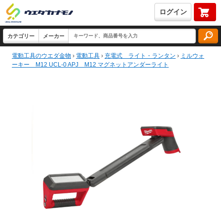
ログイン
電動工具のウエダ金物
›
電動工具
›
充電式 ライト・ランタン
›
ミルウォ
ーキー M12 UCL-0 APJ M12 マグネットアンダーライト