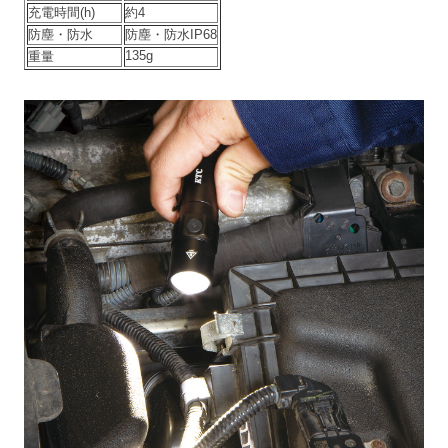
充電時間(h)
約4
防塵・防水
防塵・防水IP68
135g
重量