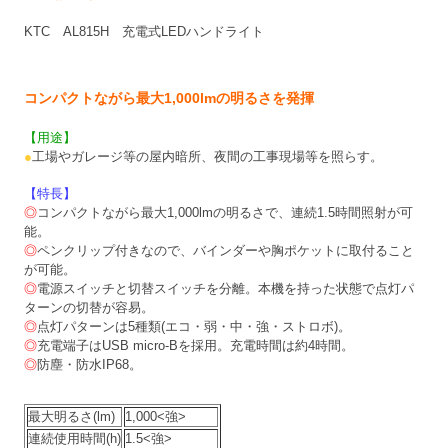
KTC AL815H 充電式LEDハンドライト
コンパクトながら最大1,000lmの明るさを発揮
【用途】
●
工場やガレージ等の屋内暗所、夜間の工事現場等を照らす。
【特長】
◎
コンパクトながら最大1,000lmの明るさで、連続1.5時間照射が可
能。
◎
ペンクリップ付きなので、バインダーや胸ポケットに取付ること
が可能。
◎
電源スイッチと切替スイッチを分離。本機を持った状態で点灯パ
ターンの切替が容易。
◎
点灯パターンは5種類(エコ・弱・中・強・ストロボ)。
◎
充電端子はUSB micro-Bを採用。充電時間は約4時間。
◎
防塵・防水IP68。
最大明るさ(lm)
1,000<強>
連続使用時間(h)
1.5<強>