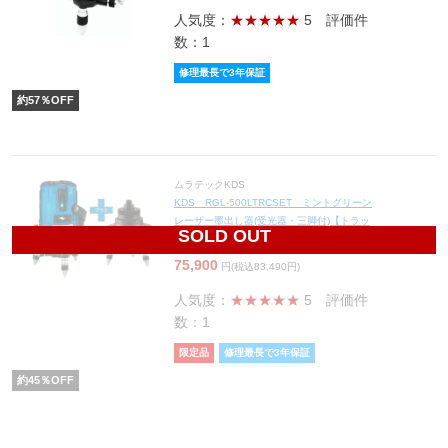
人気度：
★★★★★
5
評価件
数：1
修理最長で3年保証
約
57
％OFF
ムラテックKDS
KDS RGL-500LTRCSET ミントグリーン
レーザー墨出し器(受光器・三脚付)【トラッ
SOLD OUT
キングベースセット】【限定品】
75,900
円(税込83,490円)
人気度：
★★★★★
5
評価件
数：1
限定品
修理最長で3年保証
約
45
％OFF