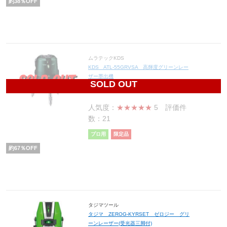
約
38
％OFF
ムラテックKDS
KDS ATL-55GRVSA 高輝度グリーンレー
ザー墨出機
SOLD OUT
61,380
円(税込67,518円)
人気度：
★★★★★
5
評価件
数：21
プロ用
限定品
約
67
％OFF
タジマツール
タジマ ZEROG-KYRSET ゼロジー グリ
ーンレーザー(受光器三脚付)