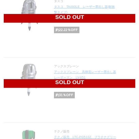
タスコ
タスコ TA493LE レーザー墨出し器(耐衝
撃タイプ)
SOLD OUT
77,780
円(税込85,558円)
約
22.22
％OFF
アックスブレーン
アックスブレーン 高輝度レーザー墨出し器
レーザーマン LV-651
SOLD OUT
69,000
円(税込75,900円)
約
31
％OFF
テクノ販売
テクノ販売 LTC-PG510Z プラチナグリー