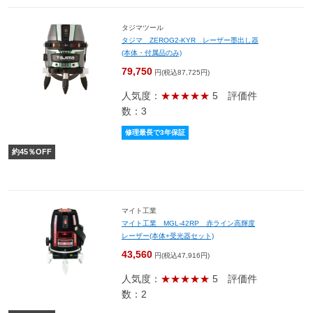
タジマツール
タジマ ZEROG2-KYR レーザー墨出し器
(本体・付属品のみ)
79,750
円(税込87,725円)
人気度：
★★★★★
5
評価件
数：3
修理最長で3年保証
約
45
％OFF
マイト工業
マイト工業 MGL-42RP 赤ライン高輝度
レーザー(本体+受光器セット)
43,560
円(税込47,916円)
人気度：
★★★★★
5
評価件
数：2