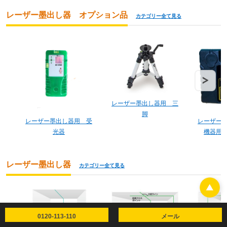
レーザー墨出し器 オプション品
カテゴリー全て見る
レーザー墨出し器用 三
脚
レーザー墨出し器用 受
レーザー
光器
機器用
レーザー墨出し器
カテゴリー全て見る
0120-113-110
メール