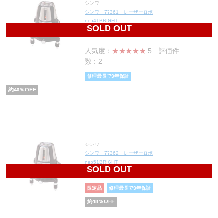
シンワ
シンワ 77361 レーザーロボ
neo41BRIGHT
SOLD OUT
41,080
円(税込45,188円)
人気度：
★★★★★
5
評価件
数：2
修理最長で3年保証
約
48
％OFF
シンワ
シンワ 77362 レーザーロボ
neo51BRIGHT
SOLD OUT
43,680
円(税込48,048円)
限定品
修理最長で3年保証
約
48
％OFF