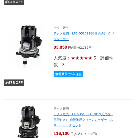
約
64
％OFF
テクノ販売
テクノ販売 LTC-G510BB(本体のみ) グリ
ンレーザー
83,850
円(税込92,235円)
人気度：
★★★★★
5
評価件
数：3
修理最長で3年保証
約
57
％OFF
テクノ販売
テクノ販売 LTC-G510BB・SBZ(受光器・
三脚付き) 自動追尾グリーンレーザー ス
マートベースセット
116,100
円(税込127,710円)