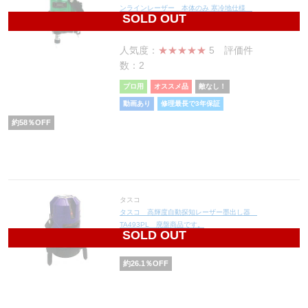
ンラインレーザー 本体のみ 寒冷地仕様
SOLD OUT
94,500
円(税込103,950円)
人気度：
★★★★★
5
評価件
数：2
プロ用
オススメ品
敵なし！
動画あり
修理最長で3年保証
約
58
％OFF
タスコ
タスコ 高輝度自動探知レーザー墨出し器
TA493PL 廃盤商品です。
SOLD OUT
93,850
円(税込103,235円)
約
26.1
％OFF