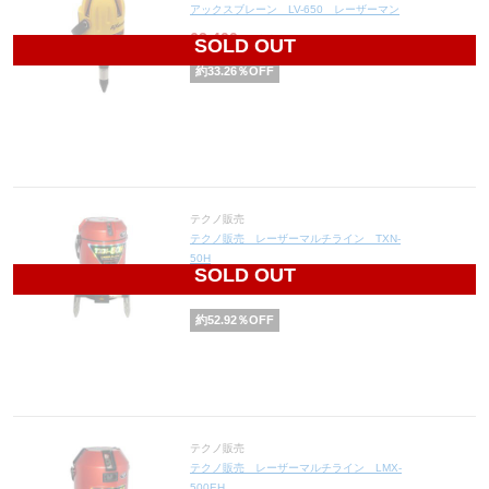
アックスブレーン LV-650 レーザーマン
63,400
円(税込69,740円)
SOLD OUT
約
33.26
％OFF
テクノ販売
テクノ販売 レーザーマルチライン TXN-
50H
SOLD OUT
107,350
円(税込118,085円)
約
52.92
％OFF
テクノ販売
テクノ販売 レーザーマルチライン LMX-
500EH