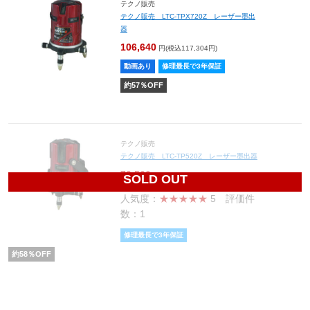
テクノ販売
テクノ販売 LTC-TPX720Z レーザー墨出
器
106,640
円(税込117,304円)
動画あり
修理最長で3年保証
約
57
％OFF
テクノ販売
テクノ販売 LTC-TP520Z レーザー墨出器
70,560
円(税込77,616円)
SOLD OUT
人気度：
★★★★★
5
評価件
数：1
修理最長で3年保証
約
58
％OFF