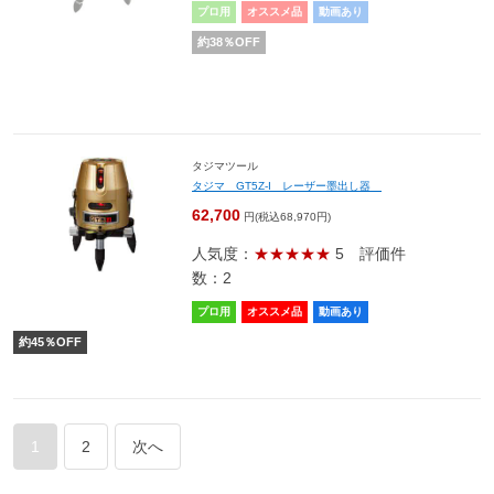
プロ用
オススメ品
動画あり
約
38
％OFF
タジマツール
タジマ GT5Z-I レーザー墨出し器
62,700
円(税込68,970円)
人気度：
★★★★★
5
評価件
数：2
プロ用
オススメ品
動画あり
約
45
％OFF
1
2
次へ