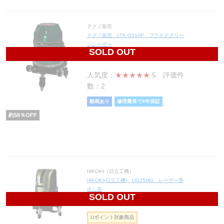
テクノ販売
テクノ販売 LTK-G510P プラチナグリー
ンレーザー
SOLD OUT
58,800
円(税込64,680円)
人気度：
★★★★★
5
評価件
数：2
動画あり
修理最長で3年保証
約
58
％OFF
HiKOKI（日立工機）
HiKOKI(日立工機) UG25MG レーザー墨
出し器
SOLD OUT
154,380
円(税込169,818円)
Uポイント対象商品