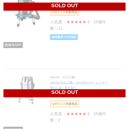
104,160
円(税込114,576円)
SOLD OUT
Uポイント対象商品
人気度：
★★★★★
5
評価件
数：11
修理最長で3年保証
約
38
％OFF
HiKOKI（日立工機）
HiKOKI(日立工機) UG25MY2(J) レーザー
墨出し器 受光器付
SOLD OUT
132,680
円(税込145,948円)
Uポイント対象商品
人気度：
★★★★★
5
評価件
数：2