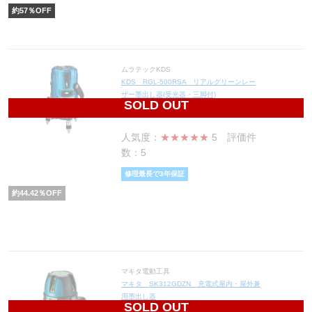
約
57
％OFF
ムラテックKDS
KDS RGL-500RSA リアルグリーンレー
ザー墨出し器(受光器・三脚付)
SOLD OUT
60,300
円(税込66,330円)
人気度：
★★★★★
5
評価件
数：5
修理最長で3年保証
約
44.42
％OFF
マキタ電動工具
マキタ SK312GDZN 充電式屋内・屋外兼
用墨出し器
SOLD OUT