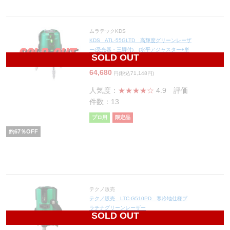
ムラテックKDS
KDS ATL-55GLTD 高輝度グリーンレーザ
ー(受光器・三脚付) (水平アジャスター+単
SOLD OUT
3アルカリ乾電池サービス) 【限定品】
64,680
円(税込71,148円)
人気度：
★★★★☆
4.9
評価
件数：13
プロ用
限定品
約
67
％OFF
テクノ販売
テクノ販売 LTC-G510PD 寒冷地仕様プ
ラチナグリーンレーザー
SOLD OUT
81,900
円(税込90,090円)