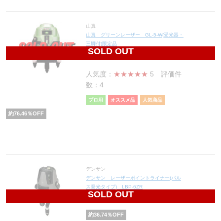
山真
山真 グリーンレーザー GL-5-W(受光器・
三脚付)限定品
SOLD OUT
49,900
円(税込54,890円)
人気度：
★★★★★
5
評価件
数：4
プロ用
オススメ品
人気商品
約
76.46
％OFF
デンサン
デンサン レーザーポイントライナー(パル
ス発光タイプ) LBP-6ZR
SOLD OUT
71,480
円(税込78,628円)
約
36.74
％OFF