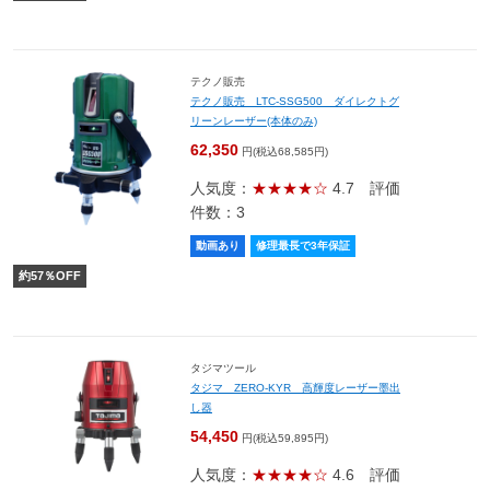
テクノ販売
テクノ販売 LTC-SSG500 ダイレクトグ
リーンレーザー(本体のみ)
62,350
円(税込68,585円)
人気度：
★★★★☆
4.7
評価
件数：3
動画あり
修理最長で3年保証
約
57
％OFF
タジマツール
タジマ ZERO-KYR 高輝度レーザー墨出
し器
54,450
円(税込59,895円)
人気度：
★★★★☆
4.6
評価