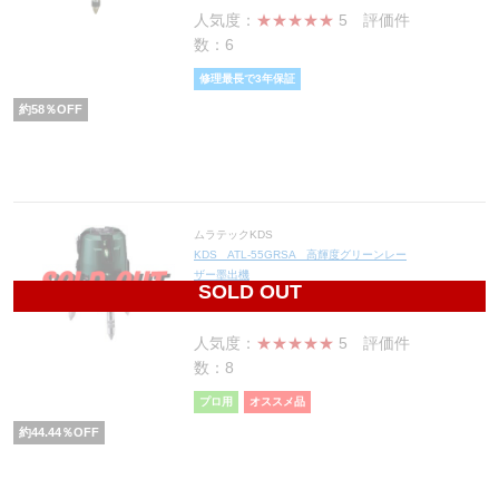
人気度：
★★★★★
5
評価件
数：6
修理最長で3年保証
約
58
％OFF
ムラテックKDS
KDS ATL-55GRSA 高輝度グリーンレー
ザー墨出機
SOLD OUT
65,000
円(税込71,500円)
人気度：
★★★★★
5
評価件
数：8
プロ用
オススメ品
約
44.44
％OFF