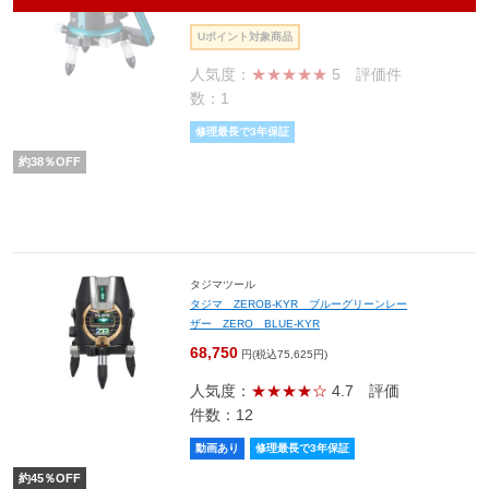
104,160
円(税込114,576円)
Uポイント対象商品
人気度：
★★★★★
5
評価件
数：1
修理最長で3年保証
約
38
％OFF
タジマツール
タジマ ZEROB-KYR ブルーグリーンレー
ザー ZERO BLUE-KYR
68,750
円(税込75,625円)
人気度：
★★★★☆
4.7
評価
件数：12
動画あり
修理最長で3年保証
約
45
％OFF