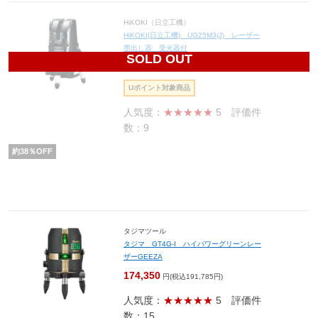
HiKOKI（日立工機）
HiKOKI(日立工機) UG25M3(J) レーザー
墨出し器 受光器付
SOLD OUT
110,360
円(税込121,396円)
Uポイント対象商品
人気度：
★★★★★
5
評価件
数：9
約
38
％OFF
タジマツール
タジマ GT4G-I ハイパワーグリーンレー
ザーGEEZA
174,350
円(税込191,785円)
人気度：
★★★★★
5
評価件
数：15