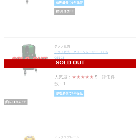
修理最長で3年保証
約
58
％OFF
テクノ販売
テクノ販売 グリーンレーザー LTC-
G510Z
SOLD OUT
79,800
円(税込87,780円)
人気度：
★★★★★
5
評価件
数：1
修理最長で3年保証
約
60.1
％OFF
アックスブレーン