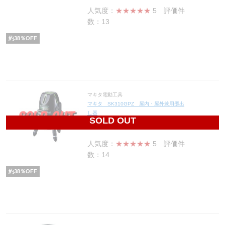
人気度：
★★★★★
5
評価件
数：13
約
38
％OFF
マキタ電動工具
マキタ SK310GPZ 屋内・屋外兼用墨出
し器
SOLD OUT
109,740
円(税込120,714円)
人気度：
★★★★★
5
評価件
数：14
約
38
％OFF