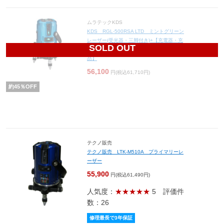
ムラテックKDS
KDS RGL-500RSA LTD ミントグリーン
レーザー(受光器・三脚付き)+【充電器・充
SOLD OUT
電池4本・水平アジャスター付き】【限定
品】
56,100
円(税込61,710円)
約
45
％OFF
テクノ販売
テクノ販売 LTK-M510A プライマリーレ
ーザー
55,900
円(税込61,490円)
人気度：
★★★★★
5
評価件
数：26
修理最長で3年保証