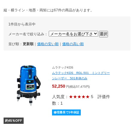
縦・横ライン・地墨・両矩には67件の商品があります。
1件目から表示中
メーカー名で絞り込み：
並び順：
更新順
｜
価格の安い順
｜
価格の高い順
ムラテックKDS
ムラテックKDS RGL-501 ミントグリー
ンレーザー 501本体のみ
52,250
円(税込57,475円)
人気度：
★★★★★
5
評価件
数：1
修理最長で3年保証
約
45
％OFF