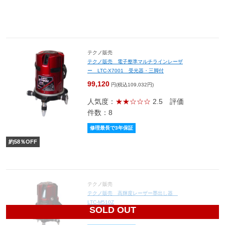
テクノ販売
テクノ販売 電子整準マルチラインレーザ
ー LTC-X7001 受光器・三脚付
99,120
円(税込109,032円)
人気度：
★★☆☆☆
2.5
評価
件数：8
修理最長で3年保証
約
58
％OFF
テクノ販売
テクノ販売 高輝度レーザー墨出し器
LTC-M510Z
SOLD OUT
60,900
円(税込66,990円)