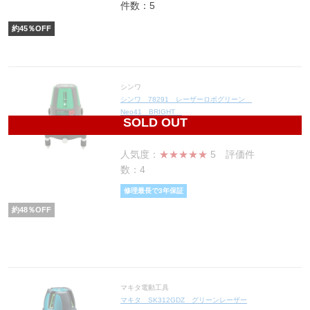
件数：5
約
45
％OFF
シンワ
シンワ 78291 レーザーロボグリーン
Neo41 BRIGHT
SOLD OUT
77,740
円(税込85,514円)
人気度：
★★★★★
5
評価件
数：4
修理最長で3年保証
約
48
％OFF
マキタ電動工具
マキタ SK312GDZ グリーンレーザー