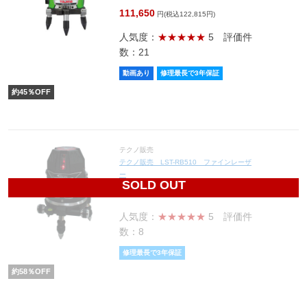
111,650
円(税込122,815円)
人気度：
★★★★★
5
評価件
数：21
動画あり
修理最長で3年保証
約
45
％OFF
テクノ販売
テクノ販売 LST-RB510 ファインレーザ
ー
SOLD OUT
42,000
円(税込46,200円)
人気度：
★★★★★
5
評価件
数：8
修理最長で3年保証
約
58
％OFF