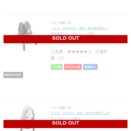
マキタ電動工具
マキタ SK308PH 屋内・屋外兼用墨出し
器高輝度ラインポイント 三脚付
SOLD OUT
96,720
円(税込106,392円)
人気度：
★★★★★
5
評価件
数：12
プロ用
オススメ品
動画あり
約
38
％OFF
マキタ電動工具
マキタ SK308P 屋内・屋外兼用墨出し器
ラインポイント三脚付
SOLD OUT
84,320
円(税込92,752円)