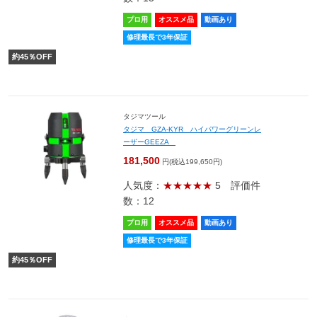
プロ用
オススメ品
動画あり
修理最長で3年保証
約
45
％OFF
タジマツール
タジマ GZA-KYR ハイパワーグリーンレ
ーザーGEEZA
181,500
円(税込199,650円)
人気度：
★★★★★
5
評価件
数：12
プロ用
オススメ品
動画あり
修理最長で3年保証
約
45
％OFF