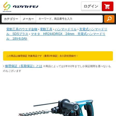
ログイン
電動工具のウエダ金物
›
電動工具
›
ハンマードリル
›
充電式ハンマードリ
ル SDSプラス
›
マキタ HR244DRGX 24mm 充電式ハンマードリ
ル 18V-6.0Ah
この商品は修理保証 対象商品です（最長3年保証）永久防犯登録付！
›
修理保証（長期保証）とは
※商品によっては1年や2年までしか保証期間を選べないも
のもございます