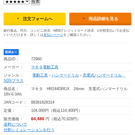
注文フォームへ
商品詳細を見る
銀行振込、代引、コンビニ決済、WEBクレジットカード決済、U分割支払いでお支払
いいただけます。詳しくは
支払いページ
をご確認ください。
動画あり
商品ID：
72960
メーカー：
マキタ電動工具
ジャンル：
電動工具
›
ハンマードリル
›
充電式ハンマードリル
SDSプラス
商品名：
マキタ HR244DRGX 24mm 充電式ハンマードリル
18V-6.0Ah
JANコード：
88381828314
定価：
104,000円（税込114,400円）
64,480
販売価格：
円（税込70,928円）
送料について
分割シミュレーションを行う