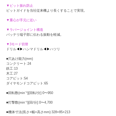
▼ビット振れ防止
ビットガイドを当社従来機より長くすることで実現。
▼重心が手元に近い
▼ラバージョイント構造
バッテリ端子部に伝わる振動を軽減。
▼3モード切替
ドリル
◀▶
ハンマドリル
◀▶
ハツリ
■穴あけ能力(mm)
コンクリート:24
鉄工:13
木工:27
コアビット:54
ダイヤモンドコアビット:65
■回転数(min⁻¹)[回転/分]:0〜950
■打撃数(min⁻¹)[回/分]:0〜4,700
■機体寸法(長さ×幅×高さmm):328×85×213