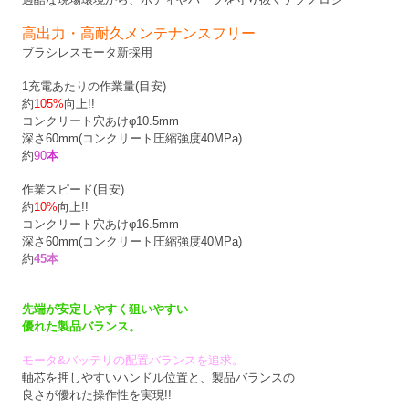
高出力・高耐久メンテナンスフリー
ブラシレスモータ新採用
1充電あたりの作業量(目安)
約
105%
向上!!
コンクリート穴あけφ10.5mm
深さ60mm(コンクリート圧縮強度40MPa)
約
90
本
作業スピード(目安)
約
10%
向上!!
コンクリート穴あけφ16.5mm
深さ60mm(コンクリート圧縮強度40MPa)
約
45本
先端が安定しやすく狙いやすい
優れた製品バランス。
モータ&バッテリの配置バランスを追求。
軸芯を押しやすいハンドル位置と、製品バランスの
良さが優れた操作性を実現!!