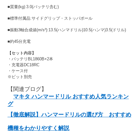
■質量(kg):3.0(バッテリ含む)
■標準付属品:サイドグリップ・ストッパポール
■振動3軸合成値(m/s²):13.5(ハンマドリル)10.5(ハンマ)3.5(ドリル)
■約45分充電
【セット内容】
・バッテリBL1860B×2本
・充電器DC18RC
・ケース付
※ビット別売
【関連ブログ】
マキタ ハンマードリル おすすめ人気ランキン
グ
【徹底解説】ハンマードリルの選び方 おすすめ
機種をわかりやすく解説