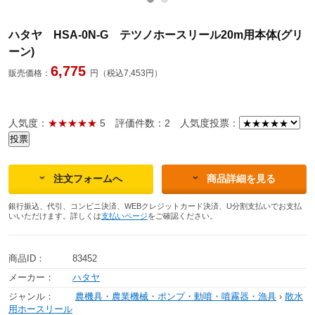
ハタヤ HSA-0N-G テツノホースリール20m用本体(グリ
ーン)
6,775
販売価格：
円（税込7,453円）
人気度：
★★★★★
5
評価件数：2
人気度投票：
注文フォームへ
商品詳細を見る
銀行振込、代引、コンビニ決済、WEBクレジットカード決済、U分割支払いでお支払
いいただけます。詳しくは
支払いページ
をご確認ください。
商品ID：
83452
メーカー：
ハタヤ
ジャンル：
農機具・農業機械・ポンプ・動噴・噴霧器・漁具
›
散水
用ホースリール