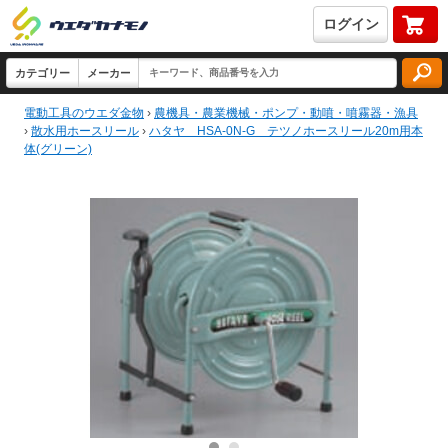
ログイン
電動工具のウエダ金物
›
農機具・農業機械・ポンプ・動噴・噴霧器・漁具
›
散水用ホースリール
›
ハタヤ HSA-0N-G テツノホースリール20m用本
体(グリーン)