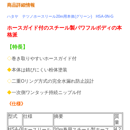
商品詳細情報
ハタヤ テツノホースリール20m用本体(グリーン)
HSA-0N-G
ホースガイド付のスチール製パワフルボディの本
格派
【特長】
◇
巻き取りやすいホースガイド付
◆
本体は錆びにくい粉体塗装
◇
二重Oリング方式の完全水漏れ防止設計
◆
一次側ワンタッチ持続ニップル付
《仕様》
型式
仕様
摘要
質
量
HSA-0
4.2
ホースリール
20m巻用スチール製ホース