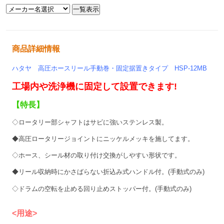
商品詳細情報
ハタヤ 高圧ホースリール手動巻・固定据置きタイプ HSP-12MB
工場内や洗浄機に固定して設置できます!
【特長】
◇ロータリー部シャフトはサビに強いステンレス製。
◆高圧ロータリージョイントにニッケルメッキを施してます
。
◇ホース、シール材の取り付け交換がしやすい形状です。
◆リール収納時にかさばらない折込み式ハンドル付。(手動式のみ
)
◇
ドラムの空転を止める回り止めストッパー付。
(手動式のみ)
<用途>