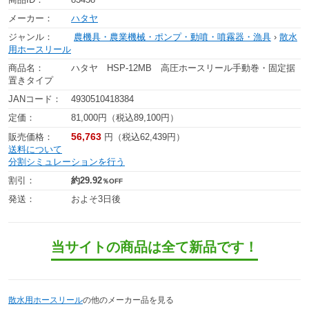
メーカー：
ハタヤ
ジャンル：
農機具・農業機械・ポンプ・動噴・噴霧器・漁具
›
散水
用ホースリール
商品名：
ハタヤ HSP-12MB 高圧ホースリール手動巻・固定据
置きタイプ
JANコード：
4930510418384
定価：
81,000円（税込89,100円）
56,763
販売価格：
円（税込62,439円）
送料について
分割シミュレーションを行う
割引：
約29.92
％OFF
発送：
およそ3日後
当サイトの商品は全て新品です！
散水用ホースリール
の他のメーカー品を見る