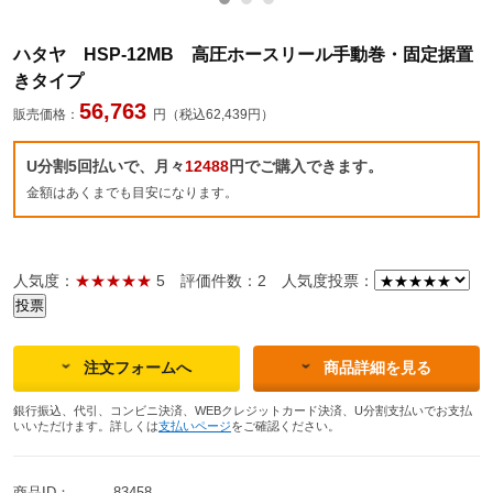
ハタヤ HSP-12MB 高圧ホースリール手動巻・固定据置
きタイプ
56,763
販売価格：
円（税込62,439円）
U分割5回払いで、月々
12488
円でご購入できます。
金額はあくまでも目安になります。
人気度：
★★★★★
5
評価件数：2
人気度投票：
注文フォームへ
商品詳細を見る
銀行振込、代引、コンビニ決済、WEBクレジットカード決済、U分割支払いでお支払
いいただけます。詳しくは
支払いページ
をご確認ください。
商品ID：
83458