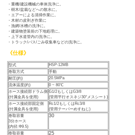
・重機/建設機械の車体洗浄に。
・樹木/盆栽などへの散水に。
・エアーによる清掃作業に。
・木材の皮剥ぎ作業に
・漁網/水槽の洗浄に。
・建築物塗装前の下地処理に。
・上下水道管内の洗浄に。
・トラック/バス/ごみ収集車などの洗浄に。
《仕様》
HSP-12MB
型式
巻取方式
手動
20.5MPa
耐圧(約)
流体温度(約)
0 ~ 80℃
ホース接続部ドラム側
G1/2もしくはG3/8
(付属金具を使用)
(管用平行オスネジ30°メスシート)
ホース接続部固定側
Rc1/2もしくはRc3/8
(付属金具を使用)
(管用テーパーめすねじ)
30
巻取容量
3分ホース
(内径:Φ9.5)
25
巻取容量