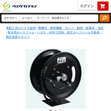
ログイン
電動工具のウエダ金物
›
農機具・農業機械・ポンプ・動噴・噴霧器・漁具
›
散水用ホースリール
›
ハタヤ HSP-12MB 高圧ホースリール手動巻・
固定据置きタイプ