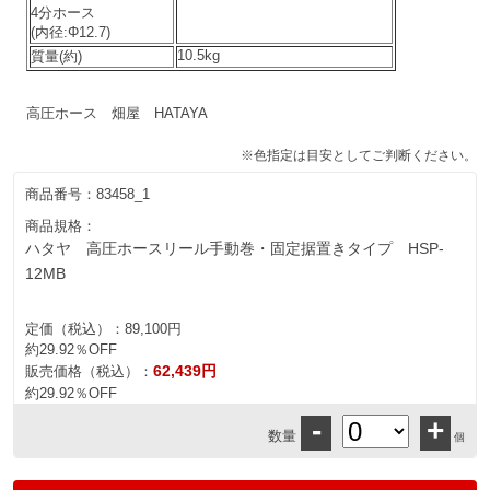
4分ホース
(内径:Φ12.7)
10.5kg
質量(約)
高圧ホース 畑屋 HATAYA
※色指定は目安としてご判断ください。
商品番号：
83458_1
商品規格：
ハタヤ 高圧ホースリール手動巻・固定据置きタイプ HSP-
12MB
定価（税込）：
89,100円
約29.92％OFF
62,439円
販売価格（税込）：
約29.92％OFF
-
+
数量
個