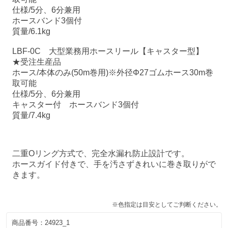
仕様/5分、6分兼用
ホースバンド3個付
質量/6.1kg
LBF-0C 大型業務用ホースリール【キャスター型】
★受注生産品
ホース/本体のみ(50m巻用)※外径Φ27ゴムホース30m巻
取可能
仕様/5分、6分兼用
キャスター付 ホースバンド3個付
質量/7.4kg
二重Oリング方式で、完全水漏れ防止設計です。
ホースガイド付きで、手を汚さずきれいに巻き取りがで
きます。
※色指定は目安としてご判断ください。
商品番号：
24923_1