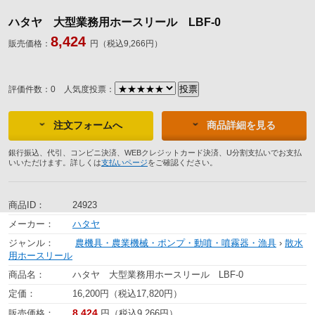
ハタヤ 大型業務用ホースリール LBF-0
8,424
販売価格：
円（税込9,266円）
評価件数：0
人気度投票：
注文フォームへ
商品詳細を見る
銀行振込、代引、コンビニ決済、WEBクレジットカード決済、U分割支払いでお支払
いいただけます。詳しくは
支払いページ
をご確認ください。
商品ID：
24923
メーカー：
ハタヤ
ジャンル：
農機具・農業機械・ポンプ・動噴・噴霧器・漁具
›
散水
用ホースリール
商品名：
ハタヤ 大型業務用ホースリール LBF-0
定価：
16,200円（税込17,820円）
8,424
販売価格：
円（税込9,266円）