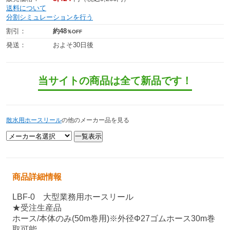
送料について
分割シミュレーションを行う
割引：
約48
％OFF
発送：
およそ30日後
当サイトの商品は全て新品です！
散水用ホースリール
の他のメーカー品を見る
商品詳細情報
LBF-0 大型業務用ホースリール
★受注生産品
ホース/本体のみ(50m巻用)※外径Φ27ゴムホース30m巻
取可能