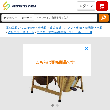
ログイン
電動工具のウエダ金物
›
農機具・農業機械・ポンプ・動噴・噴霧器・漁具
›
散水用ホースリール
›
ハタヤ 大型業務用ホースリール LBF-0
×
こちらは完売商品です。