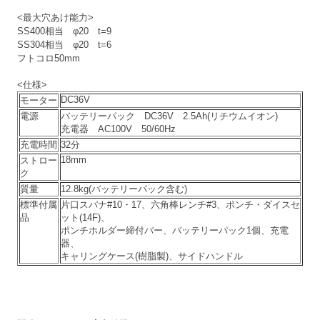
<最大穴あけ能力>
SS400相当 φ20 t=9
SS304相当 φ20 t=6
フトコロ50mm
<仕様>
DC36V
モーター
電源
バッテリーパック DC36V 2.5Ah(リチウムイオン)
充電器 AC100V 50/60Hz
充電時間
32分
18mm
ストロー
ク
質量
12.8kg(バッテリーパック含む)
標準付属
片口スパナ#10・17、六角棒レンチ#3、ポンチ・ダイスセ
品
ット(14F)、
ポンチホルダー締付バー、バッテリーパック1個、充電
器、
キャリングケース(樹脂製)、サイドハンドル