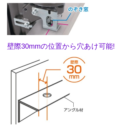
壁際30mmの位置から穴あけ可能!