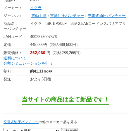
メーカー：
イクラ
ジャンル：
電動工具
›
電動油圧パンチャー
›
充電式油圧パンチャー
商品名：
イクラ ISK-BP20LF 36V-2.5Ahコードレスバリアフリ
ーパンチャー
JANコード：
4992873097576
定価：
445,000円（税込489,500円）
262,060
販売価格：
円（税込288,266円）
送料について
分割シミュレーションを行う
割引：
約41.11
％OFF
発送：
およそ3日後
当サイトの商品は全て新品です！
充電式油圧パンチャー
の他のメーカー品を見る