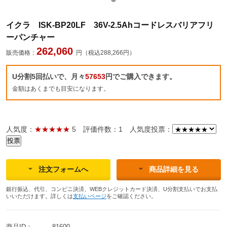
イクラ ISK-BP20LF 36V-2.5Ahコードレスバリアフリ
ーパンチャー
262,060
販売価格：
円（税込288,266円）
U分割5回払いで、月々
57653
円でご購入できます。
金額はあくまでも目安になります。
人気度：
★★★★★
5
評価件数：1
人気度投票：
注文フォームへ
商品詳細を見る
銀行振込、代引、コンビニ決済、WEBクレジットカード決済、U分割支払いでお支払
いいただけます。詳しくは
支払いページ
をご確認ください。
商品ID：
81600