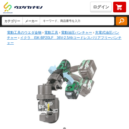
ログイン
電動工具のウエダ金物
›
電動工具
›
電動油圧パンチャー
›
充電式油圧パン
チャー
›
イクラ ISK-BP20LF 36V-2.5Ahコードレスバリアフリーパンチ
ャー