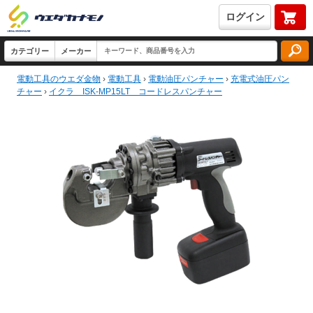
ログイン
電動工具のウエダ金物
›
電動工具
›
電動油圧パンチャー
›
充電式油圧パン
チャー
›
イクラ ISK-MP15LT コードレスパンチャー