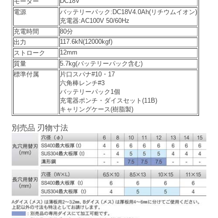
DC18V
モーター
電源
バッテリーパック:DC18V4.0Ah(リチウムイオン)
充電器:AC100V 50/60Hz
充電時間
80分
117.6kN(12000kgf)
出力
12mm
ストローク
質量
5.7kg(バッテリーパック含む)
標準付属
片口スパナ#10・17
六角棒レンチ#3
バッテリーパック1個
充電器ポンチ・ダイスセット(11B)
キャリングケース(樹脂製)
別売品 刃物寸法