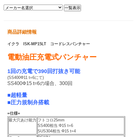
商品詳細情報
イクラ ISK-MP15LT コードレスパンチャー
電動油圧充電式パンチャー
1回の充電で390回打抜き可能
(SS400Φ11 t=6にて)
SS400Φ15 t=6の場合、300回
■超軽量
■圧力規制弁搭載
=仕様=
最大穴あけ能力
フトコロ25mm
SS400相当:Φ15 t=6
SUS304相当:Φ15 t=4