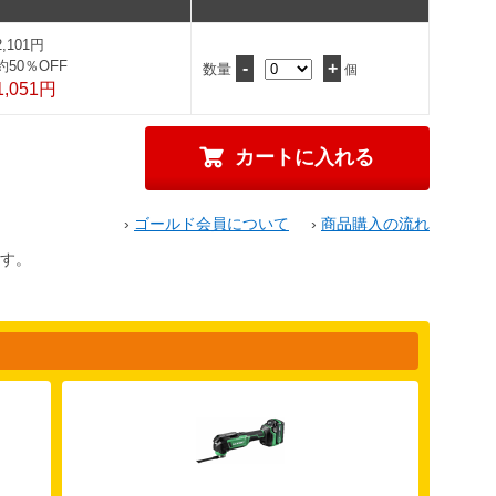
2,101円
約50％OFF
-
+
数量
個
1,051円
›
ゴールド会員について
›
商品購入の流れ
す。