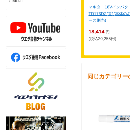
›
TAKAGI
マキタ 18Vインパ
TD173DZ(青)(本
ース別売)
18,414
円
(税込20,255円)
同じカテゴリー