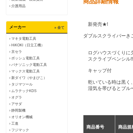
商品詳細情報
›
介護用品
新発売★!
メーカー
» 全て
ダブルスクライバー
›
マキタ電動工具
›
HiKOKI（日立工機）
›
京セラ
ログハウスづくりに
›
ボッシュ電動工具
スクライブペンシル!!!
›
パナソニック電動工具
キャップ付
›
マックス電動工具
›
新ダイワ（やまびこ）
乾いている時は黒く、
›
タジマツール
湿気を帯びるとブルー
›
ムラテックKDS
›
オグラ
›
アサダ
›
静岡製機
›
オリオン機械
›
工進
商品番号
商品規
›
フジマック