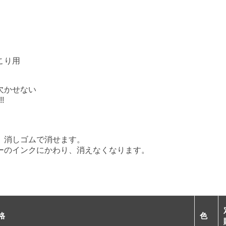
きこり用
欠かせない
!
消しゴムで消せます。
のインクにかわり、消えなくなります。
格
色