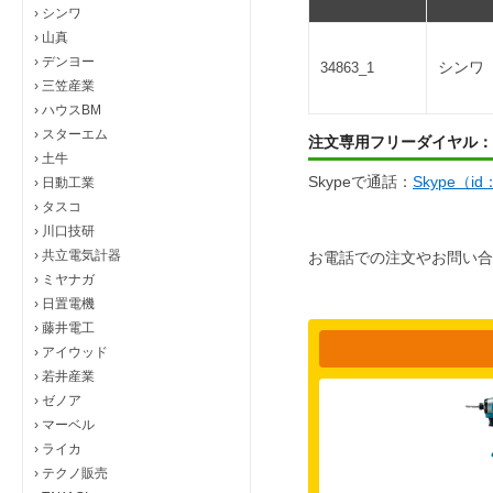
›
シンワ
›
山真
›
デンヨー
シンワ
34863_1
›
三笠産業
›
ハウスBM
›
スターエム
注文専用フリーダイヤル：
›
土牛
Skypeで通話：
Skype（i
›
日動工業
›
タスコ
›
川口技研
›
共立電気計器
お電話での注文やお問い合
›
ミヤナガ
›
日置電機
›
藤井電工
›
アイウッド
›
若井産業
›
ゼノア
›
マーベル
›
ライカ
›
テクノ販売