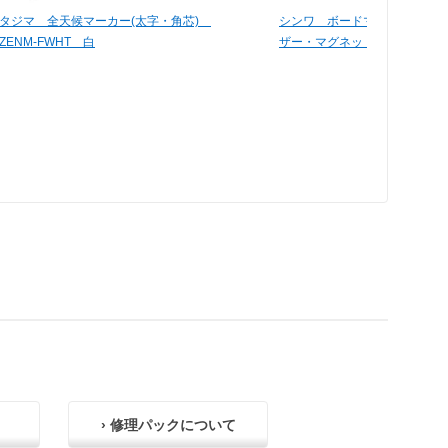
タジマ 全天候マーカー(太字・角芯)
シンワ ボードマーカー白 細
ZENM-FWHT 白
ザー・マグネット付 77730
› 修理パックについて