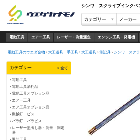
シンワ スクライブインクペン
電動工具
エアー工具
レーザー・測量測定
エンジン工具・発電機
電動工具のウエダ金物
›
大工道具・手工具
›
大工道具
›
筆記具
›
シンワ スクラ
カテゴリー
» 全て
›
電動工具
›
電動工具消耗品
›
電動工具オプション品
›
エアー工具
›
エア工具オプション品
›
機械釘・ビス
›
バラ釘・バラビス
›
レーザー墨出し器・測量・測定
器
›
園芸工具