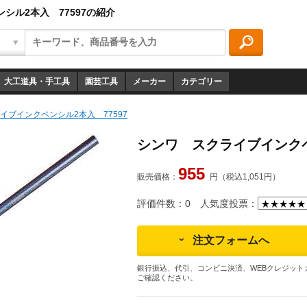
シル2本入 77597の紹介
大工道具・手工具
園芸工具
メーカー
カテゴリー
イブインクペンシル2本入 77597
シンワ スクライブインクペ
955
販売価格：
円（税込1,051円）
評価件数：0
人気度投票：
注文フォームへ
銀行振込、代引、コンビニ決済、WEBクレジット
ご確認ください。