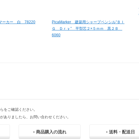
ーカー 白 78220
PicaMarker 建築用シャープペンシル“ＢＩ
Ｇ Ｄｒｙ” 平型芯２×５ｍｍ 黒２Ｂ
6060
らをご確認ください。
がありましたら、お問い合わせください。
› 商品購入の流れ
› 送料・配送日