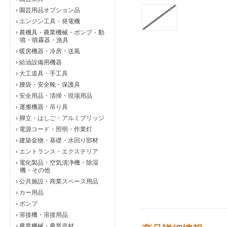
›
園芸用品オプション品
›
エンジン工具・発電機
›
農機具・農業機械・ポンプ・動
噴・噴霧器・漁具
›
暖房機器・冷房・送風
›
給油設備用機器
›
大工道具・手工具
›
腰袋・安全靴・保護具
›
安全用品・清掃・現場用品
›
運搬機器・吊り具
›
脚立・はしご・アルミブリッジ
›
電源コード・照明・作業灯
›
建築金物・基礎・水回り部材
›
エントランス・エクステリア
›
電化製品・空気清浄機・除湿
機・その他
›
公共施設・商業スペース用品
›
カー用品
›
ポンプ
›
溶接機・溶接用品
›
農業機械・農業資材