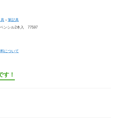
道具
›
筆記具
ンシル2本入 77597
送料について
です！