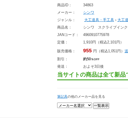
商品ID：
34863
メーカー：
シンワ
ジャンル：
大工道具・手工具
›
大工
商品名：
シンワ スクライブインクペ
JANコード：
4960910775978
定価：
1,910円（税込2,101円）
955
販売価格：
円（税込1,051円）
割引：
約50
％OFF
発送：
およそ3日後
当サイトの商品は全て新品
筆記具
の他のメーカー品を見る