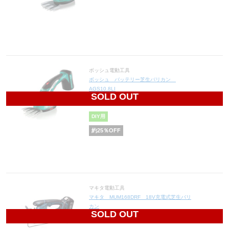
ボッシュ電動工具
ボッシュ バッテリー芝生バリカン
AGS10.8LI
SOLD OUT
16,800
円(税込18,480円)
DIY用
約
25
％OFF
マキタ電動工具
マキタ MUM168DRF 18V充電式芝生バリ
カン
SOLD OUT
23,600
円(税込25,960円)