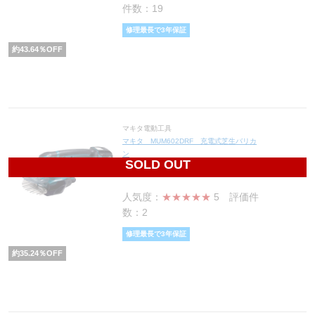
件数：19
修理最長で3年保証
約
43.64
％OFF
マキタ電動工具
マキタ MUM602DRF 充電式芝生バリカ
ン
SOLD OUT
23,248
円(税込25,573円)
人気度：
★★★★★
5
評価件
数：2
修理最長で3年保証
約
35.24
％OFF