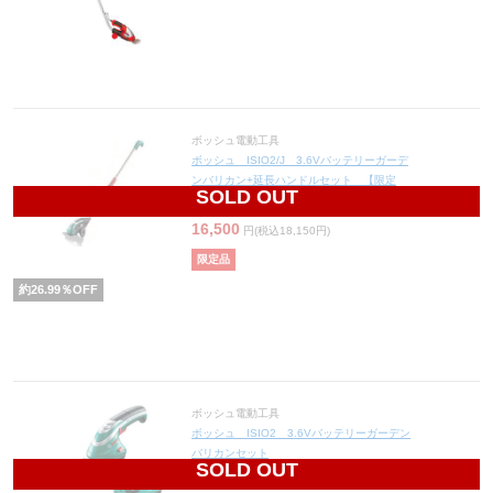
ボッシュ電動工具
ボッシュ ISIO2/J 3.6Vバッテリーガーデ
ンバリカン+延長ハンドルセット 【限定
SOLD OUT
品】
16,500
円(税込18,150円)
限定品
約
26.99
％OFF
ボッシュ電動工具
ボッシュ ISIO2 3.6Vバッテリーガーデン
バリカンセット
SOLD OUT
11,550
円(税込12,705円)