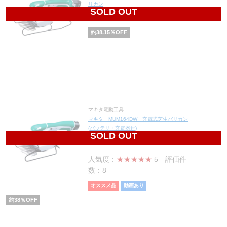
リカン
SOLD OUT
13,112
円(税込14,423円)
約
38.15
％OFF
マキタ電動工具
マキタ MUM164DW 充電式芝生バリカン
(バッテリ・充電器付)
SOLD OUT
13,206
円(税込14,527円)
人気度：
★★★★★
5
評価件
数：8
オススメ品
動画あり
約
38
％OFF