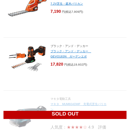
7.2V芝生・庭木バリカン
7,190
円(税込7,909円)
ブラック・アンド・デッカー
ブラック・アンド・デッカー
GEVO183N ガーデンエボ
17,820
円(税込19,602円)
マキタ電動工具
マキタ MUM604DWF 充電式芝生バリカ
ン
SOLD OUT
20,120
円(税込22,132円)
人気度：
★★★★☆
4.9
評価