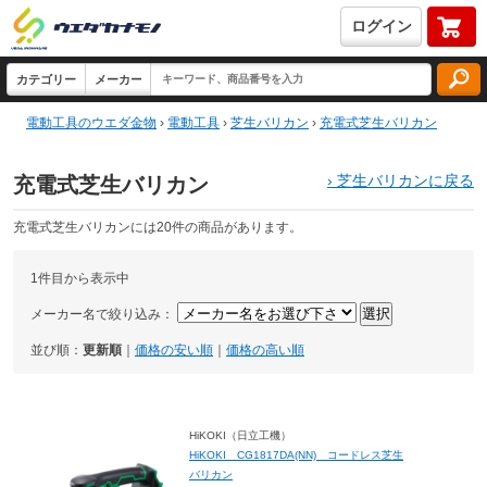
ログイン
電動工具のウエダ金物
›
電動工具
›
芝生バリカン
›
充電式芝生バリカン
›
芝生バリカンに戻る
充電式芝生バリカン
充電式芝生バリカンには20件の商品があります。
1件目から表示中
メーカー名で絞り込み：
並び順：
更新順
｜
価格の安い順
｜
価格の高い順
HiKOKI（日立工機）
HiKOKI CG1817DA(NN) コードレス芝生
バリカン