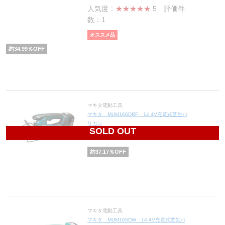
人気度：
★★★★★
5
評価件
数：1
オススメ品
約
34.99
％OFF
マキタ電動工具
マキタ MUM166DRF 14.4V充電式芝生バ
リカン
SOLD OUT
21,112
円(税込23,223円)
約
37.17
％OFF
マキタ電動工具
マキタ MUM165DW 14.4V充電式芝生バ