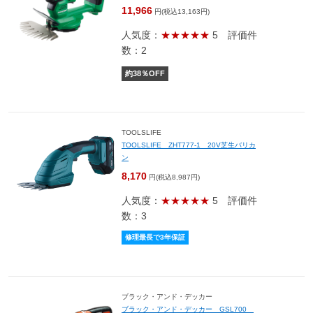
11,966
円(税込13,163円)
人気度：
★★★★★
5
評価件
数：2
約
38
％OFF
TOOLSLIFE
TOOLSLIFE ZHT777-1 20V芝生バリカ
ン
8,170
円(税込8,987円)
人気度：
★★★★★
5
評価件
数：3
修理最長で3年保証
ブラック・アンド・デッカー
ブラック・アンド・デッカー GSL700