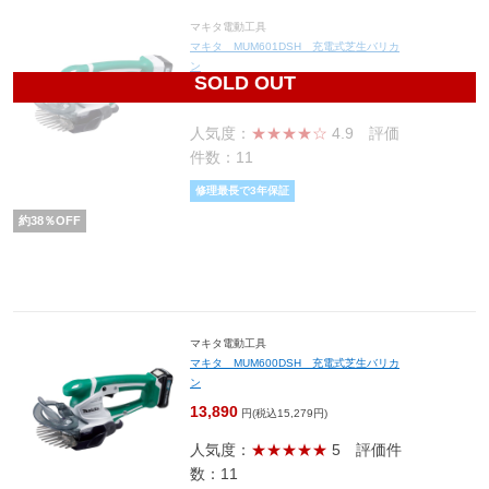
マキタ電動工具
マキタ MUM601DSH 充電式芝生バリカ
ン
SOLD OUT
14,942
円(税込16,436円)
人気度：
★★★★☆
4.9
評価
件数：11
修理最長で3年保証
約
38
％OFF
マキタ電動工具
マキタ MUM600DSH 充電式芝生バリカ
ン
13,890
円(税込15,279円)
人気度：
★★★★★
5
評価件
数：11