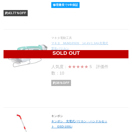
修理最長で3年保証
約
43.77
％OFF
マキタ電動工具
マキタ MUM165DS 14.4V-1.3Ah充電式
芝生バリカン
SOLD OUT
13,578
円(税込14,936円)
人気度：
★★★★★
5
評価件
数：10
約
38
％OFF
キンボシ
キンボシ 充電式バリカン・ハンドルセッ
ト GSD-100Li