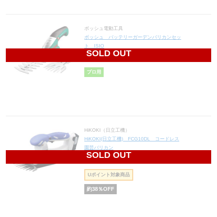
ボッシュ電動工具
ボッシュ バッテリーガーデンバリカンセッ
ト ISIO
SOLD OUT
11,100
円(税込12,210円)
プロ用
HiKOKI（日立工機）
HiKOKI(日立工機) FCG10DL コードレス
園芸バリカン
SOLD OUT
16,306
円(税込17,937円)
Uポイント対象商品
約
38
％OFF