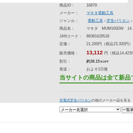
商品ID：
16879
メーカー：
マキタ電動工具
ジャンル：
電動工具
›
芝生バリカン
商品名：
マキタ MUM165DW 1
JANコード：
88381628518
定価：
21,200円（税込23,320円）
13,112
販売価格：
円（税込14,42
割引：
約38.15
％OFF
発送：
およそ1日後
当サイトの商品は全て新品
充電式芝生バリカン
の他のメーカー品を見る