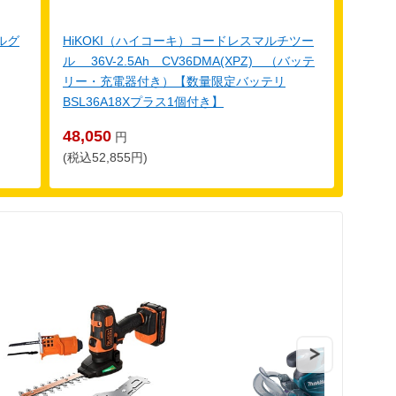
ルグ
HiKOKI（ハイコーキ）コードレスマルチツー
ル 36V-2.5Ah CV36DMA(XPZ) （バッテ
リー・充電器付き）【数量限定バッテリ
BSL36A18Xプラス1個付き】
48,050
円
(税込52,855円)