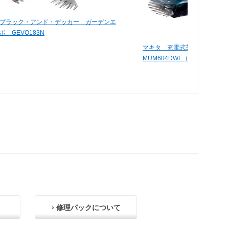
ブラック・アンド・デッカー ガーデンエ
ボ GEVO183N
マキタ 充電式芝生バリカン
MUM604DWF（バッテリー・
› 修理パックについて