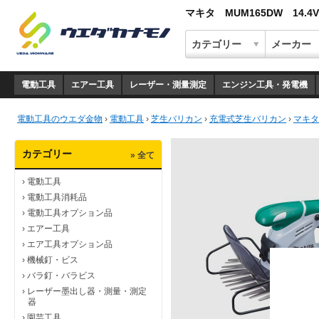
マキタ MUM165DW 14
電動工具
エアー工具
レーザー・測量測定
エンジン工具・発電機
電動工具のウエダ金物
›
電動工具
›
芝生バリカン
›
充電式芝生バリカン
›
マキタ
カテゴリー
» 全て
›
電動工具
›
電動工具消耗品
›
電動工具オプション品
›
エアー工具
›
エア工具オプション品
›
機械釘・ビス
›
バラ釘・バラビス
›
レーザー墨出し器・測量・測定
器
›
園芸工具