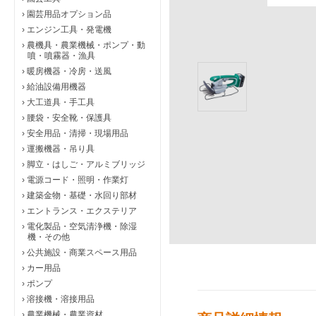
›
園芸用品オプション品
›
エンジン工具・発電機
›
農機具・農業機械・ポンプ・動
噴・噴霧器・漁具
›
暖房機器・冷房・送風
›
給油設備用機器
›
大工道具・手工具
›
腰袋・安全靴・保護具
›
安全用品・清掃・現場用品
›
運搬機器・吊り具
›
脚立・はしご・アルミブリッジ
›
電源コード・照明・作業灯
›
建築金物・基礎・水回り部材
›
エントランス・エクステリア
›
電化製品・空気清浄機・除湿
機・その他
›
公共施設・商業スペース用品
›
カー用品
›
ポンプ
›
溶接機・溶接用品
›
農業機械・農業資材