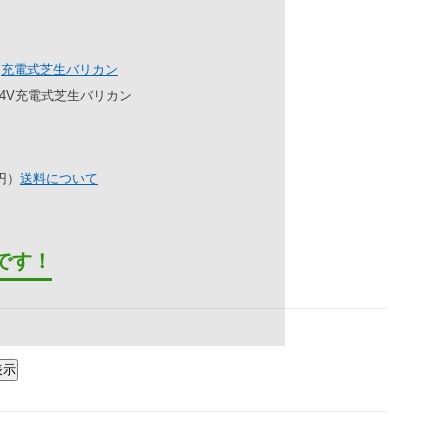
›
充電式芝生バリカン
4.4V充電式芝生バリカン
3円）
送料について
です！