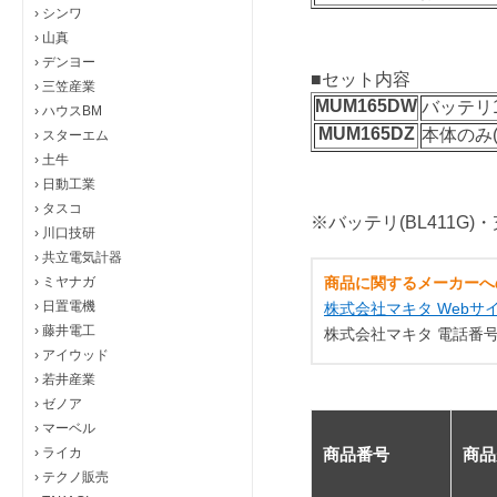
›
シンワ
›
山真
›
デンヨー
■セット内容
›
三笠産業
MUM165DW
バッテリ14
›
ハウスBM
MUM165DZ
本体のみ
›
スターエム
›
土牛
›
日動工業
›
タスコ
※バッテリ(BL411G)
›
川口技研
›
共立電気計器
›
ミヤナガ
商品に関するメーカーへ
›
日置電機
株式会社マキタ Webサ
›
藤井電工
株式会社マキタ 電話番号：0
›
アイウッド
›
若井産業
›
ゼノア
›
マーベル
›
ライカ
商品番号
商品
›
テクノ販売