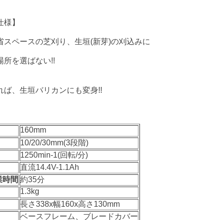
仕様】
省スペースの芝刈り、生垣(新芽)の刈込みに
所を選ばない!!
ば、生垣バリカンにも変身!!
160mm
10/20/30mm(3段階)
1250min-1(回転/分)
直流14.4V-1.1Ah
業時間
約35分
1.3kg
長さ338x幅160x高さ130mm
ベースフレーム、ブレードカバー