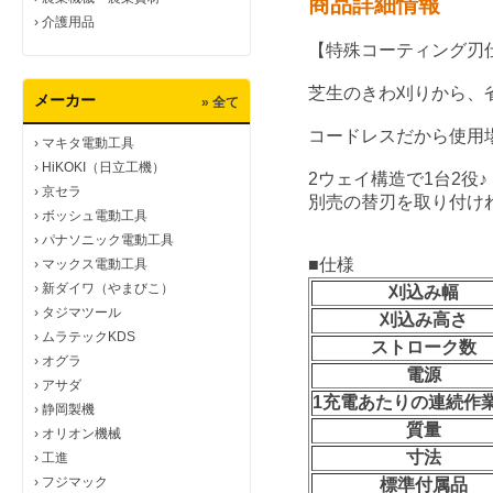
商品詳細情報
›
介護用品
【特殊コーティング刃
芝生のきわ刈りから、
メーカー
» 全て
コードレスだから使用場
›
マキタ電動工具
›
HiKOKI（日立工機）
2ウェイ構造で1台2役♪
›
京セラ
別売の替刃を取り付けれ
›
ボッシュ電動工具
›
パナソニック電動工具
■仕様
›
マックス電動工具
›
新ダイワ（やまびこ）
刈込み幅
›
タジマツール
刈込み高さ
›
ムラテックKDS
ストローク数
›
オグラ
電源
›
アサダ
1充電あたりの連続作
›
静岡製機
質量
›
オリオン機械
寸法
›
工進
›
フジマック
標準付属品