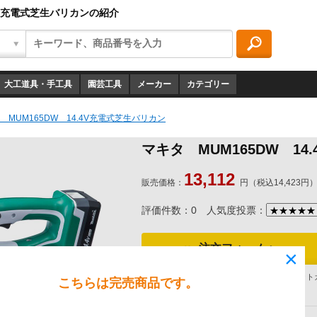
.4V充電式芝生バリカンの紹介
大工道具・手工具
園芸工具
メーカー
カテゴリー
 MUM165DW 14.4V充電式芝生バリカン
マキタ MUM165DW 14
13,112
販売価格：
円（税込14,423円
評価件数：0
人気度投票：
注文フォームへ
×
銀行振込、代引、コンビニ決済、WEBクレジット
こちらは完売商品です。
ご確認ください。