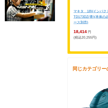
マキタ 18Vインパ
TD173DZ(青)(本
ース別売)
18,414
円
(税込20,255円)
同じカテゴリー