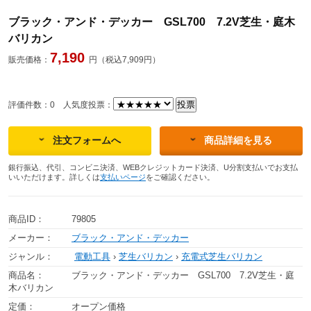
ブラック・アンド・デッカー GSL700 7.2V芝生・庭木
バリカン
7,190
販売価格：
円（税込7,909円）
評価件数：0
人気度投票：
注文フォームへ
商品詳細を見る
銀行振込、代引、コンビニ決済、WEBクレジットカード決済、U分割支払いでお支払
いいただけます。詳しくは
支払いページ
をご確認ください。
商品ID：
79805
メーカー：
ブラック・アンド・デッカー
ジャンル：
電動工具
›
芝生バリカン
›
充電式芝生バリカン
商品名：
ブラック・アンド・デッカー GSL700 7.2V芝生・庭
木バリカン
定価：
オープン価格