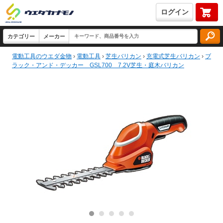
ログイン
電動工具のウエダ金物
›
電動工具
›
芝生バリカン
›
充電式芝生バリカン
›
ブ
ラック・アンド・デッカー GSL700 7.2V芝生・庭木バリカン