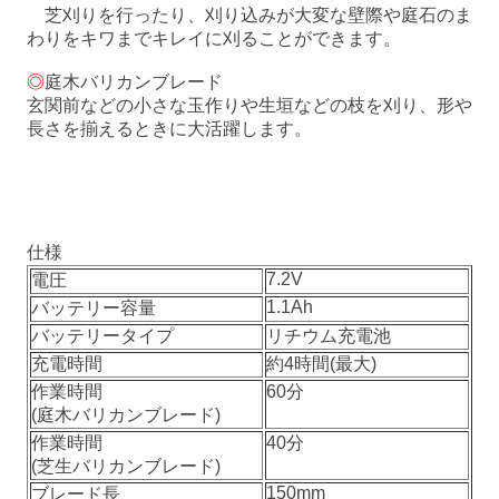
芝刈りを行ったり、刈り込みが大変な壁際や庭石のま
わりをキワまでキレイに刈ることができます。
◎
庭木バリカンブレード
玄関前などの小さな玉作りや生垣などの枝を刈り、形や
長さを揃えるときに大活躍します。
仕様
7.2V
電圧
1.1Ah
バッテリー容量
バッテリータイプ
リチウム充電池
充電時間
約4時間(最大)
作業時間
60分
(庭木バリカンブレード)
作業時間
40分
(芝生バリカンブレード)
150mm
ブレード長