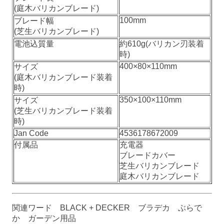
(庭木バリカンブレード)
100mm
ブレード幅
(芝生バリカンブレード)
電池込質量
約610g(バリカン刃装着
時)
400×80×110mm
サイズ
(庭木バリカンブレード装着
時)
350×100×110mm
サイズ
(芝生バリカンブレード装着
時)
Jan Code
4536178672009
付属品
充電器
ブレードカバー
芝生バリカンブレード
庭木バリカンブレード
関連ワード BLACK + DECKER ブラデカ ぶらで
か ガーデン用品