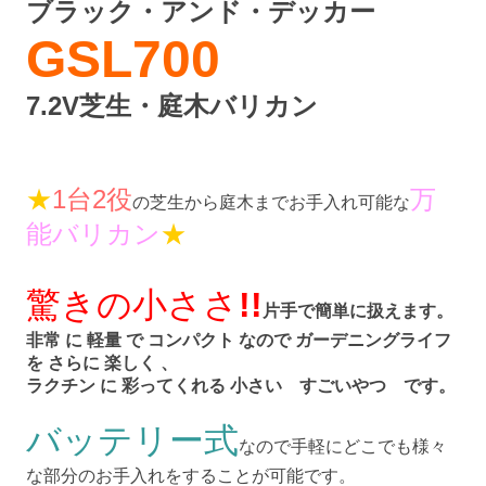
ブラック・アンド・デッカー
GSL700
7.2V芝生・庭木バリカン
★
1台2役
万
の芝生から庭木までお手入れ可能な
能バリカン
★
驚きの小ささ
!!
片手で簡単に扱えます。
非常 に 軽量 で コンパクト なので ガーデニングライフ
を さらに 楽しく 、
ラクチン に 彩ってくれる 小さい すごいやつ です。
バッテリー式
なので手軽にどこでも様々
な部分のお手入れをすることが可能です。