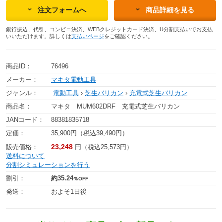
注文フォームへ
商品詳細を見る
銀行振込、代引、コンビニ決済、WEBクレジットカード決済、U分割支払いでお支払
いいただけます。詳しくは
支払いページ
をご確認ください。
商品ID：
76496
メーカー：
マキタ電動工具
ジャンル：
電動工具
›
芝生バリカン
›
充電式芝生バリカン
商品名：
マキタ MUM602DRF 充電式芝生バリカン
JANコード：
88381835718
定価：
35,900円（税込39,490円）
23,248
販売価格：
円（税込25,573円）
送料について
分割シミュレーションを行う
割引：
約35.24
％OFF
発送：
およそ1日後