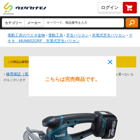
ログイン
電動工具のウエダ金物
›
電動工具
›
芝生バリカン
›
充電式芝生バリカン
›
マ
キタ MUM602DRF 充電式芝生バリカン
×
この商品は修理保証 対象商品です（最長3年保証）永久防犯登録付！
›
修理保証（長期保証）とは
※商品によっては1年や2年までしか保証期間を選べないも
こちらは完売商品です。
のもございます