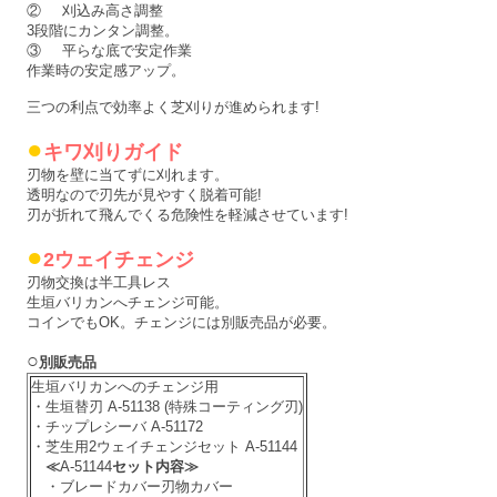
②
刈込み高さ調整
3段階にカンタン調整。
③
平らな底で安定作業
作業時の安定感アップ。
三つの利点で効率よく芝刈りが進められます!
●
キワ刈りガイド
刃物を壁に当てずに刈れます。
透明なので刃先が見やすく脱着可能!
刃が折れて飛んでくる危険性を軽減させています!
●
2ウェイチェンジ
刃物交換は半工具レス
生垣バリカンへチェンジ可能。
コインでもOK。チェンジには別販売品が必要。
○
別販売品
生垣バリカンへのチェンジ用
・生垣替刃 A-51138 (特殊コーティング刃)
・チップレシーバ A-51172
・芝生用2ウェイチェンジセット A-51144
≪
A-51144
セット内容≫
・ブレードカバー刃物カバー