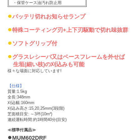
・保管ケース油汚れ防止用
●
バッテリ切れお知らせランプ
●
特殊コーティング刃+上下刃駆動で切れ味抜群
●
ソフトグリップ付
●
グラスレシーバ又はベースフレームを外せば
生垣(細い枝)の刈込みも可能
様々な場面に対応しています!
【仕様】
質量:1.5kg
全長:348mm
刈込幅:160mm
刈込み高さ:15,20,25mm(3段階)
芝面積目安: ～3坪(10m²)
連続運転時間:約1時間40分(目安)
≪標準付属品≫
●
MUM602DRF